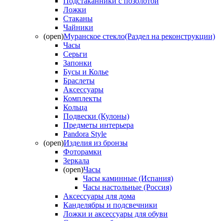
Подстаканники с позолотой
Ложки
Стаканы
Чайники
(open)
Муранское стекло(Раздел на реконструкции)
Часы
Серьги
Запонки
Бусы и Колье
Браслеты
Аксессуары
Комплекты
Кольца
Подвески (Кулоны)
Предметы интерьера
Pandora Style
(open)
Изделия из бронзы
Фоторамки
Зеркала
(open)
Часы
Часы каминные (Испания)
Часы настольные (Россия)
Аксессуары для дома
Канделябры и подсвечники
Ложки и аксессуары для обуви