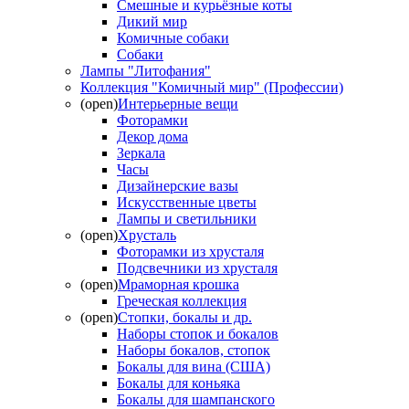
Смешные и курьёзные коты
Дикий мир
Комичные собаки
Собаки
Лампы "Литофания"
Коллекция "Комичный мир" (Профессии)
(open)
Интерьерные вещи
Фоторамки
Декор дома
Зеркала
Часы
Дизайнерские вазы
Искусственные цветы
Лампы и светильники
(open)
Хрусталь
Фоторамки из хрусталя
Подсвечники из хрусталя
(open)
Мраморная крошка
Греческая коллекция
(open)
Стопки, бокалы и др.
Наборы стопок и бокалов
Наборы бокалов, стопок
Бокалы для вина (США)
Бокалы для коньяка
Бокалы для шампанского