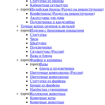
Статуэтки из бронзы
Кабинетная скульптура
(open)
Индийская бронза (Раздел на реконструкции)
Конфетницы (Раздел на реконструкции)
Аксессуары для дома
Подсвечники и канделябры
Точные копии орденов и медалей
(open)
Изделия с бронзовым покрытием
Статуэтки
Часы
Шкатулки
Подсвечники
Скульптуры (Россия)
Вазы и блюда
(open)
Фарфор и керамика
(open)
Вазы
блюда и подсвечники
Цветочные композиции (Россия)
Цветочные композиции
Статуэтки из фарфора
Броши из фарфора
Напёрстки сувенирные
(open)
Коллекции животных
Комичные коты
Комичные животные