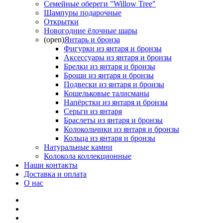
Семейные обереги "Willow Tree"
Шампуры подарочные
Открытки
Новогодние ёлочные шары
(open)
Янтарь и бронза
Фигурки из янтаря и бронзы
Аксессуары из янтаря и бронзы
Брелки из янтаря и бронзы
Броши из янтаря и бронзы
Подвески из янтаря и бронзы
Кошельковые талисманы
Напёрстки из янтаря и бронзы
Серьги из янтаря
Браслеты из янтаря и бронзы
Колокольчики из янтаря и бронзы
Кольца из янтаря и бронзы
Натуральные камни
Колокола коллекционные
Наши контакты
Доставка и оплата
О нас