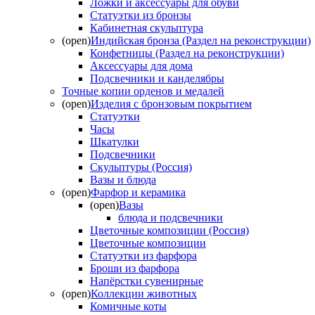
Ложки и аксессуары для обуви
Статуэтки из бронзы
Кабинетная скульптура
(open)
Индийская бронза (Раздел на реконструкции)
Конфетницы (Раздел на реконструкции)
Аксессуары для дома
Подсвечники и канделябры
Точные копии орденов и медалей
(open)
Изделия с бронзовым покрытием
Статуэтки
Часы
Шкатулки
Подсвечники
Скульптуры (Россия)
Вазы и блюда
(open)
Фарфор и керамика
(open)
Вазы
блюда и подсвечники
Цветочные композиции (Россия)
Цветочные композиции
Статуэтки из фарфора
Броши из фарфора
Напёрстки сувенирные
(open)
Коллекции животных
Комичные коты