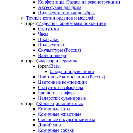
Конфетницы (Раздел на реконструкции)
Аксессуары для дома
Подсвечники и канделябры
Точные копии орденов и медалей
(open)
Изделия с бронзовым покрытием
Статуэтки
Часы
Шкатулки
Подсвечники
Скульптуры (Россия)
Вазы и блюда
(open)
Фарфор и керамика
(open)
Вазы
блюда и подсвечники
Цветочные композиции (Россия)
Цветочные композиции
Статуэтки из фарфора
Броши из фарфора
Напёрстки сувенирные
(open)
Коллекции животных
Комичные коты
Комичные животные
Смешные и курьёзные коты
Дикий мир
Комичные собаки