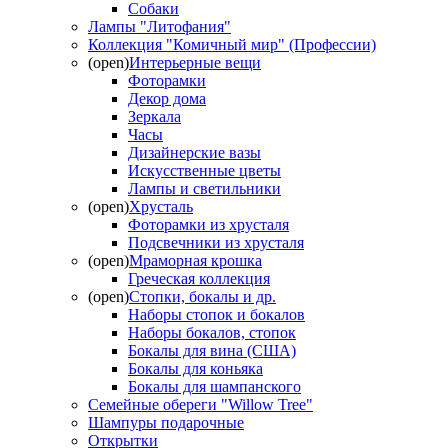
Собаки
Лампы "Литофания"
Коллекция "Комичный мир" (Профессии)
(open)
Интерьерные вещи
Фоторамки
Декор дома
Зеркала
Часы
Дизайнерские вазы
Искусственные цветы
Лампы и светильники
(open)
Хрусталь
Фоторамки из хрусталя
Подсвечники из хрусталя
(open)
Мраморная крошка
Греческая коллекция
(open)
Стопки, бокалы и др.
Наборы стопок и бокалов
Наборы бокалов, стопок
Бокалы для вина (США)
Бокалы для коньяка
Бокалы для шампанского
Семейные обереги "Willow Tree"
Шампуры подарочные
Открытки