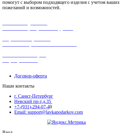
помогут с выбором подходящего изделия с учетом ваших
пожеланий и возможностей.
бесплатная доставка
заказов на сумму от 3000 рублей
широкий ассортимент
в наличии в розничных магазинах
поможем с выбором
+7-(931)-294-07-4
0
Договор-оферта
Наши контакты
г. Санкт-Петербург
Невский пр-т,д.35
+7-(931)-294-07-4
0
Email: support@lavkapodarkov.com
Вход