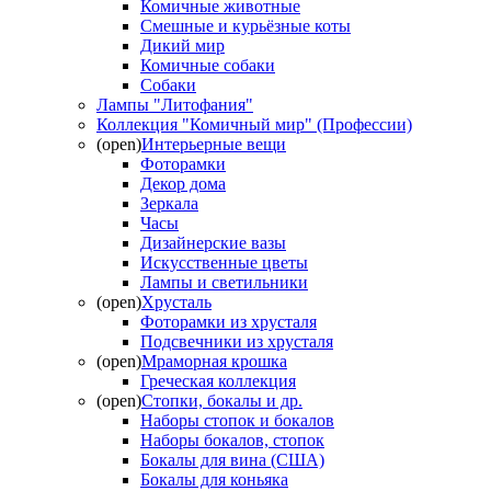
Комичные животные
Смешные и курьёзные коты
Дикий мир
Комичные собаки
Собаки
Лампы "Литофания"
Коллекция "Комичный мир" (Профессии)
(open)
Интерьерные вещи
Фоторамки
Декор дома
Зеркала
Часы
Дизайнерские вазы
Искусственные цветы
Лампы и светильники
(open)
Хрусталь
Фоторамки из хрусталя
Подсвечники из хрусталя
(open)
Мраморная крошка
Греческая коллекция
(open)
Стопки, бокалы и др.
Наборы стопок и бокалов
Наборы бокалов, стопок
Бокалы для вина (США)
Бокалы для коньяка