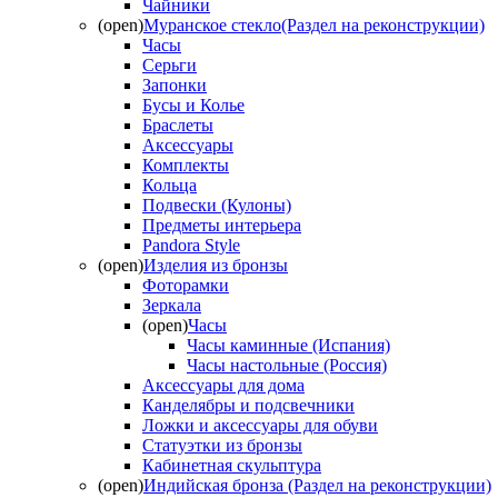
Чайники
(open)
Муранское стекло(Раздел на реконструкции)
Часы
Серьги
Запонки
Бусы и Колье
Браслеты
Аксессуары
Комплекты
Кольца
Подвески (Кулоны)
Предметы интерьера
Pandora Style
(open)
Изделия из бронзы
Фоторамки
Зеркала
(open)
Часы
Часы каминные (Испания)
Часы настольные (Россия)
Аксессуары для дома
Канделябры и подсвечники
Ложки и аксессуары для обуви
Статуэтки из бронзы
Кабинетная скульптура
(open)
Индийская бронза (Раздел на реконструкции)