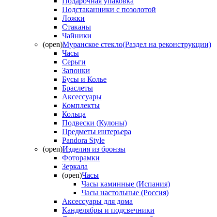
Подарочная упаковка
Подстаканники с позолотой
Ложки
Стаканы
Чайники
(open)
Муранское стекло(Раздел на реконструкции)
Часы
Серьги
Запонки
Бусы и Колье
Браслеты
Аксессуары
Комплекты
Кольца
Подвески (Кулоны)
Предметы интерьера
Pandora Style
(open)
Изделия из бронзы
Фоторамки
Зеркала
(open)
Часы
Часы каминные (Испания)
Часы настольные (Россия)
Аксессуары для дома
Канделябры и подсвечники