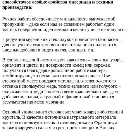
способствуют особые свойства материала и техники
производства:
Ручная работа обеспечивает уникальность выпускаемой
продукции – даже если над ее созданием работает один
мастер, совершенно идентичных изделий у него не получится.
Продукция муранских стеклодувов полностью безопасна –
для получения художественного стекла не используются
вредные добавки в виде никеля, свинца и т.д.
В составе изделий отсутствуют красители – сложные узоры,
орнамент и цветы на поверхности колец или сережек
получаются благодаря кропотливой работе мастера,
комбинирующего несколько оттенков материала. Цвет
стеклянной массе придают металлы: для зелено-желтого
оттенка используется медь, темно-зеленого или голубого –
окись железа и меди соответственно, молочный цвет дает
добавление олова, а красный и фиолетовый становится
результатом примеси марганца.
Основой уникального стекла выступает кварц либо горный
хрусталь. В качестве источника натурального материала
мастера используют песок из заповедника во Франции, а
также кварцевую гальку из рек, протекающих в Альпах.