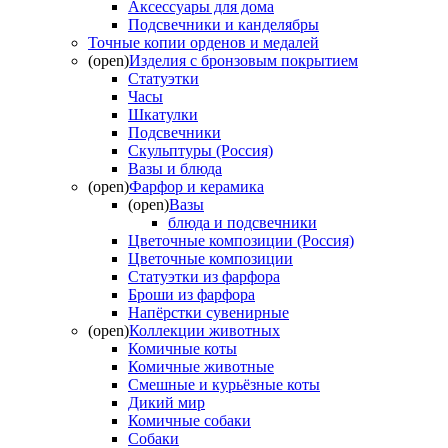
Аксессуары для дома
Подсвечники и канделябры
Точные копии орденов и медалей
(open)
Изделия с бронзовым покрытием
Статуэтки
Часы
Шкатулки
Подсвечники
Скульптуры (Россия)
Вазы и блюда
(open)
Фарфор и керамика
(open)
Вазы
блюда и подсвечники
Цветочные композиции (Россия)
Цветочные композиции
Статуэтки из фарфора
Броши из фарфора
Напёрстки сувенирные
(open)
Коллекции животных
Комичные коты
Комичные животные
Смешные и курьёзные коты
Дикий мир
Комичные собаки
Собаки