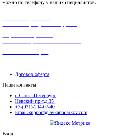
можно по телефону у наших специалистов.
бесплатная доставка
заказов на сумму от 3000 рублей
широкий ассортимент
в наличии в розничных магазинах
поможем с выбором
+7-(931)-294-07-4
0
Договор-оферта
Наши контакты
г. Санкт-Петербург
Невский пр-т,д.35
+7-(931)-294-07-4
0
Email: support@lavkapodarkov.com
Вход