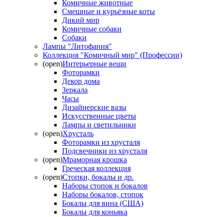
Комичные животные
Смешные и курьёзные коты
Дикий мир
Комичные собаки
Собаки
Лампы "Литофания"
Коллекция "Комичный мир" (Профессии)
(open)
Интерьерные вещи
Фоторамки
Декор дома
Зеркала
Часы
Дизайнерские вазы
Искусственные цветы
Лампы и светильники
(open)
Хрусталь
Фоторамки из хрусталя
Подсвечники из хрусталя
(open)
Мраморная крошка
Греческая коллекция
(open)
Стопки, бокалы и др.
Наборы стопок и бокалов
Наборы бокалов, стопок
Бокалы для вина (США)
Бокалы для коньяка