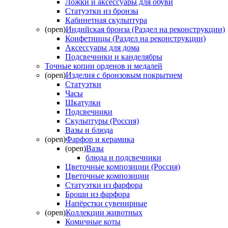
Ложки и аксессуары для обуви
Статуэтки из бронзы
Кабинетная скульптура
(open)
Индийская бронза (Раздел на реконструкции)
Конфетницы (Раздел на реконструкции)
Аксессуары для дома
Подсвечники и канделябры
Точные копии орденов и медалей
(open)
Изделия с бронзовым покрытием
Статуэтки
Часы
Шкатулки
Подсвечники
Скульптуры (Россия)
Вазы и блюда
(open)
Фарфор и керамика
(open)
Вазы
блюда и подсвечники
Цветочные композиции (Россия)
Цветочные композиции
Статуэтки из фарфора
Броши из фарфора
Напёрстки сувенирные
(open)
Коллекции животных
Комичные коты