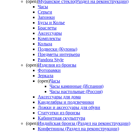
(open)
Муранское стекло(Раздел на реконструкции)
Часы
Серьги
Запонки
Бусы и Колье
Браслеты
Аксессуары
Комплекты
Кольца
Подвески (Кулоны)
Предметы интерьера
Pandora Style
(open)
Изделия из бронзы
Фоторамки
Зеркала
(open)
Часы
Часы каминные (Испания)
Часы настольные (Россия)
Аксессуары для дома
Канделябры и подсвечники
Ложки и аксессуары для обуви
Статуэтки из бронзы
Кабинетная скульптура
(open)
Индийская бронза (Раздел на реконструкции)
Конфетницы (Раздел на реконструкции)