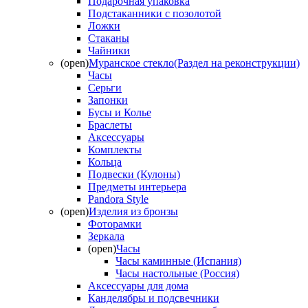
Подарочная упаковка
Подстаканники с позолотой
Ложки
Стаканы
Чайники
(open)
Муранское стекло(Раздел на реконструкции)
Часы
Серьги
Запонки
Бусы и Колье
Браслеты
Аксессуары
Комплекты
Кольца
Подвески (Кулоны)
Предметы интерьера
Pandora Style
(open)
Изделия из бронзы
Фоторамки
Зеркала
(open)
Часы
Часы каминные (Испания)
Часы настольные (Россия)
Аксессуары для дома
Канделябры и подсвечники