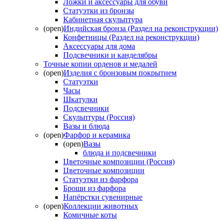
Ложки и аксессуары для обуви
Статуэтки из бронзы
Кабинетная скульптура
(open)
Индийская бронза (Раздел на реконструкции)
Конфетницы (Раздел на реконструкции)
Аксессуары для дома
Подсвечники и канделябры
Точные копии орденов и медалей
(open)
Изделия с бронзовым покрытием
Статуэтки
Часы
Шкатулки
Подсвечники
Скульптуры (Россия)
Вазы и блюда
(open)
Фарфор и керамика
(open)
Вазы
блюда и подсвечники
Цветочные композиции (Россия)
Цветочные композиции
Статуэтки из фарфора
Броши из фарфора
Напёрстки сувенирные
(open)
Коллекции животных
Комичные коты