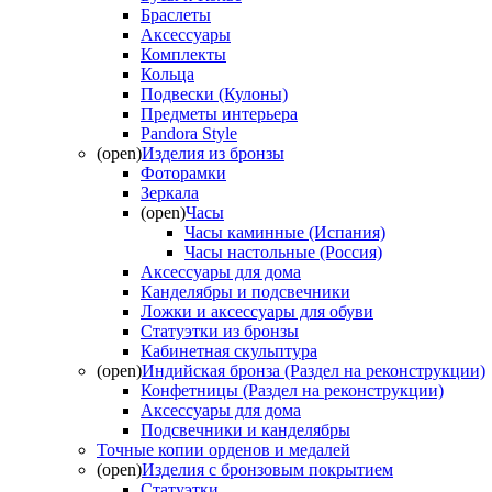
Браслеты
Аксессуары
Комплекты
Кольца
Подвески (Кулоны)
Предметы интерьера
Pandora Style
(open)
Изделия из бронзы
Фоторамки
Зеркала
(open)
Часы
Часы каминные (Испания)
Часы настольные (Россия)
Аксессуары для дома
Канделябры и подсвечники
Ложки и аксессуары для обуви
Статуэтки из бронзы
Кабинетная скульптура
(open)
Индийская бронза (Раздел на реконструкции)
Конфетницы (Раздел на реконструкции)
Аксессуары для дома
Подсвечники и канделябры
Точные копии орденов и медалей
(open)
Изделия с бронзовым покрытием
Статуэтки