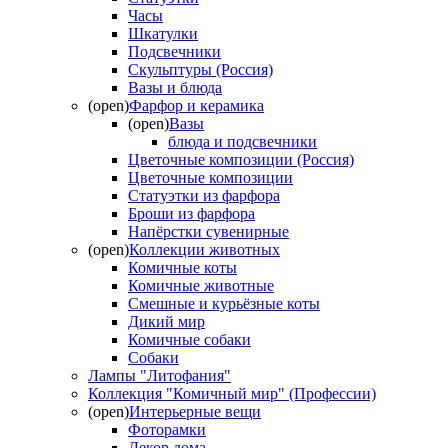
Часы
Шкатулки
Подсвечники
Скульптуры (Россия)
Вазы и блюда
(open)
Фарфор и керамика
(open)
Вазы
блюда и подсвечники
Цветочные композиции (Россия)
Цветочные композиции
Статуэтки из фарфора
Броши из фарфора
Напёрстки сувенирные
(open)
Коллекции животных
Комичные коты
Комичные животные
Смешные и курьёзные коты
Дикий мир
Комичные собаки
Собаки
Лампы "Литофания"
Коллекция "Комичный мир" (Профессии)
(open)
Интерьерные вещи
Фоторамки
Декор дома