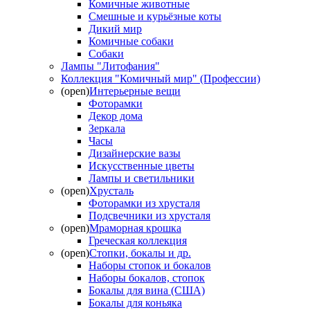
Комичные животные
Смешные и курьёзные коты
Дикий мир
Комичные собаки
Собаки
Лампы "Литофания"
Коллекция "Комичный мир" (Профессии)
(open)
Интерьерные вещи
Фоторамки
Декор дома
Зеркала
Часы
Дизайнерские вазы
Искусственные цветы
Лампы и светильники
(open)
Хрусталь
Фоторамки из хрусталя
Подсвечники из хрусталя
(open)
Мраморная крошка
Греческая коллекция
(open)
Стопки, бокалы и др.
Наборы стопок и бокалов
Наборы бокалов, стопок
Бокалы для вина (США)
Бокалы для коньяка