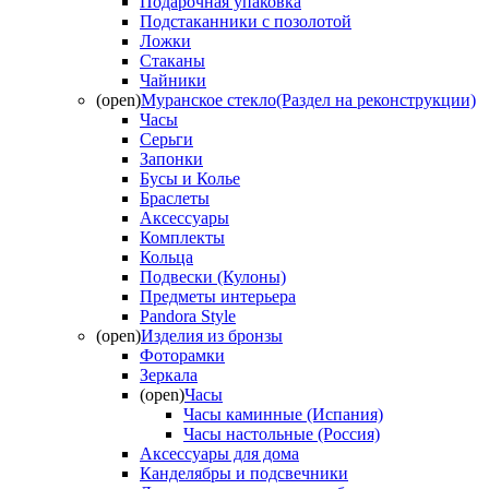
Подарочная упаковка
Подстаканники с позолотой
Ложки
Стаканы
Чайники
(open)
Муранское стекло(Раздел на реконструкции)
Часы
Серьги
Запонки
Бусы и Колье
Браслеты
Аксессуары
Комплекты
Кольца
Подвески (Кулоны)
Предметы интерьера
Pandora Style
(open)
Изделия из бронзы
Фоторамки
Зеркала
(open)
Часы
Часы каминные (Испания)
Часы настольные (Россия)
Аксессуары для дома
Канделябры и подсвечники