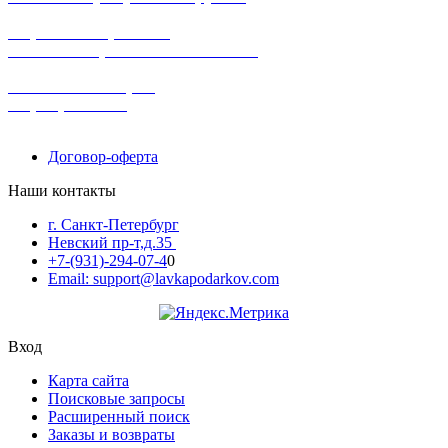
широкий ассортимент
в наличии в розничных магазинах
поможем с выбором
+7-(931)-294-07-4
0
Договор-оферта
Наши контакты
г. Санкт-Петербург
Невский пр-т,д.35
+7-(931)-294-07-4
0
Email: support@lavkapodarkov.com
Вход
Карта сайта
Поисковые запросы
Расширенный поиск
Заказы и возвраты