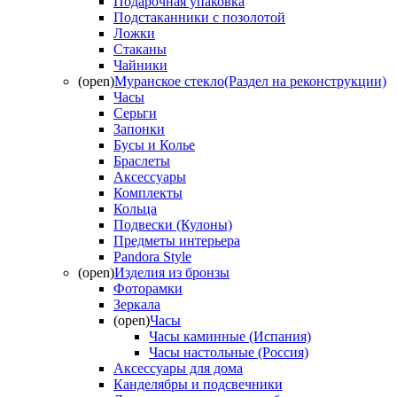
Подарочная упаковка
Подстаканники с позолотой
Ложки
Стаканы
Чайники
(open)
Муранское стекло(Раздел на реконструкции)
Часы
Серьги
Запонки
Бусы и Колье
Браслеты
Аксессуары
Комплекты
Кольца
Подвески (Кулоны)
Предметы интерьера
Pandora Style
(open)
Изделия из бронзы
Фоторамки
Зеркала
(open)
Часы
Часы каминные (Испания)
Часы настольные (Россия)
Аксессуары для дома
Канделябры и подсвечники