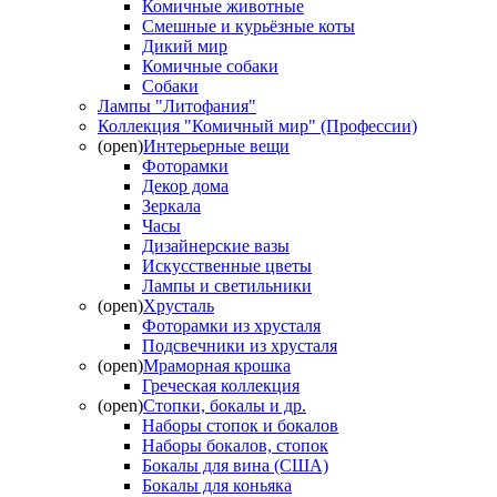
Комичные животные
Смешные и курьёзные коты
Дикий мир
Комичные собаки
Собаки
Лампы "Литофания"
Коллекция "Комичный мир" (Профессии)
(open)
Интерьерные вещи
Фоторамки
Декор дома
Зеркала
Часы
Дизайнерские вазы
Искусственные цветы
Лампы и светильники
(open)
Хрусталь
Фоторамки из хрусталя
Подсвечники из хрусталя
(open)
Мраморная крошка
Греческая коллекция
(open)
Стопки, бокалы и др.
Наборы стопок и бокалов
Наборы бокалов, стопок
Бокалы для вина (США)
Бокалы для коньяка