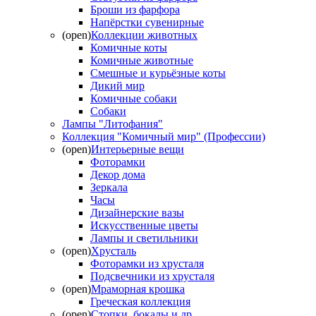
Броши из фарфора
Напёрстки сувенирные
(open)
Коллекции животных
Комичные коты
Комичные животные
Смешные и курьёзные коты
Дикий мир
Комичные собаки
Собаки
Лампы "Литофания"
Коллекция "Комичный мир" (Профессии)
(open)
Интерьерные вещи
Фоторамки
Декор дома
Зеркала
Часы
Дизайнерские вазы
Искусственные цветы
Лампы и светильники
(open)
Хрусталь
Фоторамки из хрусталя
Подсвечники из хрусталя
(open)
Мраморная крошка
Греческая коллекция
(open)
Стопки, бокалы и др.