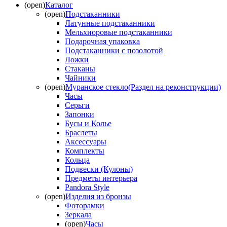
(open)
Каталог
(open)
Подстаканники
Латунные подстаканники
Мельхиоровые подстаканники
Подарочная упаковка
Подстаканники с позолотой
Ложки
Стаканы
Чайники
(open)
Муранское стекло(Раздел на реконструкции)
Часы
Серьги
Запонки
Бусы и Колье
Браслеты
Аксессуары
Комплекты
Кольца
Подвески (Кулоны)
Предметы интерьера
Pandora Style
(open)
Изделия из бронзы
Фоторамки
Зеркала
(open)
Часы