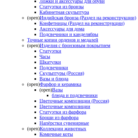
Ложки и аксессуары для обуви
Статуэтки из бронзы
Кабинетная скульптура
(open)
Индийская бронза (Раздел на реконструкции)
Конфетницы (Раздел на реконструкции)
Аксессуары для дома
Подсвечники и канделябры
Точные копии орденов и медалей
(open)
Изделия с бронзовым покрытием
Статуэтки
Часы
Шкатулки
Подсвечники
Скульптуры (Россия)
Вазы и блюда
(open)
Фарфор и керамика
(open)
Вазы
блюда и подсвечники
Цветочные композиции (Россия)
Цветочные композиции
Статуэтки из фарфора
Броши из фарфора
Напёрстки сувенирные
(open)
Коллекции животных
Комичные коты