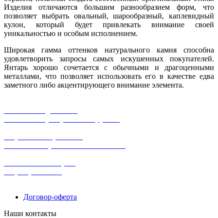
Изделия отличаются большим разнообразием форм, что
позволяет выбрать овальный, шарообразный, каплевидный
кулон, который будет привлекать внимание своей
уникальностью и особым исполнением.
Широкая гамма оттенков натурального камня способна
удовлетворить запросы самых искушенных покупателей.
Янтарь хорошо сочетается с обычными и драгоценными
металлами, что позволяет использовать его в качестве едва
заметного либо акцентирующего внимание элемента.
бесплатная доставка
заказов на сумму от 3000 рублей
широкий ассортимент
в наличии в розничных магазинах
поможем с выбором
+7-(931)-294-07-4
0
Договор-оферта
Наши контакты