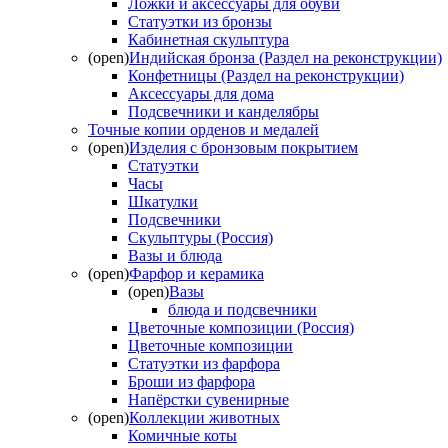
Ложки и аксессуары для обуви
Статуэтки из бронзы
Кабинетная скульптура
(open)
Индийская бронза (Раздел на реконструкции)
Конфетницы (Раздел на реконструкции)
Аксессуары для дома
Подсвечники и канделябры
Точные копии орденов и медалей
(open)
Изделия с бронзовым покрытием
Статуэтки
Часы
Шкатулки
Подсвечники
Скульптуры (Россия)
Вазы и блюда
(open)
Фарфор и керамика
(open)
Вазы
блюда и подсвечники
Цветочные композиции (Россия)
Цветочные композиции
Статуэтки из фарфора
Броши из фарфора
Напёрстки сувенирные
(open)
Коллекции животных
Комичные коты