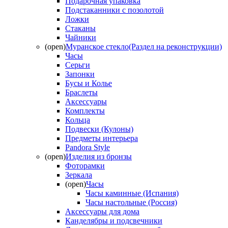
Подарочная упаковка
Подстаканники с позолотой
Ложки
Стаканы
Чайники
(open)
Муранское стекло(Раздел на реконструкции)
Часы
Серьги
Запонки
Бусы и Колье
Браслеты
Аксессуары
Комплекты
Кольца
Подвески (Кулоны)
Предметы интерьера
Pandora Style
(open)
Изделия из бронзы
Фоторамки
Зеркала
(open)
Часы
Часы каминные (Испания)
Часы настольные (Россия)
Аксессуары для дома
Канделябры и подсвечники