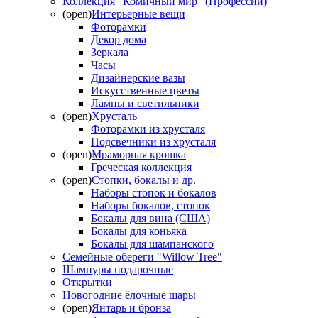
Коллекция "Комичный мир" (Профессии)
(open)
Интерьерные вещи
Фоторамки
Декор дома
Зеркала
Часы
Дизайнерские вазы
Искусственные цветы
Лампы и светильники
(open)
Хрусталь
Фоторамки из хрусталя
Подсвечники из хрусталя
(open)
Мраморная крошка
Греческая коллекция
(open)
Стопки, бокалы и др.
Наборы стопок и бокалов
Наборы бокалов, стопок
Бокалы для вина (США)
Бокалы для коньяка
Бокалы для шампанского
Семейные обереги "Willow Tree"
Шампуры подарочные
Открытки
Новогодние ёлочные шары
(open)
Янтарь и бронза