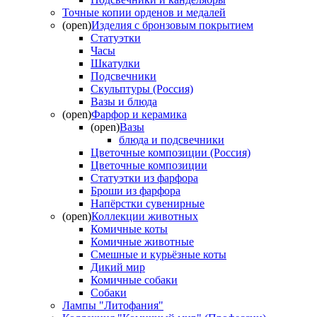
Точные копии орденов и медалей
(open)
Изделия с бронзовым покрытием
Статуэтки
Часы
Шкатулки
Подсвечники
Скульптуры (Россия)
Вазы и блюда
(open)
Фарфор и керамика
(open)
Вазы
блюда и подсвечники
Цветочные композиции (Россия)
Цветочные композиции
Статуэтки из фарфора
Броши из фарфора
Напёрстки сувенирные
(open)
Коллекции животных
Комичные коты
Комичные животные
Смешные и курьёзные коты
Дикий мир
Комичные собаки
Собаки
Лампы "Литофания"