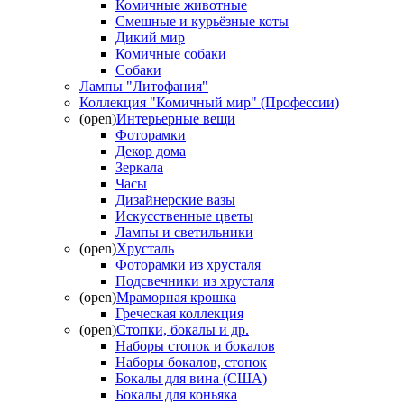
Комичные животные
Смешные и курьёзные коты
Дикий мир
Комичные собаки
Собаки
Лампы "Литофания"
Коллекция "Комичный мир" (Профессии)
(open)
Интерьерные вещи
Фоторамки
Декор дома
Зеркала
Часы
Дизайнерские вазы
Искусственные цветы
Лампы и светильники
(open)
Хрусталь
Фоторамки из хрусталя
Подсвечники из хрусталя
(open)
Мраморная крошка
Греческая коллекция
(open)
Стопки, бокалы и др.
Наборы стопок и бокалов
Наборы бокалов, стопок
Бокалы для вина (США)
Бокалы для коньяка