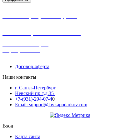
бесплатная доставка
заказов на сумму от 3000 рублей
широкий ассортимент
в наличии в розничных магазинах
поможем с выбором
+7-(931)-294-07-4
0
Договор-оферта
Наши контакты
г. Санкт-Петербург
Невский пр-т,д.35
+7-(931)-294-07-4
0
Email: support@lavkapodarkov.com
Вход
Карта сайта