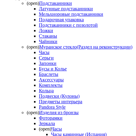
(open)
Подстаканники
Латунные подстаканники
Мельхиоровые подстаканники
Подарочная упаковка
Подстаканники с позолотой
Ложки
Стаканы
Чайники
(open)
Муранское стекло(Раздел на реконструкции)
Часы
Серьги
Запонки
Бусы и Колье
Браслеты
Аксессуары
Комплекты
Кольца
Подвески (Кулоны)
Предметы интерьера
Pandora Style
(open)
Изделия из бронзы
Фоторамки
Зеркала
(open)
Часы
Часы каминные (Испания)