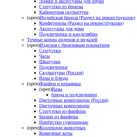
Ложки и аксессуары для обуви
Статуэтки из бронзы
Кабинетная скульптура
(open)
Индийская бронза (Раздел на реконструкции)
Конфетницы (Раздел на реконструкции)
Аксессуары для дома
Подсвечники и канделябры
Точные копии орденов и медалей
(open)
Изделия с бронзовым покрытием
Статуэтки
Часы
Шкатулки
Подсвечники
Скульптуры (Россия)
Вазы и блюда
(open)
Фарфор и керамика
(open)
Вазы
блюда и подсвечники
Цветочные композиции (Россия)
Цветочные композиции
Статуэтки из фарфора
Броши из фарфора
Напёрстки сувенирные
(open)
Коллекции животных
Комичные коты