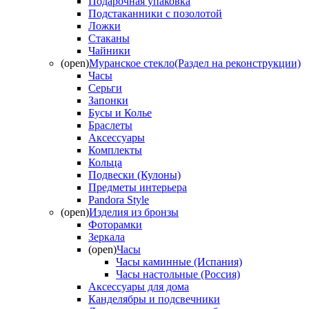
Подарочная упаковка
Подстаканники с позолотой
Ложки
Стаканы
Чайники
(open)
Муранское стекло(Раздел на реконструкции)
Часы
Серьги
Запонки
Бусы и Колье
Браслеты
Аксессуары
Комплекты
Кольца
Подвески (Кулоны)
Предметы интерьера
Pandora Style
(open)
Изделия из бронзы
Фоторамки
Зеркала
(open)
Часы
Часы каминные (Испания)
Часы настольные (Россия)
Аксессуары для дома
Канделябры и подсвечники