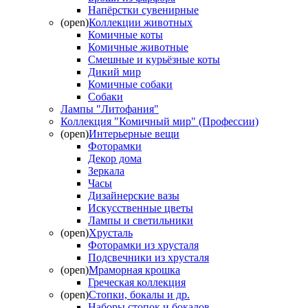
Напёрстки сувенирные
(open)
Коллекции животных
Комичные коты
Комичные животные
Смешные и курьёзные коты
Дикий мир
Комичные собаки
Собаки
Лампы "Литофания"
Коллекция "Комичный мир" (Профессии)
(open)
Интерьерные вещи
Фоторамки
Декор дома
Зеркала
Часы
Дизайнерские вазы
Искусственные цветы
Лампы и светильники
(open)
Хрусталь
Фоторамки из хрусталя
Подсвечники из хрусталя
(open)
Мраморная крошка
Греческая коллекция
(open)
Стопки, бокалы и др.
Наборы стопок и бокалов