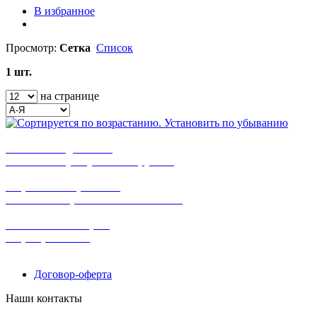
В избранное
Просмотр:
Сетка
Список
1 шт.
на странице
бесплатная доставка
заказов на сумму от 3000 рублей
широкий ассортимент
в наличии в розничных магазинах
поможем с выбором
+7-(931)-294-07-4
0
Договор-оферта
Наши контакты