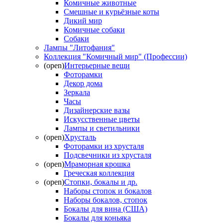
Комичные животные
Смешные и курьёзные коты
Дикий мир
Комичные собаки
Собаки
Лампы "Литофания"
Коллекция "Комичный мир" (Профессии)
(open)
Интерьерные вещи
Фоторамки
Декор дома
Зеркала
Часы
Дизайнерские вазы
Искусственные цветы
Лампы и светильники
(open)
Хрусталь
Фоторамки из хрусталя
Подсвечники из хрусталя
(open)
Мраморная крошка
Греческая коллекция
(open)
Стопки, бокалы и др.
Наборы стопок и бокалов
Наборы бокалов, стопок
Бокалы для вина (США)
Бокалы для коньяка