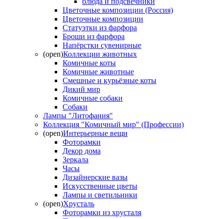
блюда и подсвечники
Цветочные композиции (Россия)
Цветочные композиции
Статуэтки из фарфора
Броши из фарфора
Напёрстки сувенирные
(open)
Коллекции животных
Комичные коты
Комичные животные
Смешные и курьёзные коты
Дикий мир
Комичные собаки
Собаки
Лампы "Литофания"
Коллекция "Комичный мир" (Профессии)
(open)
Интерьерные вещи
Фоторамки
Декор дома
Зеркала
Часы
Дизайнерские вазы
Искусственные цветы
Лампы и светильники
(open)
Хрусталь
Фоторамки из хрусталя