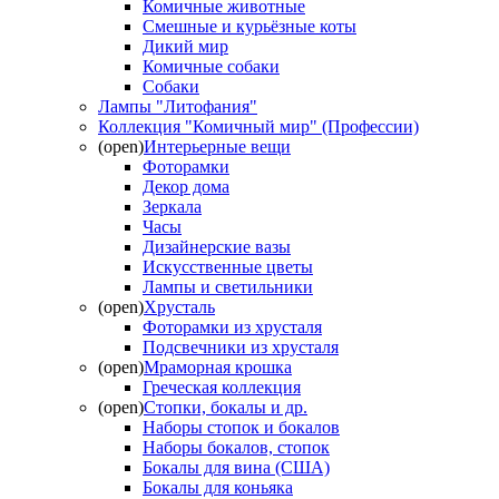
Комичные животные
Смешные и курьёзные коты
Дикий мир
Комичные собаки
Собаки
Лампы "Литофания"
Коллекция "Комичный мир" (Профессии)
(open)
Интерьерные вещи
Фоторамки
Декор дома
Зеркала
Часы
Дизайнерские вазы
Искусственные цветы
Лампы и светильники
(open)
Хрусталь
Фоторамки из хрусталя
Подсвечники из хрусталя
(open)
Мраморная крошка
Греческая коллекция
(open)
Стопки, бокалы и др.
Наборы стопок и бокалов
Наборы бокалов, стопок
Бокалы для вина (США)
Бокалы для коньяка