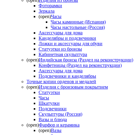
(open)
Изделия из бронзы
Фоторамки
Зеркала
(open)
Часы
Часы каминные (Испания)
Часы настольные (Россия)
Аксессуары для дома
Канделябры и подсвечники
Ложки и аксессуары для обуви
Статуэтки из бронзы
Кабинетная скульптура
(open)
Индийская бронза (Раздел на реконструкции)
Конфетницы (Раздел на реконструкции)
Аксессуары для дома
Подсвечники и канделябры
Точные копии орденов и медалей
(open)
Изделия с бронзовым покрытием
Статуэтки
Часы
Шкатулки
Подсвечники
Скульптуры (Россия)
Вазы и блюда
(open)
Фарфор и керамика
(open)
Вазы