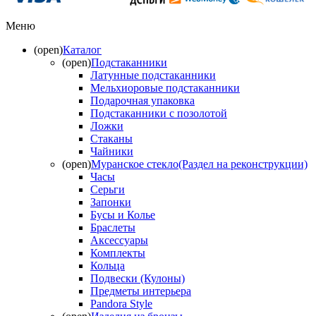
Меню
(open)
Каталог
(open)
Подстаканники
Латунные подстаканники
Мельхиоровые подстаканники
Подарочная упаковка
Подстаканники с позолотой
Ложки
Стаканы
Чайники
(open)
Муранское стекло(Раздел на реконструкции)
Часы
Серьги
Запонки
Бусы и Колье
Браслеты
Аксессуары
Комплекты
Кольца
Подвески (Кулоны)
Предметы интерьера
Pandora Style