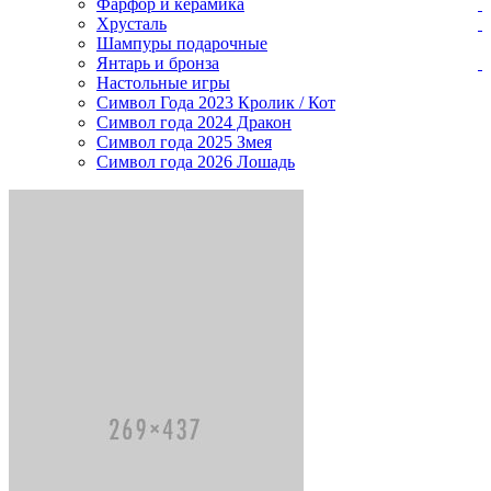
Фарфор и керамика
Хрусталь
Шампуры подарочные
Янтарь и бронза
Настольные игры
Символ Года 2023 Кролик / Кот
Символ года 2024 Дракон
Символ года 2025 Змея
Символ года 2026 Лошадь