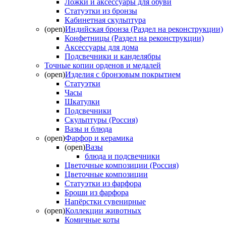
Ложки и аксессуары для обуви
Статуэтки из бронзы
Кабинетная скульптура
(open)
Индийская бронза (Раздел на реконструкции)
Конфетницы (Раздел на реконструкции)
Аксессуары для дома
Подсвечники и канделябры
Точные копии орденов и медалей
(open)
Изделия с бронзовым покрытием
Статуэтки
Часы
Шкатулки
Подсвечники
Скульптуры (Россия)
Вазы и блюда
(open)
Фарфор и керамика
(open)
Вазы
блюда и подсвечники
Цветочные композиции (Россия)
Цветочные композиции
Статуэтки из фарфора
Броши из фарфора
Напёрстки сувенирные
(open)
Коллекции животных
Комичные коты