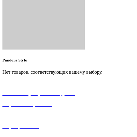
Pandora Style
Нет товаров, соответствующих вашему выбору.
бесплатная доставка
заказов на сумму от 3000 рублей
широкий ассортимент
в наличии в розничных магазинах
поможем с выбором
+7-(931)-294-07-4
0