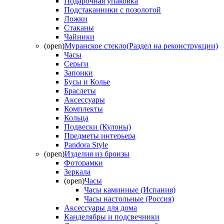
Подарочная упаковка
Подстаканники с позолотой
Ложки
Стаканы
Чайники
(open)
Муранское стекло(Раздел на реконструкции)
Часы
Серьги
Запонки
Бусы и Колье
Браслеты
Аксессуары
Комплекты
Кольца
Подвески (Кулоны)
Предметы интерьера
Pandora Style
(open)
Изделия из бронзы
Фоторамки
Зеркала
(open)
Часы
Часы каминные (Испания)
Часы настольные (Россия)
Аксессуары для дома
Канделябры и подсвечники