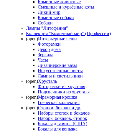
Комичные животные
Смешные и курьёзные коты
Дикий мир
Комичные собаки
Собаки
Лампы "Литофания"
Коллекция "Комичный мир" (Профессии)
(open)
Интерьерные вещи
Фоторамки
Декор дома
Зеркала
Часы
Дизайнерские вазы
Искусственные цветы
Лампы и светильники
(open)
Хрусталь
Фоторамки из хрусталя
Подсвечники из хрусталя
(open)
Мраморная крошка
Греческая коллекция
(open)
Стопки, бокалы и др.
Наборы стопок и бокалов
Наборы бокалов, стопок
Бокалы для вина (США)
Бокалы для коньяка