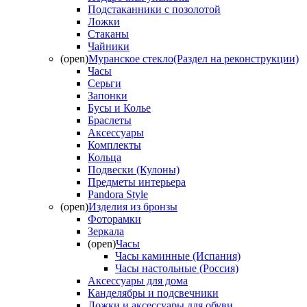
Подстаканники с позолотой
Ложки
Стаканы
Чайники
(open)
Муранское стекло(Раздел на реконструкции)
Часы
Серьги
Запонки
Бусы и Колье
Браслеты
Аксессуары
Комплекты
Кольца
Подвески (Кулоны)
Предметы интерьера
Pandora Style
(open)
Изделия из бронзы
Фоторамки
Зеркала
(open)
Часы
Часы каминные (Испания)
Часы настольные (Россия)
Аксессуары для дома
Канделябры и подсвечники
Ложки и аксессуары для обуви