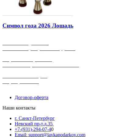
Символ года 2026 Лошадь
бесплатная доставка
заказов на сумму от 3000 рублей
широкий ассортимент
в наличии в розничных магазинах
поможем с выбором
+7-(931)-294-07-4
0
Договор-оферта
Наши контакты
г. Санкт-Петербург
Невский пр-т,д.35
+7-(931)-294-07-4
0
Email: support@lavkapodarkov.com