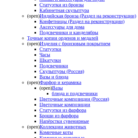
Статуэтки из бронзы
Кабинетная скульптура
(open)
Индийская бронза (Раздел на реконструкции)
Конфетницы (Раздел на реконструкции)
Аксессуары для дома
Подсвечники и канделябры
Точные копии орденов и медалей
(open)
Изделия с бронзовым покрытием
Статуэтки
Часы
Шкатулки
Подсвечники
Скульптуры (Россия)
Вазы и блюда
(open)
Фарфор и керамика
(open)
Вазы
блюда и подсвечники
Цветочные композиции (Россия)
Цветочные композиции
Статуэтки из фарфора
Броши из фарфора
Напёрстки сувенирные
(open)
Коллекции животных
Комичные коты
Комичные животные