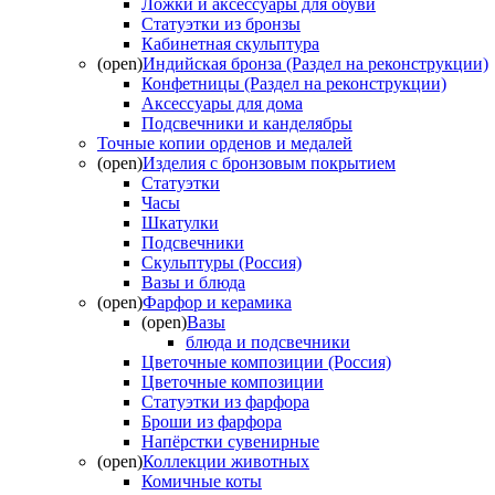
Ложки и аксессуары для обуви
Статуэтки из бронзы
Кабинетная скульптура
(open)
Индийская бронза (Раздел на реконструкции)
Конфетницы (Раздел на реконструкции)
Аксессуары для дома
Подсвечники и канделябры
Точные копии орденов и медалей
(open)
Изделия с бронзовым покрытием
Статуэтки
Часы
Шкатулки
Подсвечники
Скульптуры (Россия)
Вазы и блюда
(open)
Фарфор и керамика
(open)
Вазы
блюда и подсвечники
Цветочные композиции (Россия)
Цветочные композиции
Статуэтки из фарфора
Броши из фарфора
Напёрстки сувенирные
(open)
Коллекции животных
Комичные коты