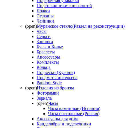
Подарочная упаковка
Подстаканники с позолотой
Ложки
Стаканы
Чайники
(open)
Муранское стекло(Раздел на реконструкции)
Часы
Серьги
Запонки
Бусы и Колье
Браслеты
Аксессуары
Комплекты
Кольца
Подвески (Кулоны)
Предметы интерьера
Pandora Style
(open)
Изделия из бронзы
Фоторамки
Зеркала
(open)
Часы
Часы каминные (Испания)
Часы настольные (Россия)
Аксессуары для дома
Канделябры и подсвечники