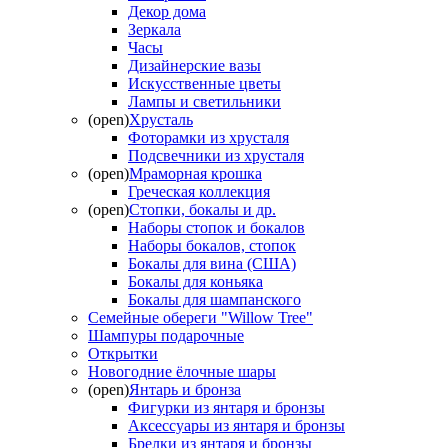
Декор дома
Зеркала
Часы
Дизайнерские вазы
Искусственные цветы
Лампы и светильники
(open)
Хрусталь
Фоторамки из хрусталя
Подсвечники из хрусталя
(open)
Мраморная крошка
Греческая коллекция
(open)
Стопки, бокалы и др.
Наборы стопок и бокалов
Наборы бокалов, стопок
Бокалы для вина (США)
Бокалы для коньяка
Бокалы для шампанского
Семейные обереги "Willow Tree"
Шампуры подарочные
Открытки
Новогодние ёлочные шары
(open)
Янтарь и бронза
Фигурки из янтаря и бронзы
Аксессуары из янтаря и бронзы
Брелки из янтаря и бронзы