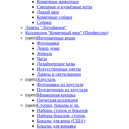
Комичные животные
Смешные и курьёзные коты
Дикий мир
Комичные собаки
Собаки
Лампы "Литофания"
Коллекция "Комичный мир" (Профессии)
(open)
Интерьерные вещи
Фоторамки
Декор дома
Зеркала
Часы
Дизайнерские вазы
Искусственные цветы
Лампы и светильники
(open)
Хрусталь
Фоторамки из хрусталя
Подсвечники из хрусталя
(open)
Мраморная крошка
Греческая коллекция
(open)
Стопки, бокалы и др.
Наборы стопок и бокалов
Наборы бокалов, стопок
Бокалы для вина (США)
Бокалы для коньяка