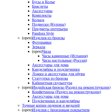
Бусы и Колье
Браслеты
Аксессуары
Комплекты
Кольца
Подвески (Кулоны)
Предметы интерьера
Pandora Style
(open)
Изделия из бронзы
Фоторамки
Зеркала
(open)
Часы
Часы каминные (Испания)
Часы настольные (Россия)
Аксессуары для дома
Канделябры и подсвечники
Ложки и аксессуары для обуви
Статуэтки из бронзы
Кабинетная скульптура
(open)
Индийская бронза (Раздел на реконструкции)
Конфетницы (Раздел на реконструкции)
Аксессуары для дома
Подсвечники и канделябры
Точные копии орденов и медалей
(open)
Изделия с бронзовым покрытием