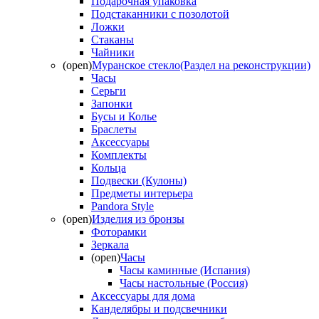
Подарочная упаковка
Подстаканники с позолотой
Ложки
Стаканы
Чайники
(open)
Муранское стекло(Раздел на реконструкции)
Часы
Серьги
Запонки
Бусы и Колье
Браслеты
Аксессуары
Комплекты
Кольца
Подвески (Кулоны)
Предметы интерьера
Pandora Style
(open)
Изделия из бронзы
Фоторамки
Зеркала
(open)
Часы
Часы каминные (Испания)
Часы настольные (Россия)
Аксессуары для дома
Канделябры и подсвечники