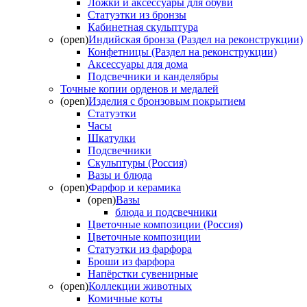
Ложки и аксессуары для обуви
Статуэтки из бронзы
Кабинетная скульптура
(open)
Индийская бронза (Раздел на реконструкции)
Конфетницы (Раздел на реконструкции)
Аксессуары для дома
Подсвечники и канделябры
Точные копии орденов и медалей
(open)
Изделия с бронзовым покрытием
Статуэтки
Часы
Шкатулки
Подсвечники
Скульптуры (Россия)
Вазы и блюда
(open)
Фарфор и керамика
(open)
Вазы
блюда и подсвечники
Цветочные композиции (Россия)
Цветочные композиции
Статуэтки из фарфора
Броши из фарфора
Напёрстки сувенирные
(open)
Коллекции животных
Комичные коты