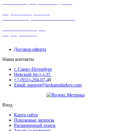
заказов на сумму от 3000 рублей
широкий ассортимент
в наличии в розничных магазинах
поможем с выбором
+7-(931)-294-07-4
0
Договор-оферта
Наши контакты
г. Санкт-Петербург
Невский пр-т,д.35
+7-(931)-294-07-4
0
Email: support@lavkapodarkov.com
Вход
Карта сайта
Поисковые запросы
Расширенный поиск
Заказы и возвраты