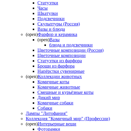
Статуэтки
Часы
Шкатулки
Подсвечники
Скульптуры (Россия)
Вазы и блюда
(open)
Фарфор и керамика
(open)
Вазы
блюда и подсвечники
Цветочные композиции (Россия)
Цветочные композиции
Статуэтки из фарфора
Броши из фарфора
Напёрстки сувенирные
(open)
Коллекции животных
Комичные коты
Комичные животные
Смешные и курьёзные коты
Дикий мир
Комичные собаки
Собаки
Лампы "Литофания"
Коллекция "Комичный мир" (Профессии)
(open)
Интерьерные вещи
Фоторамки