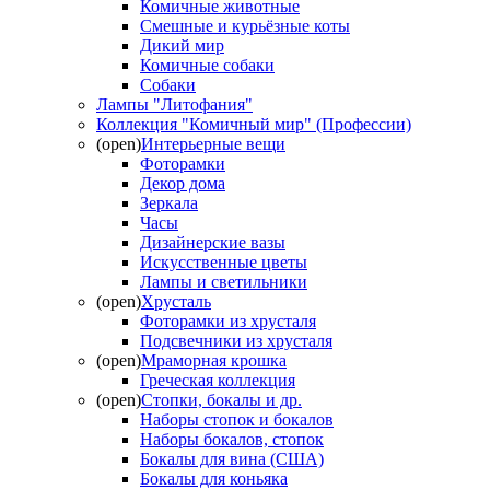
Комичные животные
Смешные и курьёзные коты
Дикий мир
Комичные собаки
Собаки
Лампы "Литофания"
Коллекция "Комичный мир" (Профессии)
(open)
Интерьерные вещи
Фоторамки
Декор дома
Зеркала
Часы
Дизайнерские вазы
Искусственные цветы
Лампы и светильники
(open)
Хрусталь
Фоторамки из хрусталя
Подсвечники из хрусталя
(open)
Мраморная крошка
Греческая коллекция
(open)
Стопки, бокалы и др.
Наборы стопок и бокалов
Наборы бокалов, стопок
Бокалы для вина (США)
Бокалы для коньяка