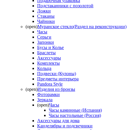
Подарочная упаковка
Подстаканники с позолотой
Ложки
Стаканы
Чайники
(open)
Муранское стекло(Раздел на реконструкции)
Часы
Серьги
Запонки
Бусы и Колье
Браслеты
Аксессуары
Комплекты
Кольца
Подвески (Кулоны)
Предметы интерьера
Pandora Style
(open)
Изделия из бронзы
Фоторамки
Зеркала
(open)
Часы
Часы каминные (Испания)
Часы настольные (Россия)
Аксессуары для дома
Канделябры и подсвечники