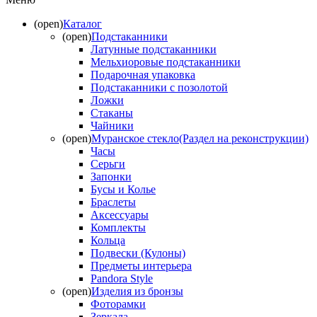
(open)
Каталог
(open)
Подстаканники
Латунные подстаканники
Мельхиоровые подстаканники
Подарочная упаковка
Подстаканники с позолотой
Ложки
Стаканы
Чайники
(open)
Муранское стекло(Раздел на реконструкции)
Часы
Серьги
Запонки
Бусы и Колье
Браслеты
Аксессуары
Комплекты
Кольца
Подвески (Кулоны)
Предметы интерьера
Pandora Style
(open)
Изделия из бронзы
Фоторамки
Зеркала