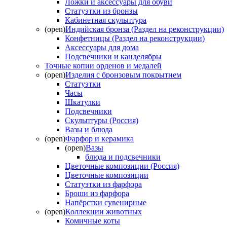
Ложки и аксессуары для обуви
Статуэтки из бронзы
Кабинетная скульптура
(open)
Индийская бронза (Раздел на реконструкции)
Конфетницы (Раздел на реконструкции)
Аксессуары для дома
Подсвечники и канделябры
Точные копии орденов и медалей
(open)
Изделия с бронзовым покрытием
Статуэтки
Часы
Шкатулки
Подсвечники
Скульптуры (Россия)
Вазы и блюда
(open)
Фарфор и керамика
(open)
Вазы
блюда и подсвечники
Цветочные композиции (Россия)
Цветочные композиции
Статуэтки из фарфора
Броши из фарфора
Напёрстки сувенирные
(open)
Коллекции животных
Комичные коты