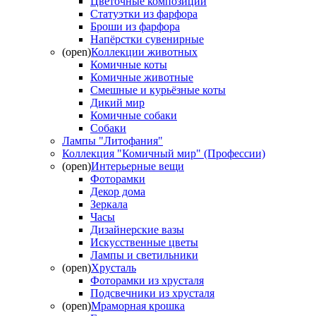
Цветочные композиции
Статуэтки из фарфора
Броши из фарфора
Напёрстки сувенирные
(open)
Коллекции животных
Комичные коты
Комичные животные
Смешные и курьёзные коты
Дикий мир
Комичные собаки
Собаки
Лампы "Литофания"
Коллекция "Комичный мир" (Профессии)
(open)
Интерьерные вещи
Фоторамки
Декор дома
Зеркала
Часы
Дизайнерские вазы
Искусственные цветы
Лампы и светильники
(open)
Хрусталь
Фоторамки из хрусталя
Подсвечники из хрусталя
(open)
Мраморная крошка