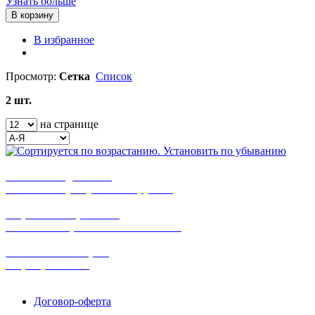
Узнать больше
В корзину
В избранное
Просмотр:
Сетка
Список
2 шт.
на странице
бесплатная доставка
заказов на сумму от 3000 рублей
широкий ассортимент
в наличии в розничных магазинах
поможем с выбором
+7-(931)-294-07-4
0
Договор-оферта