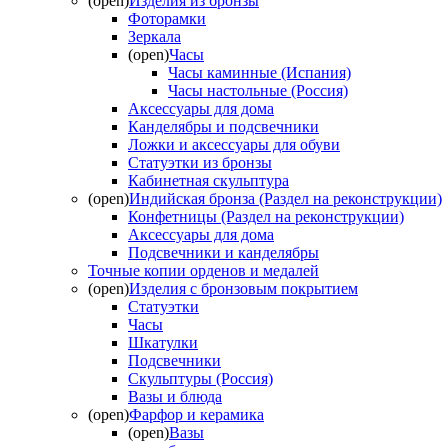
(open)
Изделия из бронзы
Фоторамки
Зеркала
(open)
Часы
Часы каминные (Испания)
Часы настольные (Россия)
Аксессуары для дома
Канделябры и подсвечники
Ложки и аксессуары для обуви
Статуэтки из бронзы
Кабинетная скульптура
(open)
Индийская бронза (Раздел на реконструкции)
Конфетницы (Раздел на реконструкции)
Аксессуары для дома
Подсвечники и канделябры
Точные копии орденов и медалей
(open)
Изделия с бронзовым покрытием
Статуэтки
Часы
Шкатулки
Подсвечники
Скульптуры (Россия)
Вазы и блюда
(open)
Фарфор и керамика
(open)
Вазы