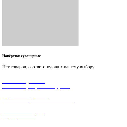
Напёрстки сувенирные
Нет товаров, соответствующих вашему выбору.
бесплатная доставка
заказов на сумму от 3000 рублей
широкий ассортимент
в наличии в розничных магазинах
поможем с выбором
+7-(931)-294-07-4
0