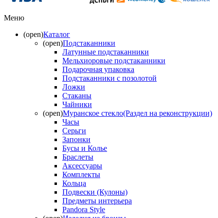
Меню
(open)
Каталог
(open)
Подстаканники
Латунные подстаканники
Мельхиоровые подстаканники
Подарочная упаковка
Подстаканники с позолотой
Ложки
Стаканы
Чайники
(open)
Муранское стекло(Раздел на реконструкции)
Часы
Серьги
Запонки
Бусы и Колье
Браслеты
Аксессуары
Комплекты
Кольца
Подвески (Кулоны)
Предметы интерьера
Pandora Style