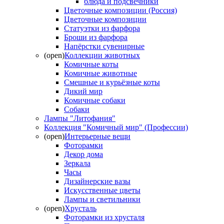
блюда и подсвечники
Цветочные композиции (Россия)
Цветочные композиции
Статуэтки из фарфора
Броши из фарфора
Напёрстки сувенирные
(open)
Коллекции животных
Комичные коты
Комичные животные
Смешные и курьёзные коты
Дикий мир
Комичные собаки
Собаки
Лампы "Литофания"
Коллекция "Комичный мир" (Профессии)
(open)
Интерьерные вещи
Фоторамки
Декор дома
Зеркала
Часы
Дизайнерские вазы
Искусственные цветы
Лампы и светильники
(open)
Хрусталь
Фоторамки из хрусталя