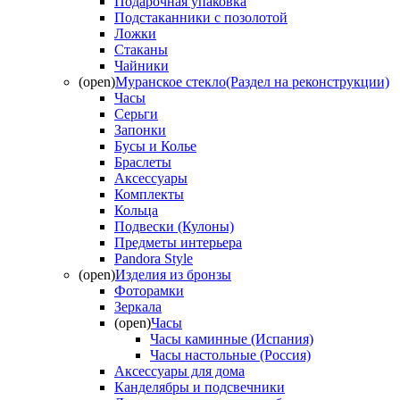
Подарочная упаковка
Подстаканники с позолотой
Ложки
Стаканы
Чайники
(open)
Муранское стекло(Раздел на реконструкции)
Часы
Серьги
Запонки
Бусы и Колье
Браслеты
Аксессуары
Комплекты
Кольца
Подвески (Кулоны)
Предметы интерьера
Pandora Style
(open)
Изделия из бронзы
Фоторамки
Зеркала
(open)
Часы
Часы каминные (Испания)
Часы настольные (Россия)
Аксессуары для дома
Канделябры и подсвечники