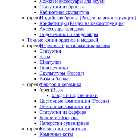
Ложки и аксессуары для обуви
Статуэтки из бронзы
Кабинетная скульптура
(open)
Индийская бронза (Раздел на реконструкции)
Конфетницы (Раздел на реконструкции)
Аксессуары для дома
Подсвечники и канделябры
Точные копии орденов и медалей
(open)
Изделия с бронзовым покрытием
Статуэтки
Часы
Шкатулки
Подсвечники
Скульптуры (Россия)
Вазы и блюда
(open)
Фарфор и керамика
(open)
Вазы
блюда и подсвечники
Цветочные композиции (Россия)
Цветочные композиции
Статуэтки из фарфора
Броши из фарфора
Напёрстки сувенирные
(open)
Коллекции животных
Комичные коты