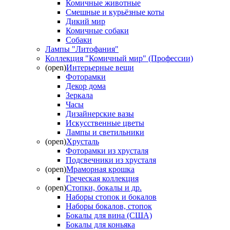
Комичные животные
Смешные и курьёзные коты
Дикий мир
Комичные собаки
Собаки
Лампы "Литофания"
Коллекция "Комичный мир" (Профессии)
(open)
Интерьерные вещи
Фоторамки
Декор дома
Зеркала
Часы
Дизайнерские вазы
Искусственные цветы
Лампы и светильники
(open)
Хрусталь
Фоторамки из хрусталя
Подсвечники из хрусталя
(open)
Мраморная крошка
Греческая коллекция
(open)
Стопки, бокалы и др.
Наборы стопок и бокалов
Наборы бокалов, стопок
Бокалы для вина (США)
Бокалы для коньяка