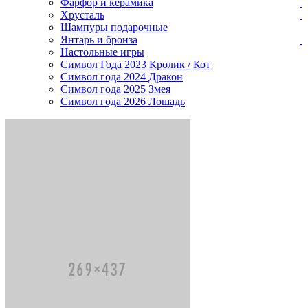
Фарфор и керамика
Хрусталь
Шампуры подарочные
Янтарь и бронза
Настольные игры
Символ Года 2023 Кролик / Кот
Символ года 2024 Дракон
Символ года 2025 Змея
Символ года 2026 Лошадь