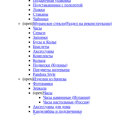
Подарочная упаковка
Подстаканники с позолотой
Ложки
Стаканы
Чайники
(open)
Муранское стекло(Раздел на реконструкции)
Часы
Серьги
Запонки
Бусы и Колье
Браслеты
Аксессуары
Комплекты
Кольца
Подвески (Кулоны)
Предметы интерьера
Pandora Style
(open)
Изделия из бронзы
Фоторамки
Зеркала
(open)
Часы
Часы каминные (Испания)
Часы настольные (Россия)
Аксессуары для дома
Канделябры и подсвечники