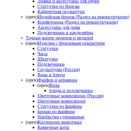
Ложки и аксессуары для обуви
Статуэтки из бронзы
Кабинетная скульптура
(open)
Индийская бронза (Раздел на реконструкции)
Конфетницы (Раздел на реконструкции)
Аксессуары для дома
Подсвечники и канделябры
Точные копии орденов и медалей
(open)
Изделия с бронзовым покрытием
Статуэтки
Часы
Шкатулки
Подсвечники
Скульптуры (Россия)
Вазы и блюда
(open)
Фарфор и керамика
(open)
Вазы
блюда и подсвечники
Цветочные композиции (Россия)
Цветочные композиции
Статуэтки из фарфора
Броши из фарфора
Напёрстки сувенирные
(open)
Коллекции животных
Комичные коты