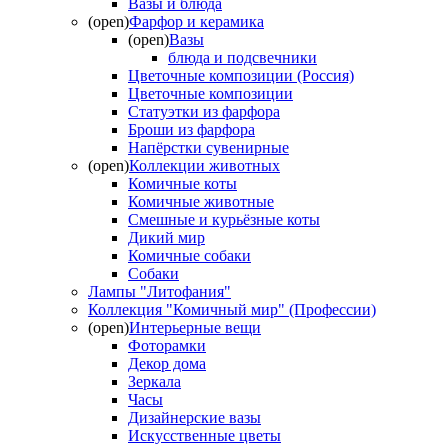
Вазы и блюда
(open)
Фарфор и керамика
(open)
Вазы
блюда и подсвечники
Цветочные композиции (Россия)
Цветочные композиции
Статуэтки из фарфора
Броши из фарфора
Напёрстки сувенирные
(open)
Коллекции животных
Комичные коты
Комичные животные
Смешные и курьёзные коты
Дикий мир
Комичные собаки
Собаки
Лампы "Литофания"
Коллекция "Комичный мир" (Профессии)
(open)
Интерьерные вещи
Фоторамки
Декор дома
Зеркала
Часы
Дизайнерские вазы
Искусственные цветы