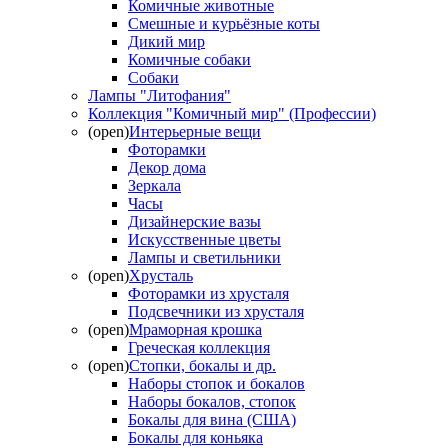
Комичные животные
Смешные и курьёзные коты
Дикий мир
Комичные собаки
Собаки
Лампы "Литофания"
Коллекция "Комичный мир" (Профессии)
(open)
Интерьерные вещи
Фоторамки
Декор дома
Зеркала
Часы
Дизайнерские вазы
Искусственные цветы
Лампы и светильники
(open)
Хрусталь
Фоторамки из хрусталя
Подсвечники из хрусталя
(open)
Мраморная крошка
Греческая коллекция
(open)
Стопки, бокалы и др.
Наборы стопок и бокалов
Наборы бокалов, стопок
Бокалы для вина (США)
Бокалы для коньяка