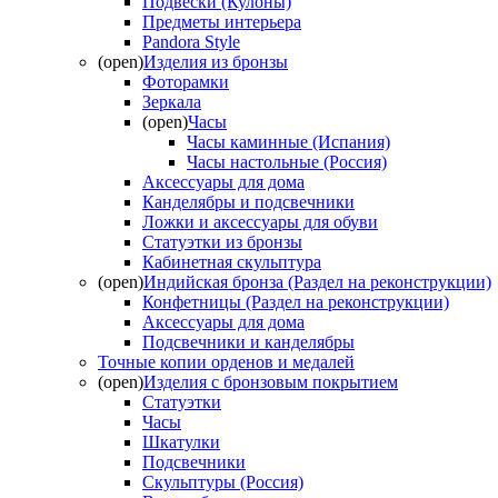
Подвески (Кулоны)
Предметы интерьера
Pandora Style
(open)
Изделия из бронзы
Фоторамки
Зеркала
(open)
Часы
Часы каминные (Испания)
Часы настольные (Россия)
Аксессуары для дома
Канделябры и подсвечники
Ложки и аксессуары для обуви
Статуэтки из бронзы
Кабинетная скульптура
(open)
Индийская бронза (Раздел на реконструкции)
Конфетницы (Раздел на реконструкции)
Аксессуары для дома
Подсвечники и канделябры
Точные копии орденов и медалей
(open)
Изделия с бронзовым покрытием
Статуэтки
Часы
Шкатулки
Подсвечники
Скульптуры (Россия)