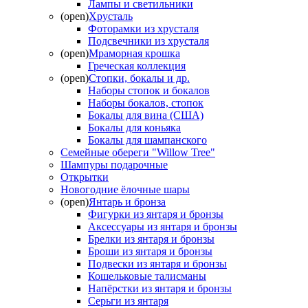
Лампы и светильники
(open)
Хрусталь
Фоторамки из хрусталя
Подсвечники из хрусталя
(open)
Мраморная крошка
Греческая коллекция
(open)
Стопки, бокалы и др.
Наборы стопок и бокалов
Наборы бокалов, стопок
Бокалы для вина (США)
Бокалы для коньяка
Бокалы для шампанского
Семейные обереги "Willow Tree"
Шампуры подарочные
Открытки
Новогодние ёлочные шары
(open)
Янтарь и бронза
Фигурки из янтаря и бронзы
Аксессуары из янтаря и бронзы
Брелки из янтаря и бронзы
Броши из янтаря и бронзы
Подвески из янтаря и бронзы
Кошельковые талисманы
Напёрстки из янтаря и бронзы
Серьги из янтаря