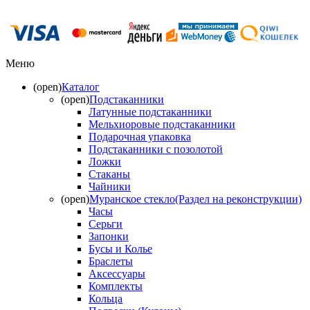
Меню
(open)
Каталог
(open)
Подстаканники
Латунные подстаканники
Мельхиоровые подстаканники
Подарочная упаковка
Подстаканники с позолотой
Ложки
Стаканы
Чайники
(open)
Муранское стекло(Раздел на реконструкции)
Часы
Серьги
Запонки
Бусы и Колье
Браслеты
Аксессуары
Комплекты
Кольца