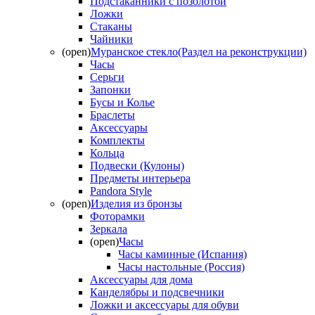
Подстаканники с позолотой
Ложки
Стаканы
Чайники
(open)
Муранское стекло(Раздел на реконструкции)
Часы
Серьги
Запонки
Бусы и Колье
Браслеты
Аксессуары
Комплекты
Кольца
Подвески (Кулоны)
Предметы интерьера
Pandora Style
(open)
Изделия из бронзы
Фоторамки
Зеркала
(open)
Часы
Часы каминные (Испания)
Часы настольные (Россия)
Аксессуары для дома
Канделябры и подсвечники
Ложки и аксессуары для обуви