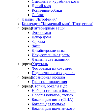
Смешные и курьёзные коты
Дикий мир
Комичные собаки
Собаки
Лампы "Литофания"
Коллекция "Комичный мир" (Профессии)
(open)
Интерьерные вещи
Фоторамки
Декор дома
Зеркала
Часы
Дизайнерские вазы
Искусственные цветы
Лампы и светильники
(open)
Хрусталь
Фоторамки из хрусталя
Подсвечники из хрусталя
(open)
Мраморная крошка
Греческая коллекция
(open)
Стопки, бокалы и др.
Наборы стопок и бокалов
Наборы бокалов, стопок
Бокалы для вина (США)
Бокалы для коньяка
Бокалы для шампанского