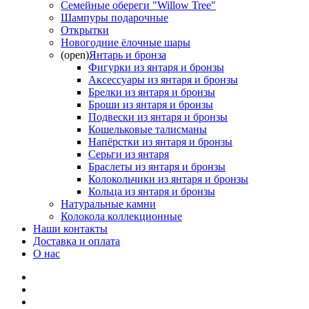
Семейные обереги "Willow Tree"
Шампуры подарочные
Открытки
Новогодние ёлочные шары
(open)
Янтарь и бронза
Фигурки из янтаря и бронзы
Аксессуары из янтаря и бронзы
Брелки из янтаря и бронзы
Броши из янтаря и бронзы
Подвески из янтаря и бронзы
Кошельковые талисманы
Напёрстки из янтаря и бронзы
Серьги из янтаря
Браслеты из янтаря и бронзы
Колокольчики из янтаря и бронзы
Кольца из янтаря и бронзы
Натуральные камни
Колокола коллекционные
Наши контакты
Доставка и оплата
О нас