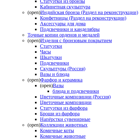
Статуэтки из бронзы
Кабинетная скульптура
(open)
Индийская бронза (Раздел на реконструкции)
Конфетницы (Раздел на реконструкции)
Аксессуары для дома
Подсвечники и канделябры
Точные копии орденов и медалей
(open)
Изделия с бронзовым покрытием
Статуэтки
Часы
Шкатулки
Подсвечники
Скульптуры (Россия)
Вазы и блюда
(open)
Фарфор и керамика
(open)
Вазы
блюда и подсвечники
Цветочные композиции (Россия)
Цветочные композиции
Статуэтки из фарфора
Броши из фарфора
Напёрстки сувенирные
(open)
Коллекции животных
Комичные коты
Комичные животные