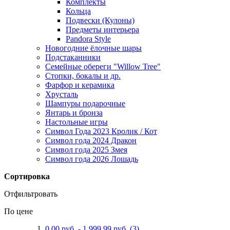
Комплекты
Кольца
Подвески (Кулоны)
Предметы интерьера
Pandora Style
Новогодние ёлочные шары
Подстаканники
Семейные обереги "Willow Tree"
Стопки, бокалы и др.
Фарфор и керамика
Хрусталь
Шампуры подарочные
Янтарь и бронза
Настольные игры
Символ Года 2023 Кролик / Кот
Символ года 2024 Дракон
Символ года 2025 Змея
Символ года 2026 Лошадь
Сортировка
Отфильтровать
По цене
0,00 руб.
-
1 999,99 руб.
(3)