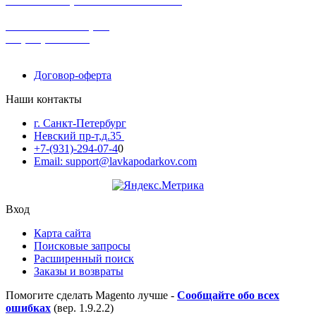
в наличии в розничных магазинах
поможем с выбором
+7-(931)-294-07-4
0
Договор-оферта
Наши контакты
г. Санкт-Петербург
Невский пр-т,д.35
+7-(931)-294-07-4
0
Email: support@lavkapodarkov.com
Вход
Карта сайта
Поисковые запросы
Расширенный поиск
Заказы и возвраты
Помогите сделать Magento лучше -
Сообщайте обо всех
ошибках
(вер. 1.9.2.2)