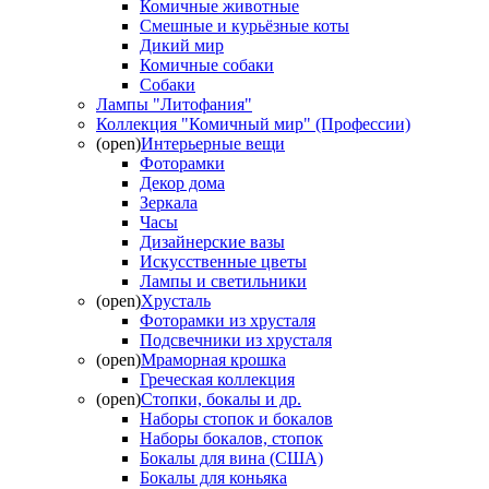
Комичные животные
Смешные и курьёзные коты
Дикий мир
Комичные собаки
Собаки
Лампы "Литофания"
Коллекция "Комичный мир" (Профессии)
(open)
Интерьерные вещи
Фоторамки
Декор дома
Зеркала
Часы
Дизайнерские вазы
Искусственные цветы
Лампы и светильники
(open)
Хрусталь
Фоторамки из хрусталя
Подсвечники из хрусталя
(open)
Мраморная крошка
Греческая коллекция
(open)
Стопки, бокалы и др.
Наборы стопок и бокалов
Наборы бокалов, стопок
Бокалы для вина (США)
Бокалы для коньяка