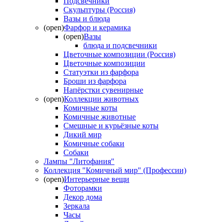
Подсвечники
Скульптуры (Россия)
Вазы и блюда
(open)
Фарфор и керамика
(open)
Вазы
блюда и подсвечники
Цветочные композиции (Россия)
Цветочные композиции
Статуэтки из фарфора
Броши из фарфора
Напёрстки сувенирные
(open)
Коллекции животных
Комичные коты
Комичные животные
Смешные и курьёзные коты
Дикий мир
Комичные собаки
Собаки
Лампы "Литофания"
Коллекция "Комичный мир" (Профессии)
(open)
Интерьерные вещи
Фоторамки
Декор дома
Зеркала
Часы