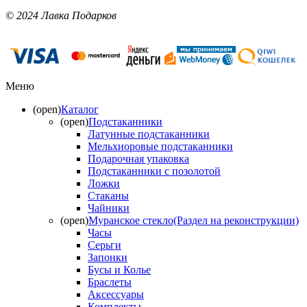
© 2024 Лавка Подарков
Меню
(open)
Каталог
(open)
Подстаканники
Латунные подстаканники
Мельхиоровые подстаканники
Подарочная упаковка
Подстаканники с позолотой
Ложки
Стаканы
Чайники
(open)
Муранское стекло(Раздел на реконструкции)
Часы
Серьги
Запонки
Бусы и Колье
Браслеты
Аксессуары
Комплекты