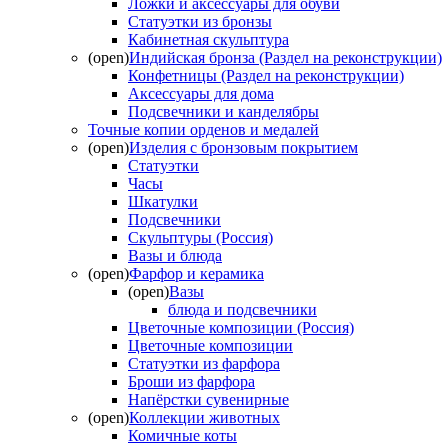
Ложки и аксессуары для обуви
Статуэтки из бронзы
Кабинетная скульптура
(open)
Индийская бронза (Раздел на реконструкции)
Конфетницы (Раздел на реконструкции)
Аксессуары для дома
Подсвечники и канделябры
Точные копии орденов и медалей
(open)
Изделия с бронзовым покрытием
Статуэтки
Часы
Шкатулки
Подсвечники
Скульптуры (Россия)
Вазы и блюда
(open)
Фарфор и керамика
(open)
Вазы
блюда и подсвечники
Цветочные композиции (Россия)
Цветочные композиции
Статуэтки из фарфора
Броши из фарфора
Напёрстки сувенирные
(open)
Коллекции животных
Комичные коты