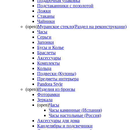
Подарочная упаковка
Подстаканники с позолотой
Ложки
Стаканы
Чайники
(open)
Муранское стекло(Раздел на реконструкции)
Часы
Серьги
Запонки
Бусы и Колье
Браслеты
Аксессуары
Комплекты
Кольца
Подвески (Кулоны)
Предметы интерьера
Pandora Style
(open)
Изделия из бронзы
Фоторамки
Зеркала
(open)
Часы
Часы каминные (Испания)
Часы настольные (Россия)
Аксессуары для дома
Канделябры и подсвечники