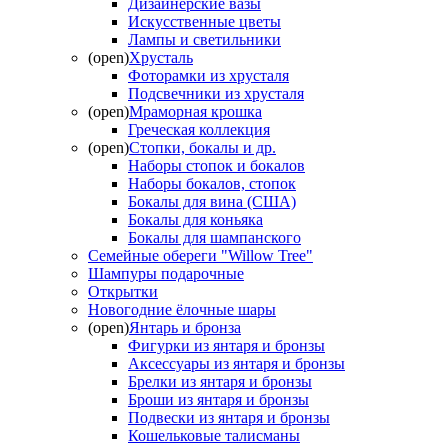
Дизайнерские вазы
Искусственные цветы
Лампы и светильники
(open)
Хрусталь
Фоторамки из хрусталя
Подсвечники из хрусталя
(open)
Мраморная крошка
Греческая коллекция
(open)
Стопки, бокалы и др.
Наборы стопок и бокалов
Наборы бокалов, стопок
Бокалы для вина (США)
Бокалы для коньяка
Бокалы для шампанского
Семейные обереги "Willow Tree"
Шампуры подарочные
Открытки
Новогодние ёлочные шары
(open)
Янтарь и бронза
Фигурки из янтаря и бронзы
Аксессуары из янтаря и бронзы
Брелки из янтаря и бронзы
Броши из янтаря и бронзы
Подвески из янтаря и бронзы
Кошельковые талисманы