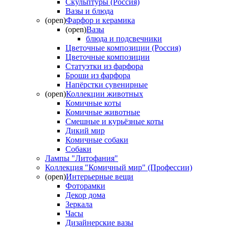
Скульптуры (Россия)
Вазы и блюда
(open)
Фарфор и керамика
(open)
Вазы
блюда и подсвечники
Цветочные композиции (Россия)
Цветочные композиции
Статуэтки из фарфора
Броши из фарфора
Напёрстки сувенирные
(open)
Коллекции животных
Комичные коты
Комичные животные
Смешные и курьёзные коты
Дикий мир
Комичные собаки
Собаки
Лампы "Литофания"
Коллекция "Комичный мир" (Профессии)
(open)
Интерьерные вещи
Фоторамки
Декор дома
Зеркала
Часы
Дизайнерские вазы