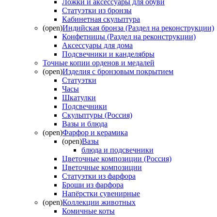
Ложки и аксессуары для обуви
Статуэтки из бронзы
Кабинетная скульптура
(open)
Индийская бронза (Раздел на реконструкции)
Конфетницы (Раздел на реконструкции)
Аксессуары для дома
Подсвечники и канделябры
Точные копии орденов и медалей
(open)
Изделия с бронзовым покрытием
Статуэтки
Часы
Шкатулки
Подсвечники
Скульптуры (Россия)
Вазы и блюда
(open)
Фарфор и керамика
(open)
Вазы
блюда и подсвечники
Цветочные композиции (Россия)
Цветочные композиции
Статуэтки из фарфора
Броши из фарфора
Напёрстки сувенирные
(open)
Коллекции животных
Комичные коты