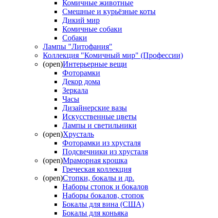
Комичные животные
Смешные и курьёзные коты
Дикий мир
Комичные собаки
Собаки
Лампы "Литофания"
Коллекция "Комичный мир" (Профессии)
(open)
Интерьерные вещи
Фоторамки
Декор дома
Зеркала
Часы
Дизайнерские вазы
Искусственные цветы
Лампы и светильники
(open)
Хрусталь
Фоторамки из хрусталя
Подсвечники из хрусталя
(open)
Мраморная крошка
Греческая коллекция
(open)
Стопки, бокалы и др.
Наборы стопок и бокалов
Наборы бокалов, стопок
Бокалы для вина (США)
Бокалы для коньяка