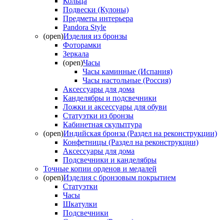
Кольца
Подвески (Кулоны)
Предметы интерьера
Pandora Style
(open)
Изделия из бронзы
Фоторамки
Зеркала
(open)
Часы
Часы каминные (Испания)
Часы настольные (Россия)
Аксессуары для дома
Канделябры и подсвечники
Ложки и аксессуары для обуви
Статуэтки из бронзы
Кабинетная скульптура
(open)
Индийская бронза (Раздел на реконструкции)
Конфетницы (Раздел на реконструкции)
Аксессуары для дома
Подсвечники и канделябры
Точные копии орденов и медалей
(open)
Изделия с бронзовым покрытием
Статуэтки
Часы
Шкатулки
Подсвечники