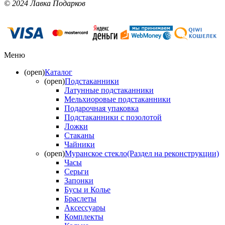
© 2024 Лавка Подарков
Меню
(open)
Каталог
(open)
Подстаканники
Латунные подстаканники
Мельхиоровые подстаканники
Подарочная упаковка
Подстаканники с позолотой
Ложки
Стаканы
Чайники
(open)
Муранское стекло(Раздел на реконструкции)
Часы
Серьги
Запонки
Бусы и Колье
Браслеты
Аксессуары
Комплекты