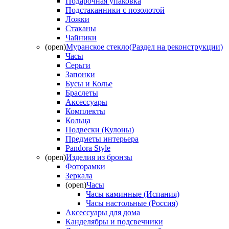
Подарочная упаковка
Подстаканники с позолотой
Ложки
Стаканы
Чайники
(open)
Муранское стекло(Раздел на реконструкции)
Часы
Серьги
Запонки
Бусы и Колье
Браслеты
Аксессуары
Комплекты
Кольца
Подвески (Кулоны)
Предметы интерьера
Pandora Style
(open)
Изделия из бронзы
Фоторамки
Зеркала
(open)
Часы
Часы каминные (Испания)
Часы настольные (Россия)
Аксессуары для дома
Канделябры и подсвечники