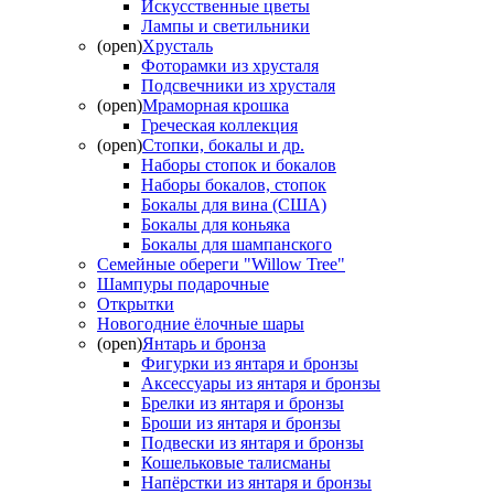
Искусственные цветы
Лампы и светильники
(open)
Хрусталь
Фоторамки из хрусталя
Подсвечники из хрусталя
(open)
Мраморная крошка
Греческая коллекция
(open)
Стопки, бокалы и др.
Наборы стопок и бокалов
Наборы бокалов, стопок
Бокалы для вина (США)
Бокалы для коньяка
Бокалы для шампанского
Семейные обереги "Willow Tree"
Шампуры подарочные
Открытки
Новогодние ёлочные шары
(open)
Янтарь и бронза
Фигурки из янтаря и бронзы
Аксессуары из янтаря и бронзы
Брелки из янтаря и бронзы
Броши из янтаря и бронзы
Подвески из янтаря и бронзы
Кошельковые талисманы
Напёрстки из янтаря и бронзы