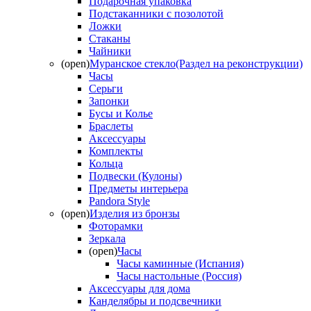
Подарочная упаковка
Подстаканники с позолотой
Ложки
Стаканы
Чайники
(open)
Муранское стекло(Раздел на реконструкции)
Часы
Серьги
Запонки
Бусы и Колье
Браслеты
Аксессуары
Комплекты
Кольца
Подвески (Кулоны)
Предметы интерьера
Pandora Style
(open)
Изделия из бронзы
Фоторамки
Зеркала
(open)
Часы
Часы каминные (Испания)
Часы настольные (Россия)
Аксессуары для дома
Канделябры и подсвечники