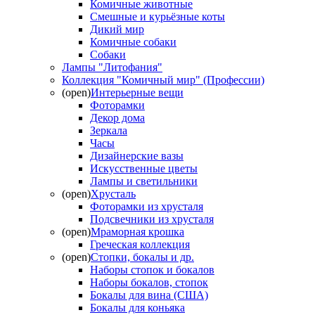
Комичные животные
Смешные и курьёзные коты
Дикий мир
Комичные собаки
Собаки
Лампы "Литофания"
Коллекция "Комичный мир" (Профессии)
(open)
Интерьерные вещи
Фоторамки
Декор дома
Зеркала
Часы
Дизайнерские вазы
Искусственные цветы
Лампы и светильники
(open)
Хрусталь
Фоторамки из хрусталя
Подсвечники из хрусталя
(open)
Мраморная крошка
Греческая коллекция
(open)
Стопки, бокалы и др.
Наборы стопок и бокалов
Наборы бокалов, стопок
Бокалы для вина (США)
Бокалы для коньяка