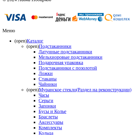
Меню
(open)
Каталог
(open)
Подстаканники
Латунные подстаканники
Мельхиоровые подстаканники
Подарочная упаковка
Подстаканники с позолотой
Ложки
Стаканы
Чайники
(open)
Муранское стекло(Раздел на реконструкции)
Часы
Серьги
Запонки
Бусы и Колье
Браслеты
Аксессуары
Комплекты
Кольца