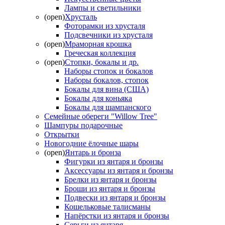
Лампы и светильники
(open)
Хрусталь
Фоторамки из хрусталя
Подсвечники из хрусталя
(open)
Мраморная крошка
Греческая коллекция
(open)
Стопки, бокалы и др.
Наборы стопок и бокалов
Наборы бокалов, стопок
Бокалы для вина (США)
Бокалы для коньяка
Бокалы для шампанского
Семейные обереги "Willow Tree"
Шампуры подарочные
Открытки
Новогодние ёлочные шары
(open)
Янтарь и бронза
Фигурки из янтаря и бронзы
Аксессуары из янтаря и бронзы
Брелки из янтаря и бронзы
Броши из янтаря и бронзы
Подвески из янтаря и бронзы
Кошельковые талисманы
Напёрстки из янтаря и бронзы
Серьги из янтаря