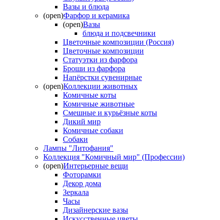
Вазы и блюда
(open)
Фарфор и керамика
(open)
Вазы
блюда и подсвечники
Цветочные композиции (Россия)
Цветочные композиции
Статуэтки из фарфора
Броши из фарфора
Напёрстки сувенирные
(open)
Коллекции животных
Комичные коты
Комичные животные
Смешные и курьёзные коты
Дикий мир
Комичные собаки
Собаки
Лампы "Литофания"
Коллекция "Комичный мир" (Профессии)
(open)
Интерьерные вещи
Фоторамки
Декор дома
Зеркала
Часы
Дизайнерские вазы
Искусственные цветы