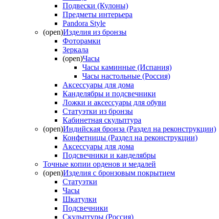
Подвески (Кулоны)
Предметы интерьера
Pandora Style
(open)
Изделия из бронзы
Фоторамки
Зеркала
(open)
Часы
Часы каминные (Испания)
Часы настольные (Россия)
Аксессуары для дома
Канделябры и подсвечники
Ложки и аксессуары для обуви
Статуэтки из бронзы
Кабинетная скульптура
(open)
Индийская бронза (Раздел на реконструкции)
Конфетницы (Раздел на реконструкции)
Аксессуары для дома
Подсвечники и канделябры
Точные копии орденов и медалей
(open)
Изделия с бронзовым покрытием
Статуэтки
Часы
Шкатулки
Подсвечники
Скульптуры (Россия)