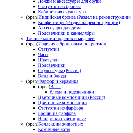
Ложки и аксессуары для обуви
Статуэтки из бронзы
Кабинетная скульптура
(open)
Индийская бронза (Раздел на реконструкции)
Конфетницы (Раздел на реконструкции)
Аксессуары для дома
Подсвечники и канделябры
Точные копии орденов и медалей
(open)
Изделия с бронзовым покрытием
Статуэтки
Часы
Шкатулки
Подсвечники
Скульптуры (Россия)
Вазы и блюда
(open)
Фарфор и керамика
(open)
Вазы
блюда и подсвечники
Цветочные композиции (Россия)
Цветочные композиции
Статуэтки из фарфора
Броши из фарфора
Напёрстки сувенирные
(open)
Коллекции животных
Комичные коты