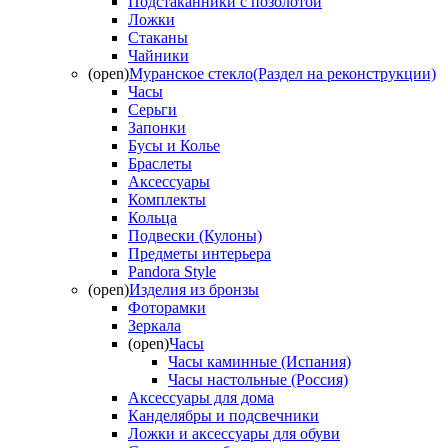
Подстаканники с позолотой
Ложки
Стаканы
Чайники
(open)
Муранское стекло(Раздел на реконструкции)
Часы
Серьги
Запонки
Бусы и Колье
Браслеты
Аксессуары
Комплекты
Кольца
Подвески (Кулоны)
Предметы интерьера
Pandora Style
(open)
Изделия из бронзы
Фоторамки
Зеркала
(open)
Часы
Часы каминные (Испания)
Часы настольные (Россия)
Аксессуары для дома
Канделябры и подсвечники
Ложки и аксессуары для обуви