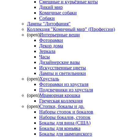
Смешные и курьёзные коты
Дикий мир
Комичные собаки
Собаки
Лампы "Литофания"
Коллекция "Комичный мир" (Профессии)
(open)
Интерьерные вещи
Фоторамки
Декор дома
Зеркала
Часы
Дизайнерские вазы
Искусственные цветы
Лампы и светильники
(open)
Хрусталь
Фоторамки из хрусталя
Подсвечники из хрусталя
(open)
Мраморная крошка
Греческая коллекция
(open)
Стопки, бокалы и др.
Наборы стопок и бокалов
Наборы бокалов, стопок
Бокалы для вина (США)
Бокалы для коньяка
Бокалы для шампанского