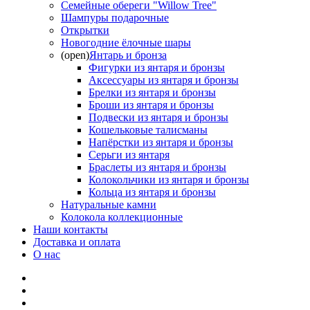
Семейные обереги "Willow Tree"
Шампуры подарочные
Открытки
Новогодние ёлочные шары
(open)
Янтарь и бронза
Фигурки из янтаря и бронзы
Аксессуары из янтаря и бронзы
Брелки из янтаря и бронзы
Броши из янтаря и бронзы
Подвески из янтаря и бронзы
Кошельковые талисманы
Напёрстки из янтаря и бронзы
Серьги из янтаря
Браслеты из янтаря и бронзы
Колокольчики из янтаря и бронзы
Кольца из янтаря и бронзы
Натуральные камни
Колокола коллекционные
Наши контакты
Доставка и оплата
О нас