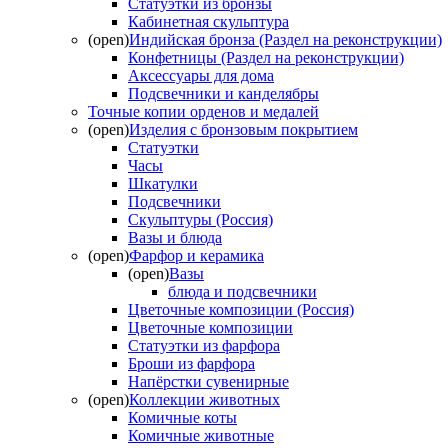
Статуэтки из бронзы
Кабинетная скульптура
(open)
Индийская бронза (Раздел на реконструкции)
Конфетницы (Раздел на реконструкции)
Аксессуары для дома
Подсвечники и канделябры
Точные копии орденов и медалей
(open)
Изделия с бронзовым покрытием
Статуэтки
Часы
Шкатулки
Подсвечники
Скульптуры (Россия)
Вазы и блюда
(open)
Фарфор и керамика
(open)
Вазы
блюда и подсвечники
Цветочные композиции (Россия)
Цветочные композиции
Статуэтки из фарфора
Броши из фарфора
Напёрстки сувенирные
(open)
Коллекции животных
Комичные коты
Комичные животные