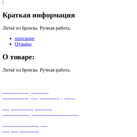
|
Краткая информация
Литьё из бронзы. Ручная работа.
описание
Отзывы
О товаре:
Литьё из бронзы. Ручная работа.
бесплатная доставка
заказов на сумму от 3000 рублей
широкий ассортимент
в наличии в розничных магазинах
поможем с выбором
+7-(931)-294-07-4
0