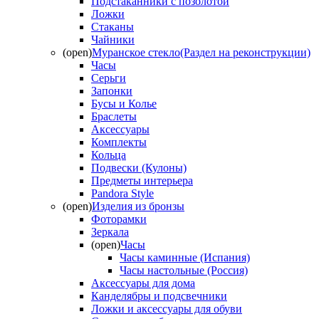
Подстаканники с позолотой
Ложки
Стаканы
Чайники
(open)
Муранское стекло(Раздел на реконструкции)
Часы
Серьги
Запонки
Бусы и Колье
Браслеты
Аксессуары
Комплекты
Кольца
Подвески (Кулоны)
Предметы интерьера
Pandora Style
(open)
Изделия из бронзы
Фоторамки
Зеркала
(open)
Часы
Часы каминные (Испания)
Часы настольные (Россия)
Аксессуары для дома
Канделябры и подсвечники
Ложки и аксессуары для обуви