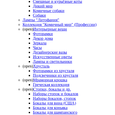
Смешные и курьёзные коты
Дикий мир
Комичные собаки
Собаки
Лампы "Литофания"
Коллекция "Комичный мир" (Профессии)
(open)
Интерьерные вещи
Фоторамки
Декор дома
Зеркала
Часы
Дизайнерские вазы
Искусственные цветы
Лампы и светильники
(open)
Хрусталь
Фоторамки из хрусталя
Подсвечники из хрусталя
(open)
Мраморная крошка
Греческая коллекция
(open)
Стопки, бокалы и др.
Наборы стопок и бокалов
Наборы бокалов, стопок
Бокалы для вина (США)
Бокалы для коньяка
Бокалы для шампанского