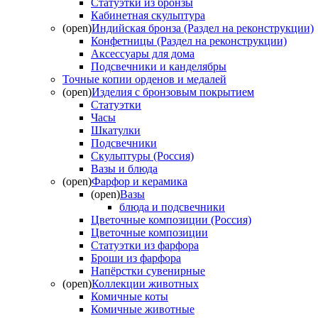
Статуэтки из бронзы
Кабинетная скульптура
(open)
Индийская бронза (Раздел на реконструкции)
Конфетницы (Раздел на реконструкции)
Аксессуары для дома
Подсвечники и канделябры
Точные копии орденов и медалей
(open)
Изделия с бронзовым покрытием
Статуэтки
Часы
Шкатулки
Подсвечники
Скульптуры (Россия)
Вазы и блюда
(open)
Фарфор и керамика
(open)
Вазы
блюда и подсвечники
Цветочные композиции (Россия)
Цветочные композиции
Статуэтки из фарфора
Броши из фарфора
Напёрстки сувенирные
(open)
Коллекции животных
Комичные коты
Комичные животные