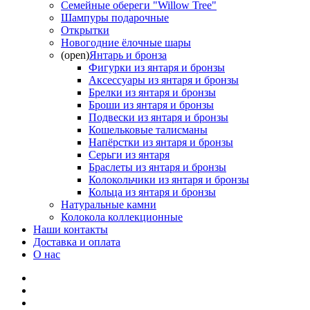
Семейные обереги "Willow Tree"
Шампуры подарочные
Открытки
Новогодние ёлочные шары
(open)
Янтарь и бронза
Фигурки из янтаря и бронзы
Аксессуары из янтаря и бронзы
Брелки из янтаря и бронзы
Броши из янтаря и бронзы
Подвески из янтаря и бронзы
Кошельковые талисманы
Напёрстки из янтаря и бронзы
Серьги из янтаря
Браслеты из янтаря и бронзы
Колокольчики из янтаря и бронзы
Кольца из янтаря и бронзы
Натуральные камни
Колокола коллекционные
Наши контакты
Доставка и оплата
О нас