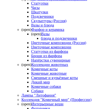
Статуэтки
Часы
Шкатулки
Подсвечники
Скульптуры (Россия)
Вазы и блюда
(open)
Фарфор и керамика
(open)
Вазы
блюда и подсвечники
Цветочные композиции (Россия)
Цветочные композиции
Статуэтки из фарфора
Броши из фарфора
Напёрстки сувенирные
(open)
Коллекции животных
Комичные коты
Комичные животные
Смешные и курьёзные коты
Дикий мир
Комичные собаки
Собаки
Лампы "Литофания"
Коллекция "Комичный мир" (Профессии)
(open)
Интерьерные вещи
Фоторамки