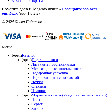
Заказы и возвраты
Помогите сделать Magento лучше -
Сообщайте обо всех
ошибках
(вер. 1.9.2.2)
© 2024 Лавка Подарков
Меню
(open)
Каталог
(open)
Подстаканники
Латунные подстаканники
Мельхиоровые подстаканники
Подарочная упаковка
Подстаканники с позолотой
Ложки
Стаканы
Чайники
(open)
Муранское стекло(Раздел на реконструкции)
Часы
Серьги
Запонки