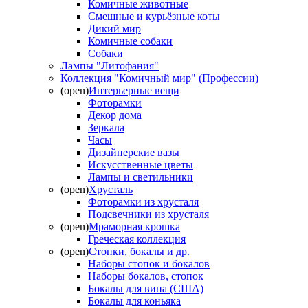
Комичные животные
Смешные и курьёзные коты
Дикий мир
Комичные собаки
Собаки
Лампы "Литофания"
Коллекция "Комичный мир" (Профессии)
(open)
Интерьерные вещи
Фоторамки
Декор дома
Зеркала
Часы
Дизайнерские вазы
Искусственные цветы
Лампы и светильники
(open)
Хрусталь
Фоторамки из хрусталя
Подсвечники из хрусталя
(open)
Мраморная крошка
Греческая коллекция
(open)
Стопки, бокалы и др.
Наборы стопок и бокалов
Наборы бокалов, стопок
Бокалы для вина (США)
Бокалы для коньяка