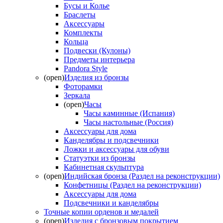
Бусы и Колье
Браслеты
Аксессуары
Комплекты
Кольца
Подвески (Кулоны)
Предметы интерьера
Pandora Style
(open)
Изделия из бронзы
Фоторамки
Зеркала
(open)
Часы
Часы каминные (Испания)
Часы настольные (Россия)
Аксессуары для дома
Канделябры и подсвечники
Ложки и аксессуары для обуви
Статуэтки из бронзы
Кабинетная скульптура
(open)
Индийская бронза (Раздел на реконструкции)
Конфетницы (Раздел на реконструкции)
Аксессуары для дома
Подсвечники и канделябры
Точные копии орденов и медалей
(open)
Изделия с бронзовым покрытием