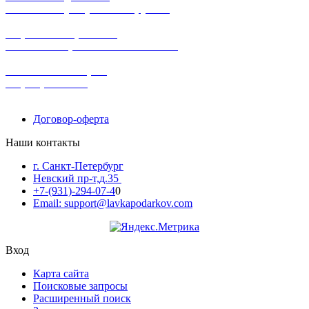
заказов на сумму от 3000 рублей
широкий ассортимент
в наличии в розничных магазинах
поможем с выбором
+7-(931)-294-07-4
0
Договор-оферта
Наши контакты
г. Санкт-Петербург
Невский пр-т,д.35
+7-(931)-294-07-4
0
Email: support@lavkapodarkov.com
Вход
Карта сайта
Поисковые запросы
Расширенный поиск