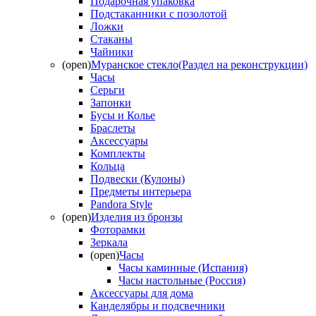
Подарочная упаковка
Подстаканники с позолотой
Ложки
Стаканы
Чайники
(open)
Муранское стекло(Раздел на реконструкции)
Часы
Серьги
Запонки
Бусы и Колье
Браслеты
Аксессуары
Комплекты
Кольца
Подвески (Кулоны)
Предметы интерьера
Pandora Style
(open)
Изделия из бронзы
Фоторамки
Зеркала
(open)
Часы
Часы каминные (Испания)
Часы настольные (Россия)
Аксессуары для дома
Канделябры и подсвечники