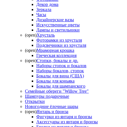
Декор дома
Зеркала
Часы
Дизайнерские вазы
Искусственные цветы
Лампы и светильники
(open)
Хрусталь
Фоторамки из хрусталя
Подсвечники из хрусталя
(open)
Мраморная крошка
Греческая коллекция
(open)
Стопки, бокалы и др.
Наборы стопок и бокалов
Наборы бокалов, стопок
Бокалы для вина (США)
Бокалы для коньяка
Бокалы для шампанского
Семейные обереги "Willow Tree"
Шампуры подарочные
Открытки
Новогодние ёлочные шары
(open)
Янтарь и бронза
Фигурки из янтаря и бронзы
Аксессуары из янтаря и бронзы
Брелки из янтаря и бронзы