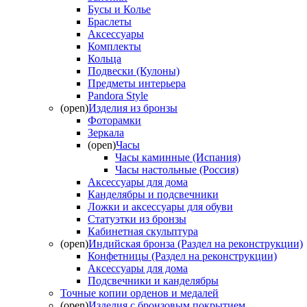
Бусы и Колье
Браслеты
Аксессуары
Комплекты
Кольца
Подвески (Кулоны)
Предметы интерьера
Pandora Style
(open)
Изделия из бронзы
Фоторамки
Зеркала
(open)
Часы
Часы каминные (Испания)
Часы настольные (Россия)
Аксессуары для дома
Канделябры и подсвечники
Ложки и аксессуары для обуви
Статуэтки из бронзы
Кабинетная скульптура
(open)
Индийская бронза (Раздел на реконструкции)
Конфетницы (Раздел на реконструкции)
Аксессуары для дома
Подсвечники и канделябры
Точные копии орденов и медалей
(open)
Изделия с бронзовым покрытием