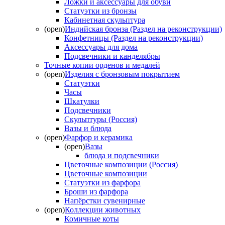
Ложки и аксессуары для обуви
Статуэтки из бронзы
Кабинетная скульптура
(open)
Индийская бронза (Раздел на реконструкции)
Конфетницы (Раздел на реконструкции)
Аксессуары для дома
Подсвечники и канделябры
Точные копии орденов и медалей
(open)
Изделия с бронзовым покрытием
Статуэтки
Часы
Шкатулки
Подсвечники
Скульптуры (Россия)
Вазы и блюда
(open)
Фарфор и керамика
(open)
Вазы
блюда и подсвечники
Цветочные композиции (Россия)
Цветочные композиции
Статуэтки из фарфора
Броши из фарфора
Напёрстки сувенирные
(open)
Коллекции животных
Комичные коты