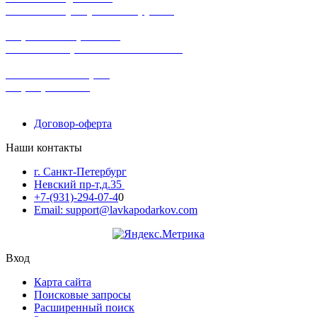
заказов на сумму от 3000 рублей
широкий ассортимент
в наличии в розничных магазинах
поможем с выбором
+7-(931)-294-07-4
0
Договор-оферта
Наши контакты
г. Санкт-Петербург
Невский пр-т,д.35
+7-(931)-294-07-4
0
Email: support@lavkapodarkov.com
Вход
Карта сайта
Поисковые запросы
Расширенный поиск