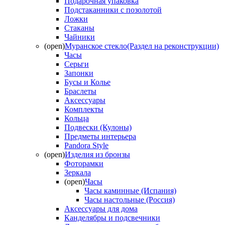
Подарочная упаковка
Подстаканники с позолотой
Ложки
Стаканы
Чайники
(open)
Муранское стекло(Раздел на реконструкции)
Часы
Серьги
Запонки
Бусы и Колье
Браслеты
Аксессуары
Комплекты
Кольца
Подвески (Кулоны)
Предметы интерьера
Pandora Style
(open)
Изделия из бронзы
Фоторамки
Зеркала
(open)
Часы
Часы каминные (Испания)
Часы настольные (Россия)
Аксессуары для дома
Канделябры и подсвечники