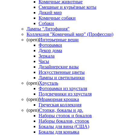
Комичные животные
Смешные и курьёзные коты
Дикий мир
Комичные собаки
Собаки
Лампы "Литофания"
Коллекция "Комичный мир" (Профессии)
(open)
Интерьерные вещи
Фоторамки
Декор дома
Зеркала
Часы
Дизайнерские вазы
Искусственные цветы
Лампы и светильники
(open)
Хрусталь
Фоторамки из хрусталя
Подсвечники из хрусталя
(open)
Мраморная крошка
Греческая коллекция
(open)
Стопки, бокалы и др.
Наборы стопок и бокалов
Наборы бокалов, стопок
Бокалы для вина (США)
Бокалы для коньяка