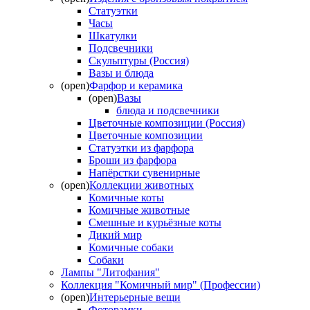
Статуэтки
Часы
Шкатулки
Подсвечники
Скульптуры (Россия)
Вазы и блюда
(open)
Фарфор и керамика
(open)
Вазы
блюда и подсвечники
Цветочные композиции (Россия)
Цветочные композиции
Статуэтки из фарфора
Броши из фарфора
Напёрстки сувенирные
(open)
Коллекции животных
Комичные коты
Комичные животные
Смешные и курьёзные коты
Дикий мир
Комичные собаки
Собаки
Лампы "Литофания"
Коллекция "Комичный мир" (Профессии)
(open)
Интерьерные вещи
Фоторамки