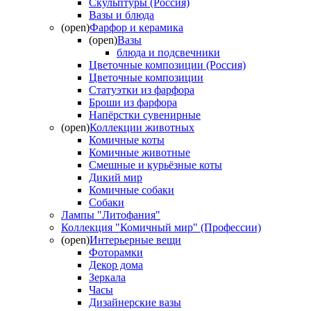
Скульптуры (Россия)
Вазы и блюда
(open)
Фарфор и керамика
(open)
Вазы
блюда и подсвечники
Цветочные композиции (Россия)
Цветочные композиции
Статуэтки из фарфора
Броши из фарфора
Напёрстки сувенирные
(open)
Коллекции животных
Комичные коты
Комичные животные
Смешные и курьёзные коты
Дикий мир
Комичные собаки
Собаки
Лампы "Литофания"
Коллекция "Комичный мир" (Профессии)
(open)
Интерьерные вещи
Фоторамки
Декор дома
Зеркала
Часы
Дизайнерские вазы