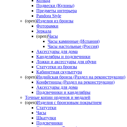
Кольца
Подвески (Кулоны)
Предметы интерьера
Pandora Style
(open)
Изделия из бронзы
Фоторамки
Зеркала
(open)
Часы
Часы каминные (Испания)
Часы настольные (Россия)
Аксессуары для дома
Канделябры и подсвечники
Ложки и аксессуары для обуви
Статуэтки из бронзы
Кабинетная скульптура
(open)
Индийская бронза (Раздел на реконструкции)
Конфетницы (Раздел на реконструкции)
Аксессуары для дома
Подсвечники и канделябры
Точные копии орденов и медалей
(open)
Изделия с бронзовым покрытием
Статуэтки
Часы
Шкатулки
Подсвечники