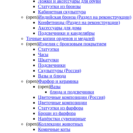
Ложки и аксессуары для обуви
Статуэтки из бронзы
Кабинетная скульптура
(open)
Индийская бронза (Раздел на реконструкции)
Конфетницы (Раздел на реконструкции)
Аксессуары для дома
Подсвечники и канделябры
Точные копии орденов и медалей
(open)
Изделия с бронзовым покрытием
Статуэтки
Часы
Шкатулки
Подсвечники
Скульптуры (Россия)
Вазы и блюда
(open)
Фарфор и керамика
(open)
Вазы
блюда и подсвечники
Цветочные композиции (Россия)
Цветочные композиции
Статуэтки из фарфора
Броши из фарфора
Напёрстки сувенирные
(open)
Коллекции животных
Комичные коты