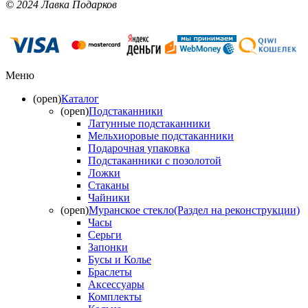
© 2024 Лавка Подарков
Меню
(open)
Каталог
(open)
Подстаканники
Латунные подстаканники
Мельхиоровые подстаканники
Подарочная упаковка
Подстаканники с позолотой
Ложки
Стаканы
Чайники
(open)
Муранское стекло(Раздел на реконструкции)
Часы
Серьги
Запонки
Бусы и Колье
Браслеты
Аксессуары
Комплекты