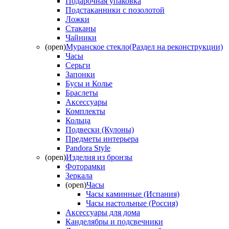
Подарочная упаковка
Подстаканники с позолотой
Ложки
Стаканы
Чайники
(open)
Муранское стекло(Раздел на реконструкции)
Часы
Серьги
Запонки
Бусы и Колье
Браслеты
Аксессуары
Комплекты
Кольца
Подвески (Кулоны)
Предметы интерьера
Pandora Style
(open)
Изделия из бронзы
Фоторамки
Зеркала
(open)
Часы
Часы каминные (Испания)
Часы настольные (Россия)
Аксессуары для дома
Канделябры и подсвечники