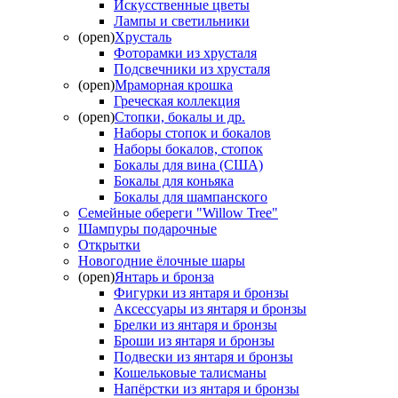
Искусственные цветы
Лампы и светильники
(open)
Хрусталь
Фоторамки из хрусталя
Подсвечники из хрусталя
(open)
Мраморная крошка
Греческая коллекция
(open)
Стопки, бокалы и др.
Наборы стопок и бокалов
Наборы бокалов, стопок
Бокалы для вина (США)
Бокалы для коньяка
Бокалы для шампанского
Семейные обереги "Willow Tree"
Шампуры подарочные
Открытки
Новогодние ёлочные шары
(open)
Янтарь и бронза
Фигурки из янтаря и бронзы
Аксессуары из янтаря и бронзы
Брелки из янтаря и бронзы
Броши из янтаря и бронзы
Подвески из янтаря и бронзы
Кошельковые талисманы
Напёрстки из янтаря и бронзы