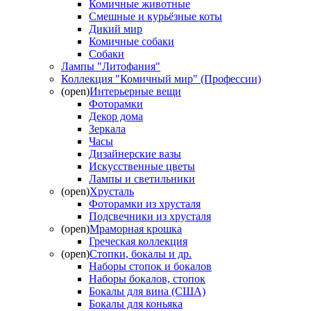
Комичные животные
Смешные и курьёзные коты
Дикий мир
Комичные собаки
Собаки
Лампы "Литофания"
Коллекция "Комичный мир" (Профессии)
(open)
Интерьерные вещи
Фоторамки
Декор дома
Зеркала
Часы
Дизайнерские вазы
Искусственные цветы
Лампы и светильники
(open)
Хрусталь
Фоторамки из хрусталя
Подсвечники из хрусталя
(open)
Мраморная крошка
Греческая коллекция
(open)
Стопки, бокалы и др.
Наборы стопок и бокалов
Наборы бокалов, стопок
Бокалы для вина (США)
Бокалы для коньяка