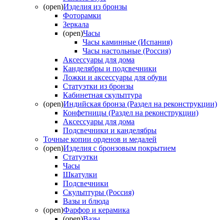
(open)
Изделия из бронзы
Фоторамки
Зеркала
(open)
Часы
Часы каминные (Испания)
Часы настольные (Россия)
Аксессуары для дома
Канделябры и подсвечники
Ложки и аксессуары для обуви
Статуэтки из бронзы
Кабинетная скульптура
(open)
Индийская бронза (Раздел на реконструкции)
Конфетницы (Раздел на реконструкции)
Аксессуары для дома
Подсвечники и канделябры
Точные копии орденов и медалей
(open)
Изделия с бронзовым покрытием
Статуэтки
Часы
Шкатулки
Подсвечники
Скульптуры (Россия)
Вазы и блюда
(open)
Фарфор и керамика
(open)
Вазы