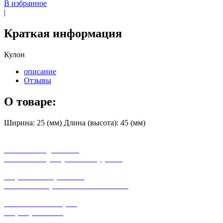
В избранное
|
Краткая информация
Кулон
описание
Отзывы
О товаре:
Ширина: 25 (мм) Длина (высота): 45 (мм)
бесплатная доставка
заказов на сумму от 3000 рублей
широкий ассортимент
в наличии в розничных магазинах
поможем с выбором
+7-(931)-294-07-4
0