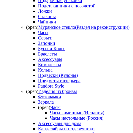
Подарочная упаковка
Подстаканники с позолотой
Ложки
Стаканы
Чайники
(open)
Муранское стекло(Раздел на реконструкции)
Часы
Серьги
Запонки
Бусы и Колье
Браслеты
Аксессуары
Комплекты
Кольца
Подвески (Кулоны)
Предметы интерьера
Pandora Style
(open)
Изделия из бронзы
Фоторамки
Зеркала
(open)
Часы
Часы каминные (Испания)
Часы настольные (Россия)
Аксессуары для дома
Канделябры и подсвечники