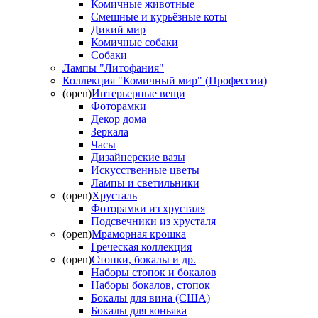
Комичные животные
Смешные и курьёзные коты
Дикий мир
Комичные собаки
Собаки
Лампы "Литофания"
Коллекция "Комичный мир" (Профессии)
(open)
Интерьерные вещи
Фоторамки
Декор дома
Зеркала
Часы
Дизайнерские вазы
Искусственные цветы
Лампы и светильники
(open)
Хрусталь
Фоторамки из хрусталя
Подсвечники из хрусталя
(open)
Мраморная крошка
Греческая коллекция
(open)
Стопки, бокалы и др.
Наборы стопок и бокалов
Наборы бокалов, стопок
Бокалы для вина (США)
Бокалы для коньяка