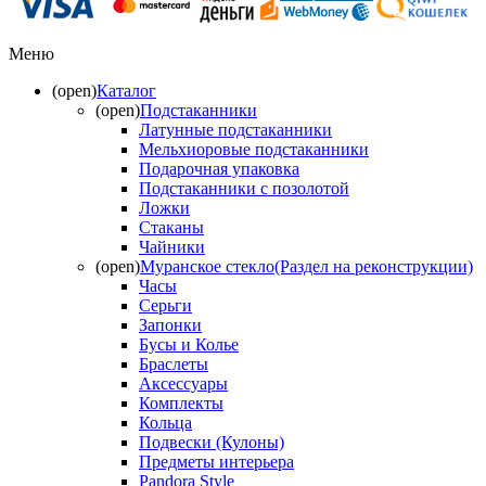
Меню
(open)
Каталог
(open)
Подстаканники
Латунные подстаканники
Мельхиоровые подстаканники
Подарочная упаковка
Подстаканники с позолотой
Ложки
Стаканы
Чайники
(open)
Муранское стекло(Раздел на реконструкции)
Часы
Серьги
Запонки
Бусы и Колье
Браслеты
Аксессуары
Комплекты
Кольца
Подвески (Кулоны)
Предметы интерьера
Pandora Style