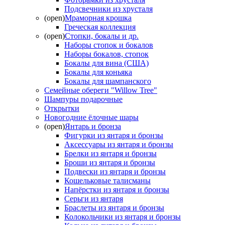
Подсвечники из хрусталя
(open)
Мраморная крошка
Греческая коллекция
(open)
Стопки, бокалы и др.
Наборы стопок и бокалов
Наборы бокалов, стопок
Бокалы для вина (США)
Бокалы для коньяка
Бокалы для шампанского
Семейные обереги "Willow Tree"
Шампуры подарочные
Открытки
Новогодние ёлочные шары
(open)
Янтарь и бронза
Фигурки из янтаря и бронзы
Аксессуары из янтаря и бронзы
Брелки из янтаря и бронзы
Броши из янтаря и бронзы
Подвески из янтаря и бронзы
Кошельковые талисманы
Напёрстки из янтаря и бронзы
Серьги из янтаря
Браслеты из янтаря и бронзы
Колокольчики из янтаря и бронзы