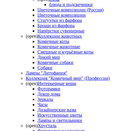
блюда и подсвечники
Цветочные композиции (Россия)
Цветочные композиции
Статуэтки из фарфора
Броши из фарфора
Напёрстки сувенирные
(open)
Коллекции животных
Комичные коты
Комичные животные
Смешные и курьёзные коты
Дикий мир
Комичные собаки
Собаки
Лампы "Литофания"
Коллекция "Комичный мир" (Профессии)
(open)
Интерьерные вещи
Фоторамки
Декор дома
Зеркала
Часы
Дизайнерские вазы
Искусственные цветы
Лампы и светильники
(open)
Хрусталь
Фоторамки из хрусталя