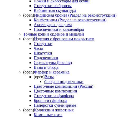
Ложки и аксессуары для обуви
Статуэтки из бронзы
Кабинетная скульптура
(open)
Индийская бронза (Раздел на реконструкции)
Конфетницы (Раздел на реконструкции)
Аксессуары для дома
Подсвечники и канделябры
Точные копии орденов и медалей
(open)
Изделия с бронзовым покрытием
Статуэтки
Часы
Шкатулки
Подсвечники
Скульптуры (Россия)
Вазы и блюда
(open)
Фарфор и керамика
(open)
Вазы
блюда и подсвечники
Цветочные композиции (Россия)
Цветочные композиции
Статуэтки из фарфора
Броши из фарфора
Напёрстки сувенирные
(open)
Коллекции животных
Комичные коты