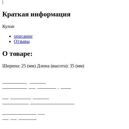
|
Краткая информация
Кулон
описание
Отзывы
О товаре:
Ширина: 25 (мм) Длина (высота): 35 (мм)
бесплатная доставка
заказов на сумму от 3000 рублей
широкий ассортимент
в наличии в розничных магазинах
поможем с выбором
+7-(931)-294-07-4
0