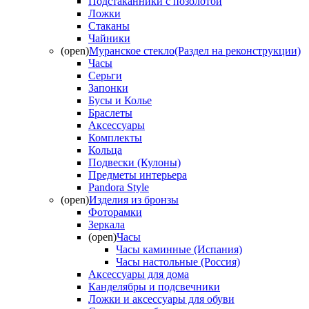
Подстаканники с позолотой
Ложки
Стаканы
Чайники
(open)
Муранское стекло(Раздел на реконструкции)
Часы
Серьги
Запонки
Бусы и Колье
Браслеты
Аксессуары
Комплекты
Кольца
Подвески (Кулоны)
Предметы интерьера
Pandora Style
(open)
Изделия из бронзы
Фоторамки
Зеркала
(open)
Часы
Часы каминные (Испания)
Часы настольные (Россия)
Аксессуары для дома
Канделябры и подсвечники
Ложки и аксессуары для обуви