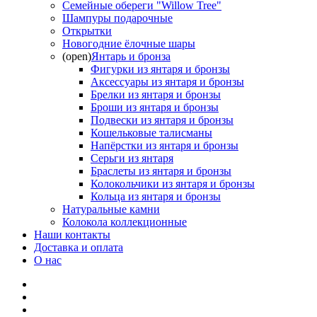
Семейные обереги "Willow Tree"
Шампуры подарочные
Открытки
Новогодние ёлочные шары
(open)
Янтарь и бронза
Фигурки из янтаря и бронзы
Аксессуары из янтаря и бронзы
Брелки из янтаря и бронзы
Броши из янтаря и бронзы
Подвески из янтаря и бронзы
Кошельковые талисманы
Напёрстки из янтаря и бронзы
Серьги из янтаря
Браслеты из янтаря и бронзы
Колокольчики из янтаря и бронзы
Кольца из янтаря и бронзы
Натуральные камни
Колокола коллекционные
Наши контакты
Доставка и оплата
О нас