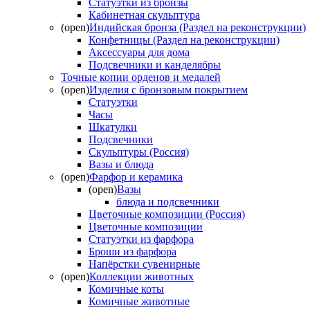
Статуэтки из бронзы
Кабинетная скульптура
(open)
Индийская бронза (Раздел на реконструкции)
Конфетницы (Раздел на реконструкции)
Аксессуары для дома
Подсвечники и канделябры
Точные копии орденов и медалей
(open)
Изделия с бронзовым покрытием
Статуэтки
Часы
Шкатулки
Подсвечники
Скульптуры (Россия)
Вазы и блюда
(open)
Фарфор и керамика
(open)
Вазы
блюда и подсвечники
Цветочные композиции (Россия)
Цветочные композиции
Статуэтки из фарфора
Броши из фарфора
Напёрстки сувенирные
(open)
Коллекции животных
Комичные коты
Комичные животные