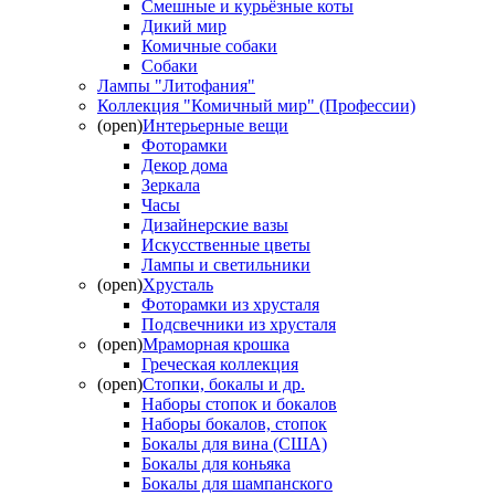
Смешные и курьёзные коты
Дикий мир
Комичные собаки
Собаки
Лампы "Литофания"
Коллекция "Комичный мир" (Профессии)
(open)
Интерьерные вещи
Фоторамки
Декор дома
Зеркала
Часы
Дизайнерские вазы
Искусственные цветы
Лампы и светильники
(open)
Хрусталь
Фоторамки из хрусталя
Подсвечники из хрусталя
(open)
Мраморная крошка
Греческая коллекция
(open)
Стопки, бокалы и др.
Наборы стопок и бокалов
Наборы бокалов, стопок
Бокалы для вина (США)
Бокалы для коньяка
Бокалы для шампанского