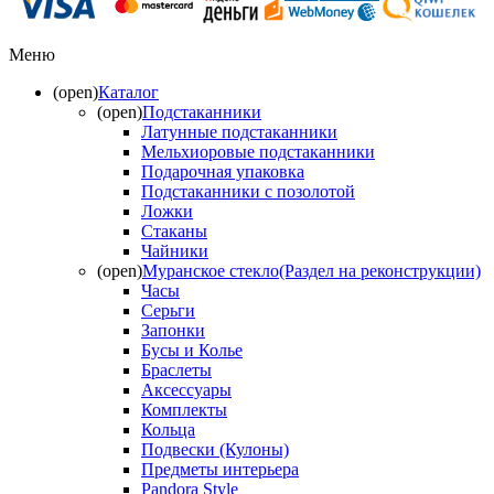
Меню
(open)
Каталог
(open)
Подстаканники
Латунные подстаканники
Мельхиоровые подстаканники
Подарочная упаковка
Подстаканники с позолотой
Ложки
Стаканы
Чайники
(open)
Муранское стекло(Раздел на реконструкции)
Часы
Серьги
Запонки
Бусы и Колье
Браслеты
Аксессуары
Комплекты
Кольца
Подвески (Кулоны)
Предметы интерьера
Pandora Style