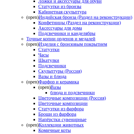
Ложки и аксессуары для обуви
Статуэтки из бронзы
Кабинетная скульптура
(open)
Индийская бронза (Раздел на реконструкции)
Конфетницы (Раздел на реконструкции)
Аксессуары для дома
Подсвечники и канделябры
Точные копии орденов и медалей
(open)
Изделия с бронзовым покрытием
Статуэтки
Часы
Шкатулки
Подсвечники
Скульптуры (Россия)
Вазы и блюда
(open)
Фарфор и керамика
(open)
Вазы
блюда и подсвечники
Цветочные композиции (Россия)
Цветочные композиции
Статуэтки из фарфора
Броши из фарфора
Напёрстки сувенирные
(open)
Коллекции животных
Комичные коты