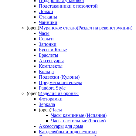
Подарочная упаковка
Подстаканники с позолотой
Ложки
Стаканы
Чайники
(open)
Муранское стекло(Раздел на реконструкции)
Часы
Серьги
Запонки
Бусы и Колье
Браслеты
Аксессуары
Комплекты
Кольца
Подвески (Кулоны)
Предметы интерьера
Pandora Style
(open)
Изделия из бронзы
Фоторамки
Зеркала
(open)
Часы
Часы каминные (Испания)
Часы настольные (Россия)
Аксессуары для дома
Канделябры и подсвечники