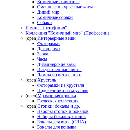
Комичные животные
Смешные и курьёзные коты
Дикий мир
Комичные собаки
Собаки
Лампы "Литофания"
Коллекция "Комичный мир" (Профессии)
(open)
Интерьерные вещи
Фоторамки
Декор дома
Зеркала
Часы
Дизайнерские вазы
Искусственные цветы
Лампы и светильники
(open)
Хрусталь
Фоторамки из хрусталя
Подсвечники из хрусталя
(open)
Мраморная крошка
Греческая коллекция
(open)
Стопки, бокалы и др.
Наборы стопок и бокалов
Наборы бокалов, стопок
Бокалы для вина (США)
Бокалы для коньяка