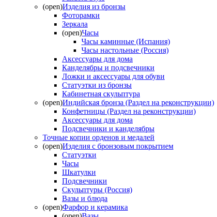
(open)
Изделия из бронзы
Фоторамки
Зеркала
(open)
Часы
Часы каминные (Испания)
Часы настольные (Россия)
Аксессуары для дома
Канделябры и подсвечники
Ложки и аксессуары для обуви
Статуэтки из бронзы
Кабинетная скульптура
(open)
Индийская бронза (Раздел на реконструкции)
Конфетницы (Раздел на реконструкции)
Аксессуары для дома
Подсвечники и канделябры
Точные копии орденов и медалей
(open)
Изделия с бронзовым покрытием
Статуэтки
Часы
Шкатулки
Подсвечники
Скульптуры (Россия)
Вазы и блюда
(open)
Фарфор и керамика
(open)
Вазы