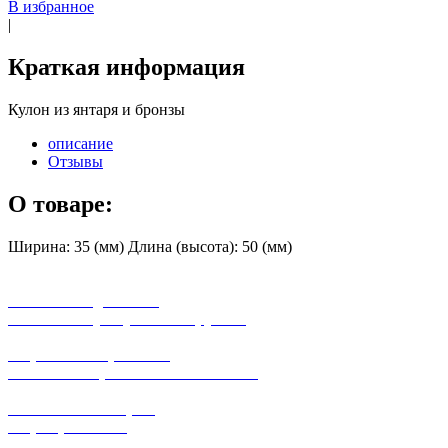
В избранное
|
Краткая информация
Кулон из янтаря и бронзы
описание
Отзывы
О товаре:
Ширина: 35 (мм) Длина (высота): 50 (мм)
бесплатная доставка
заказов на сумму от 3000 рублей
широкий ассортимент
в наличии в розничных магазинах
поможем с выбором
+7-(931)-294-07-4
0