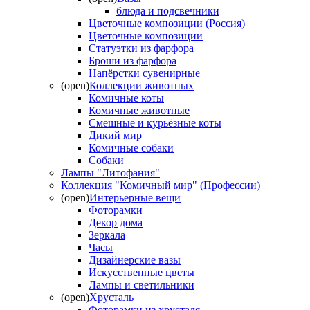
блюда и подсвечники
Цветочные композиции (Россия)
Цветочные композиции
Статуэтки из фарфора
Броши из фарфора
Напёрстки сувенирные
(open)
Коллекции животных
Комичные коты
Комичные животные
Смешные и курьёзные коты
Дикий мир
Комичные собаки
Собаки
Лампы "Литофания"
Коллекция "Комичный мир" (Профессии)
(open)
Интерьерные вещи
Фоторамки
Декор дома
Зеркала
Часы
Дизайнерские вазы
Искусственные цветы
Лампы и светильники
(open)
Хрусталь
Фоторамки из хрусталя