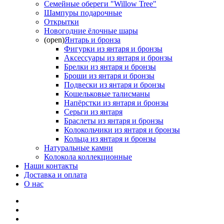
Семейные обереги "Willow Tree"
Шампуры подарочные
Открытки
Новогодние ёлочные шары
(open)
Янтарь и бронза
Фигурки из янтаря и бронзы
Аксессуары из янтаря и бронзы
Брелки из янтаря и бронзы
Броши из янтаря и бронзы
Подвески из янтаря и бронзы
Кошельковые талисманы
Напёрстки из янтаря и бронзы
Серьги из янтаря
Браслеты из янтаря и бронзы
Колокольчики из янтаря и бронзы
Кольца из янтаря и бронзы
Натуральные камни
Колокола коллекционные
Наши контакты
Доставка и оплата
О нас