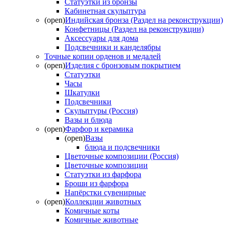
Статуэтки из бронзы
Кабинетная скульптура
(open)
Индийская бронза (Раздел на реконструкции)
Конфетницы (Раздел на реконструкции)
Аксессуары для дома
Подсвечники и канделябры
Точные копии орденов и медалей
(open)
Изделия с бронзовым покрытием
Статуэтки
Часы
Шкатулки
Подсвечники
Скульптуры (Россия)
Вазы и блюда
(open)
Фарфор и керамика
(open)
Вазы
блюда и подсвечники
Цветочные композиции (Россия)
Цветочные композиции
Статуэтки из фарфора
Броши из фарфора
Напёрстки сувенирные
(open)
Коллекции животных
Комичные коты
Комичные животные