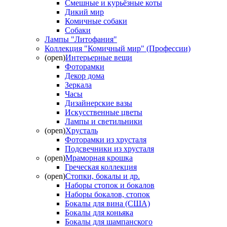
Смешные и курьёзные коты
Дикий мир
Комичные собаки
Собаки
Лампы "Литофания"
Коллекция "Комичный мир" (Профессии)
(open)
Интерьерные вещи
Фоторамки
Декор дома
Зеркала
Часы
Дизайнерские вазы
Искусственные цветы
Лампы и светильники
(open)
Хрусталь
Фоторамки из хрусталя
Подсвечники из хрусталя
(open)
Мраморная крошка
Греческая коллекция
(open)
Стопки, бокалы и др.
Наборы стопок и бокалов
Наборы бокалов, стопок
Бокалы для вина (США)
Бокалы для коньяка
Бокалы для шампанского