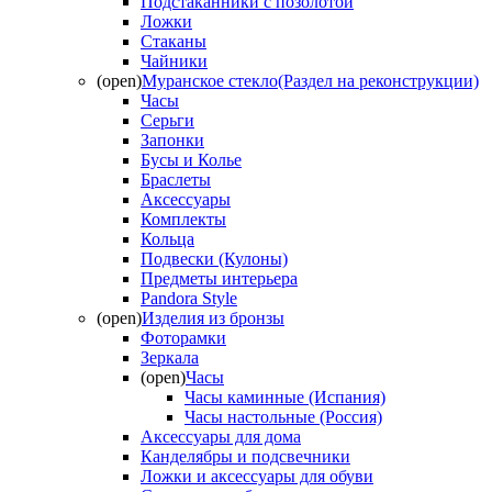
Подстаканники с позолотой
Ложки
Стаканы
Чайники
(open)
Муранское стекло(Раздел на реконструкции)
Часы
Серьги
Запонки
Бусы и Колье
Браслеты
Аксессуары
Комплекты
Кольца
Подвески (Кулоны)
Предметы интерьера
Pandora Style
(open)
Изделия из бронзы
Фоторамки
Зеркала
(open)
Часы
Часы каминные (Испания)
Часы настольные (Россия)
Аксессуары для дома
Канделябры и подсвечники
Ложки и аксессуары для обуви