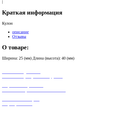
|
Краткая информация
Кулон
описание
Отзывы
О товаре:
Ширина: 25 (мм) Длина (высота): 40 (мм)
бесплатная доставка
заказов на сумму от 3000 рублей
широкий ассортимент
в наличии в розничных магазинах
поможем с выбором
+7-(931)-294-07-4
0