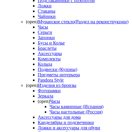
Подстаканники с позолотой
Ложки
Стаканы
Чайники
(open)
Муранское стекло(Раздел на реконструкции)
Часы
Серьги
Запонки
Бусы и Колье
Браслеты
Аксессуары
Комплекты
Кольца
Подвески (Кулоны)
Предметы интерьера
Pandora Style
(open)
Изделия из бронзы
Фоторамки
Зеркала
(open)
Часы
Часы каминные (Испания)
Часы настольные (Россия)
Аксессуары для дома
Канделябры и подсвечники
Ложки и аксессуары для обуви