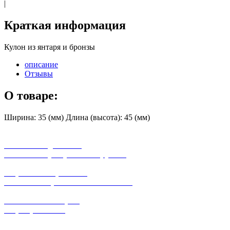
|
Краткая информация
Кулон из янтаря и бронзы
описание
Отзывы
О товаре:
Ширина: 35 (мм) Длина (высота): 45 (мм)
бесплатная доставка
заказов на сумму от 3000 рублей
широкий ассортимент
в наличии в розничных магазинах
поможем с выбором
+7-(931)-294-07-4
0