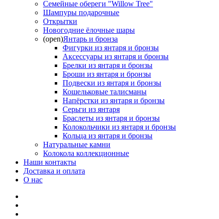
Семейные обереги "Willow Tree"
Шампуры подарочные
Открытки
Новогодние ёлочные шары
(open)
Янтарь и бронза
Фигурки из янтаря и бронзы
Аксессуары из янтаря и бронзы
Брелки из янтаря и бронзы
Броши из янтаря и бронзы
Подвески из янтаря и бронзы
Кошельковые талисманы
Напёрстки из янтаря и бронзы
Серьги из янтаря
Браслеты из янтаря и бронзы
Колокольчики из янтаря и бронзы
Кольца из янтаря и бронзы
Натуральные камни
Колокола коллекционные
Наши контакты
Доставка и оплата
О нас