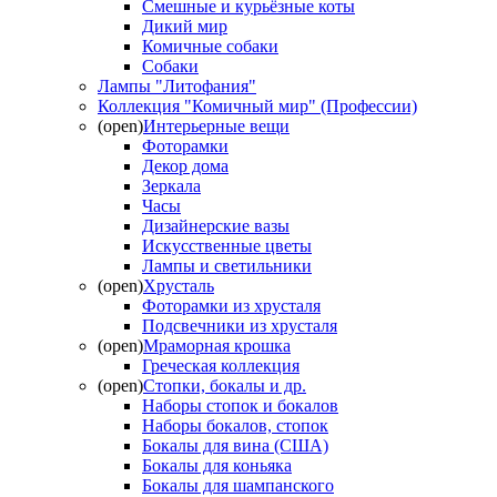
Смешные и курьёзные коты
Дикий мир
Комичные собаки
Собаки
Лампы "Литофания"
Коллекция "Комичный мир" (Профессии)
(open)
Интерьерные вещи
Фоторамки
Декор дома
Зеркала
Часы
Дизайнерские вазы
Искусственные цветы
Лампы и светильники
(open)
Хрусталь
Фоторамки из хрусталя
Подсвечники из хрусталя
(open)
Мраморная крошка
Греческая коллекция
(open)
Стопки, бокалы и др.
Наборы стопок и бокалов
Наборы бокалов, стопок
Бокалы для вина (США)
Бокалы для коньяка
Бокалы для шампанского