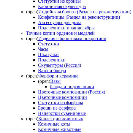
Статуэтки из бронзы
Кабинетная скульптура
(open)
Индийская бронза (Раздел на реконструкции)
Конфетницы (Раздел на реконструкции)
Аксессуары для дома
Подсвечники и канделябры
Точные копии орденов и медалей
(open)
Изделия с бронзовым покрытием
Статуэтки
Часы
Шкатулки
Подсвечники
Скульптуры (Россия)
Вазы и блюда
(open)
Фарфор и керамика
(open)
Вазы
блюда и подсвечники
Цветочные композиции (Россия)
Цветочные композиции
Статуэтки из фарфора
Броши из фарфора
Напёрстки сувенирные
(open)
Коллекции животных
Комичные коты
Комичные животные