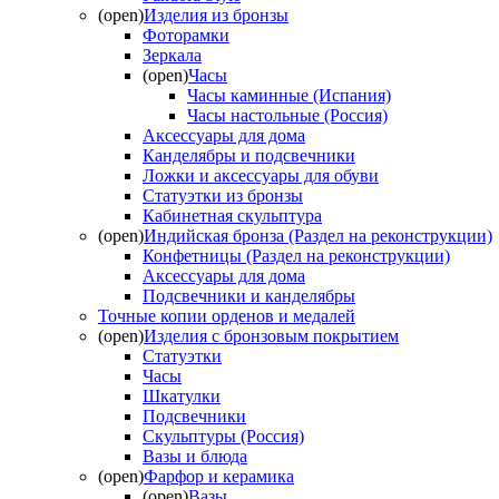
(open)
Изделия из бронзы
Фоторамки
Зеркала
(open)
Часы
Часы каминные (Испания)
Часы настольные (Россия)
Аксессуары для дома
Канделябры и подсвечники
Ложки и аксессуары для обуви
Статуэтки из бронзы
Кабинетная скульптура
(open)
Индийская бронза (Раздел на реконструкции)
Конфетницы (Раздел на реконструкции)
Аксессуары для дома
Подсвечники и канделябры
Точные копии орденов и медалей
(open)
Изделия с бронзовым покрытием
Статуэтки
Часы
Шкатулки
Подсвечники
Скульптуры (Россия)
Вазы и блюда
(open)
Фарфор и керамика
(open)
Вазы