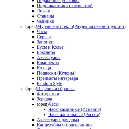
Подарочная упаковка
Подстаканники с позолотой
Ложки
Стаканы
Чайники
(open)
Муранское стекло(Раздел на реконструкции)
Часы
Серьги
Запонки
Бусы и Колье
Браслеты
Аксессуары
Комплекты
Кольца
Подвески (Кулоны)
Предметы интерьера
Pandora Style
(open)
Изделия из бронзы
Фоторамки
Зеркала
(open)
Часы
Часы каминные (Испания)
Часы настольные (Россия)
Аксессуары для дома
Канделябры и подсвечники