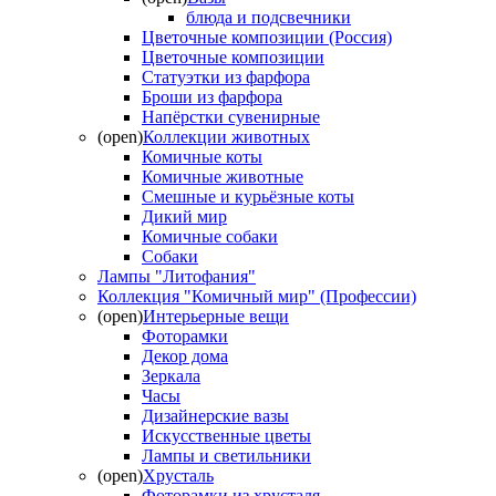
блюда и подсвечники
Цветочные композиции (Россия)
Цветочные композиции
Статуэтки из фарфора
Броши из фарфора
Напёрстки сувенирные
(open)
Коллекции животных
Комичные коты
Комичные животные
Смешные и курьёзные коты
Дикий мир
Комичные собаки
Собаки
Лампы "Литофания"
Коллекция "Комичный мир" (Профессии)
(open)
Интерьерные вещи
Фоторамки
Декор дома
Зеркала
Часы
Дизайнерские вазы
Искусственные цветы
Лампы и светильники
(open)
Хрусталь
Фоторамки из хрусталя