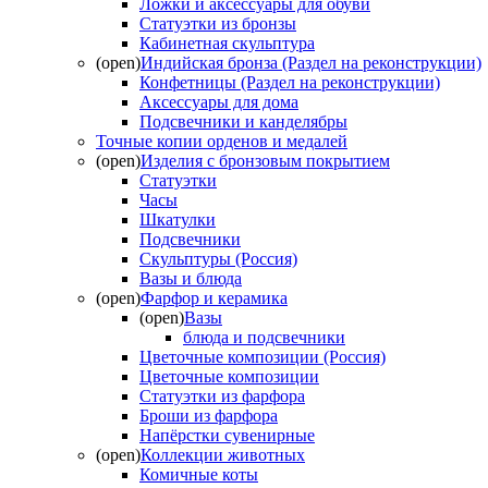
Ложки и аксессуары для обуви
Статуэтки из бронзы
Кабинетная скульптура
(open)
Индийская бронза (Раздел на реконструкции)
Конфетницы (Раздел на реконструкции)
Аксессуары для дома
Подсвечники и канделябры
Точные копии орденов и медалей
(open)
Изделия с бронзовым покрытием
Статуэтки
Часы
Шкатулки
Подсвечники
Скульптуры (Россия)
Вазы и блюда
(open)
Фарфор и керамика
(open)
Вазы
блюда и подсвечники
Цветочные композиции (Россия)
Цветочные композиции
Статуэтки из фарфора
Броши из фарфора
Напёрстки сувенирные
(open)
Коллекции животных
Комичные коты