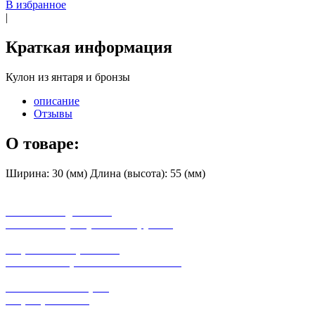
В избранное
|
Краткая информация
Кулон из янтаря и бронзы
описание
Отзывы
О товаре:
Ширина: 30 (мм) Длина (высота): 55 (мм)
бесплатная доставка
заказов на сумму от 3000 рублей
широкий ассортимент
в наличии в розничных магазинах
поможем с выбором
+7-(931)-294-07-4
0