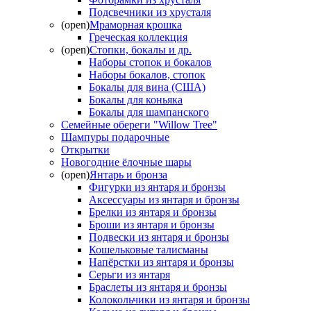
Подсвечники из хрусталя
(open)
Мраморная крошка
Греческая коллекция
(open)
Стопки, бокалы и др.
Наборы стопок и бокалов
Наборы бокалов, стопок
Бокалы для вина (США)
Бокалы для коньяка
Бокалы для шампанского
Семейные обереги "Willow Tree"
Шампуры подарочные
Открытки
Новогодние ёлочные шары
(open)
Янтарь и бронза
Фигурки из янтаря и бронзы
Аксессуары из янтаря и бронзы
Брелки из янтаря и бронзы
Броши из янтаря и бронзы
Подвески из янтаря и бронзы
Кошельковые талисманы
Напёрстки из янтаря и бронзы
Серьги из янтаря
Браслеты из янтаря и бронзы
Колокольчики из янтаря и бронзы