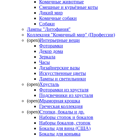
Комичные животные
Смешные и курьёзные коты
Дикий мир
Комичные собаки
Собаки
Лампы "Литофания"
Коллекция "Комичный мир" (Профессии)
(open)
Интерьерные вещи
Фоторамки
Декор дома
Зеркала
Часы
Дизайнерские вазы
Искусственные цветы
Лампы и светильники
(open)
Хрусталь
Фоторамки из хрусталя
Подсвечники из хрусталя
(open)
Мраморная крошка
Греческая коллекция
(open)
Стопки, бокалы и др.
Наборы стопок и бокалов
Наборы бокалов, стопок
Бокалы для вина (США)
Бокалы для коньяка