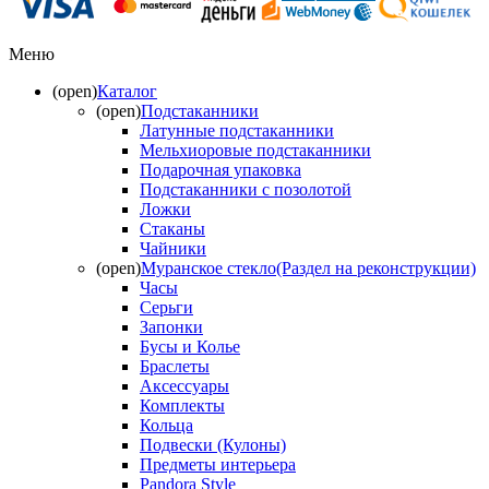
Меню
(open)
Каталог
(open)
Подстаканники
Латунные подстаканники
Мельхиоровые подстаканники
Подарочная упаковка
Подстаканники с позолотой
Ложки
Стаканы
Чайники
(open)
Муранское стекло(Раздел на реконструкции)
Часы
Серьги
Запонки
Бусы и Колье
Браслеты
Аксессуары
Комплекты
Кольца
Подвески (Кулоны)
Предметы интерьера
Pandora Style