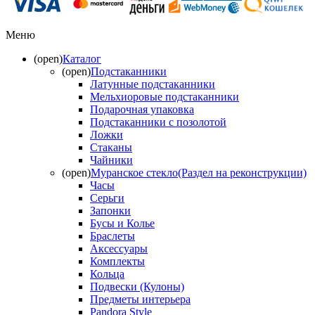
Меню
(open)
Каталог
(open)
Подстаканники
Латунные подстаканники
Мельхиоровые подстаканники
Подарочная упаковка
Подстаканники с позолотой
Ложки
Стаканы
Чайники
(open)
Муранское стекло(Раздел на реконструкции)
Часы
Серьги
Запонки
Бусы и Колье
Браслеты
Аксессуары
Комплекты
Кольца
Подвески (Кулоны)
Предметы интерьера
Pandora Style