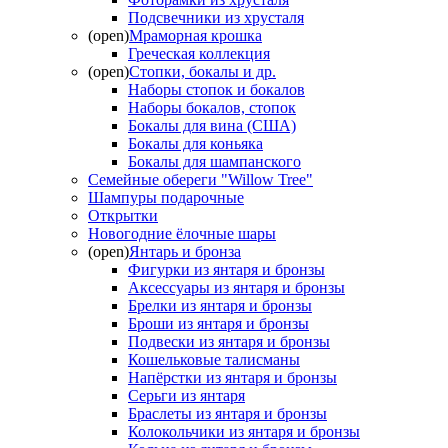
Подсвечники из хрусталя
(open)
Мраморная крошка
Греческая коллекция
(open)
Стопки, бокалы и др.
Наборы стопок и бокалов
Наборы бокалов, стопок
Бокалы для вина (США)
Бокалы для коньяка
Бокалы для шампанского
Семейные обереги "Willow Tree"
Шампуры подарочные
Открытки
Новогодние ёлочные шары
(open)
Янтарь и бронза
Фигурки из янтаря и бронзы
Аксессуары из янтаря и бронзы
Брелки из янтаря и бронзы
Броши из янтаря и бронзы
Подвески из янтаря и бронзы
Кошельковые талисманы
Напёрстки из янтаря и бронзы
Серьги из янтаря
Браслеты из янтаря и бронзы
Колокольчики из янтаря и бронзы