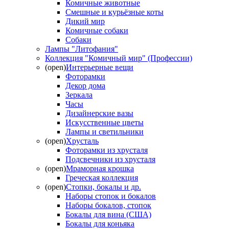
Комичные животные
Смешные и курьёзные коты
Дикий мир
Комичные собаки
Собаки
Лампы "Литофания"
Коллекция "Комичный мир" (Профессии)
(open)
Интерьерные вещи
Фоторамки
Декор дома
Зеркала
Часы
Дизайнерские вазы
Искусственные цветы
Лампы и светильники
(open)
Хрусталь
Фоторамки из хрусталя
Подсвечники из хрусталя
(open)
Мраморная крошка
Греческая коллекция
(open)
Стопки, бокалы и др.
Наборы стопок и бокалов
Наборы бокалов, стопок
Бокалы для вина (США)
Бокалы для коньяка