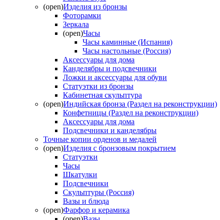
(open)
Изделия из бронзы
Фоторамки
Зеркала
(open)
Часы
Часы каминные (Испания)
Часы настольные (Россия)
Аксессуары для дома
Канделябры и подсвечники
Ложки и аксессуары для обуви
Статуэтки из бронзы
Кабинетная скульптура
(open)
Индийская бронза (Раздел на реконструкции)
Конфетницы (Раздел на реконструкции)
Аксессуары для дома
Подсвечники и канделябры
Точные копии орденов и медалей
(open)
Изделия с бронзовым покрытием
Статуэтки
Часы
Шкатулки
Подсвечники
Скульптуры (Россия)
Вазы и блюда
(open)
Фарфор и керамика
(open)
Вазы