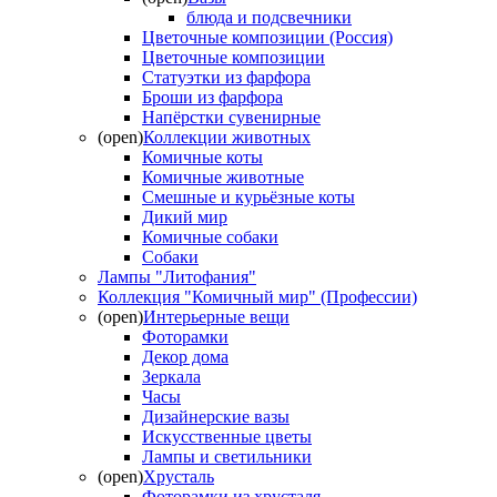
блюда и подсвечники
Цветочные композиции (Россия)
Цветочные композиции
Статуэтки из фарфора
Броши из фарфора
Напёрстки сувенирные
(open)
Коллекции животных
Комичные коты
Комичные животные
Смешные и курьёзные коты
Дикий мир
Комичные собаки
Собаки
Лампы "Литофания"
Коллекция "Комичный мир" (Профессии)
(open)
Интерьерные вещи
Фоторамки
Декор дома
Зеркала
Часы
Дизайнерские вазы
Искусственные цветы
Лампы и светильники
(open)
Хрусталь
Фоторамки из хрусталя