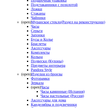
Подарочная упаковка
Подстаканники с позолотой
Ложки
Стаканы
Чайники
(open)
Муранское стекло(Раздел на реконструкции)
Часы
Серьги
Запонки
Бусы и Колье
Браслеты
Аксессуары
Комплекты
Кольца
Подвески (Кулоны)
Предметы интерьера
Pandora Style
(open)
Изделия из бронзы
Фоторамки
Зеркала
(open)
Часы
Часы каминные (Испания)
Часы настольные (Россия)
Аксессуары для дома
Канделябры и подсвечники