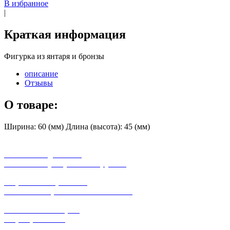
В избранное
|
Краткая информация
Фигурка из янтаря и бронзы
описание
Отзывы
О товаре:
Ширина: 60 (мм) Длина (высота): 45 (мм)
бесплатная доставка
заказов на сумму от 3000 рублей
широкий ассортимент
в наличии в розничных магазинах
поможем с выбором
+7-(931)-294-07-4
0