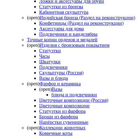
Ложки и аксессуары для обуви
Статуэтки из бронзы
Кабинетная скульптура
(open)
Индийская бронза (Раздел на реконструкции)
Конфетницы (Раздел на реконструкции)
Аксессуары для дома
Подсвечники и канделябры
Точные копии орденов и медалей
(open)
Изделия с бронзовым покрытием
Статуэтки
Часы
Шкатулки
Подсвечники
Скульптуры (Россия)
Вазы и блюда
(open)
Фарфор и керамика
(open)
Вазы
блюда и подсвечники
Цветочные композиции (Россия)
Цветочные композиции
Статуэтки из фарфора
Броши из фарфора
Напёрстки сувенирные
(open)
Коллекции животных
Комичные коты