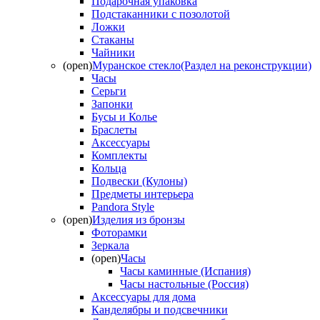
Подарочная упаковка
Подстаканники с позолотой
Ложки
Стаканы
Чайники
(open)
Муранское стекло(Раздел на реконструкции)
Часы
Серьги
Запонки
Бусы и Колье
Браслеты
Аксессуары
Комплекты
Кольца
Подвески (Кулоны)
Предметы интерьера
Pandora Style
(open)
Изделия из бронзы
Фоторамки
Зеркала
(open)
Часы
Часы каминные (Испания)
Часы настольные (Россия)
Аксессуары для дома
Канделябры и подсвечники