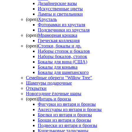
Дизайнерские вазы
Искусственные цветы
Лампы и светильники
(open)
Хрусталь
Фоторамки из хрусталя
Подсвечники из хрусталя
(open)
Мраморная крошка
Греческая коллекция
(open)
Стопки, бокалы и др.
Наборы стопок и бокалов
Наборы бокалов, стопок
Бокалы для вина (США)
Бокалы для коньяка
Бокалы для шампанского
Семейные обереги "Willow Tree"
Шампуры подарочные
Открытки
Новогодние ёлочные шары
(open)
Янтарь и бронза
Фигурки из янтаря и бронзы
Аксессуары из янтаря и бронзы
Брелки из янтаря и бронзы
Броши из янтаря и бронзы
Подвески из янтаря и бронзы
Кошельковые талисманы