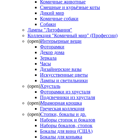
Комичные животные
Смешные и курьёзные коты
Дикий мир
Комичные собаки
Собаки
Лампы "Литофания"
Коллекция "Комичный мир" (Профессии)
(open)
Интерьерные вещи
Фоторамки
Декор дома
Зеркала
Часы
Дизайнерские вазы
Искусственные цветы
Лампы и светильники
(open)
Хрусталь
Фоторамки из хрусталя
Подсвечники из хрусталя
(open)
Мраморная крошка
Греческая коллекция
(open)
Стопки, бокалы и др.
Наборы стопок и бокалов
Наборы бокалов, стопок
Бокалы для вина (США)
Бокалы для коньяка