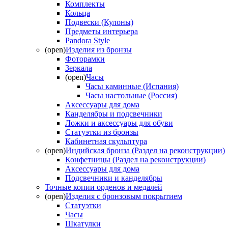
Комплекты
Кольца
Подвески (Кулоны)
Предметы интерьера
Pandora Style
(open)
Изделия из бронзы
Фоторамки
Зеркала
(open)
Часы
Часы каминные (Испания)
Часы настольные (Россия)
Аксессуары для дома
Канделябры и подсвечники
Ложки и аксессуары для обуви
Статуэтки из бронзы
Кабинетная скульптура
(open)
Индийская бронза (Раздел на реконструкции)
Конфетницы (Раздел на реконструкции)
Аксессуары для дома
Подсвечники и канделябры
Точные копии орденов и медалей
(open)
Изделия с бронзовым покрытием
Статуэтки
Часы
Шкатулки