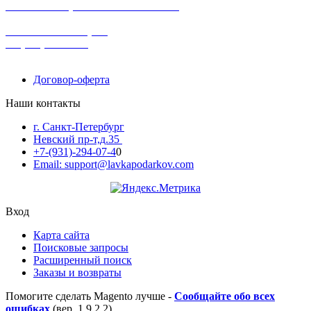
в наличии в розничных магазинах
поможем с выбором
+7-(931)-294-07-4
0
Договор-оферта
Наши контакты
г. Санкт-Петербург
Невский пр-т,д.35
+7-(931)-294-07-4
0
Email: support@lavkapodarkov.com
Вход
Карта сайта
Поисковые запросы
Расширенный поиск
Заказы и возвраты
Помогите сделать Magento лучше -
Сообщайте обо всех
ошибках
(вер. 1.9.2.2)