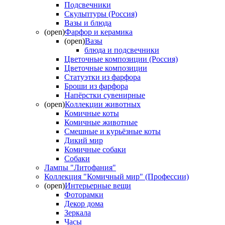
Подсвечники
Скульптуры (Россия)
Вазы и блюда
(open)
Фарфор и керамика
(open)
Вазы
блюда и подсвечники
Цветочные композиции (Россия)
Цветочные композиции
Статуэтки из фарфора
Броши из фарфора
Напёрстки сувенирные
(open)
Коллекции животных
Комичные коты
Комичные животные
Смешные и курьёзные коты
Дикий мир
Комичные собаки
Собаки
Лампы "Литофания"
Коллекция "Комичный мир" (Профессии)
(open)
Интерьерные вещи
Фоторамки
Декор дома
Зеркала
Часы