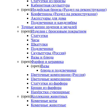
Статуэтки из бронзы
Кабинетная скульптура
(open)
Индийская бронза (Раздел на реконструкции)
Конфетницы (Раздел на реконструкции)
Аксессуары для дома
Подсвечники и канделябры
Точные копии орденов и медалей
(open)
Изделия с бронзовым покрытием
Статуэтки
Часы
Шкатулки
Подсвечники
Скульптуры (Россия)
Вазы и блюда
(open)
Фарфор и керамика
(open)
Вазы
блюда и подсвечники
Цветочные композиции (Россия)
Цветочные композиции
Статуэтки из фарфора
Броши из фарфора
Напёрстки сувенирные
(open)
Коллекции животных
Комичные коты
Комичные животные