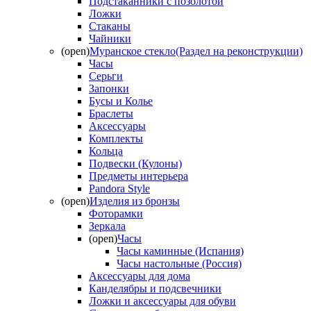
Подстаканники с позолотой
Ложки
Стаканы
Чайники
(open)
Муранское стекло(Раздел на реконструкции)
Часы
Серьги
Запонки
Бусы и Колье
Браслеты
Аксессуары
Комплекты
Кольца
Подвески (Кулоны)
Предметы интерьера
Pandora Style
(open)
Изделия из бронзы
Фоторамки
Зеркала
(open)
Часы
Часы каминные (Испания)
Часы настольные (Россия)
Аксессуары для дома
Канделябры и подсвечники
Ложки и аксессуары для обуви