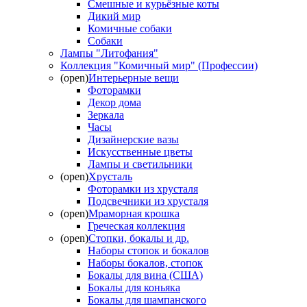
Смешные и курьёзные коты
Дикий мир
Комичные собаки
Собаки
Лампы "Литофания"
Коллекция "Комичный мир" (Профессии)
(open)
Интерьерные вещи
Фоторамки
Декор дома
Зеркала
Часы
Дизайнерские вазы
Искусственные цветы
Лампы и светильники
(open)
Хрусталь
Фоторамки из хрусталя
Подсвечники из хрусталя
(open)
Мраморная крошка
Греческая коллекция
(open)
Стопки, бокалы и др.
Наборы стопок и бокалов
Наборы бокалов, стопок
Бокалы для вина (США)
Бокалы для коньяка
Бокалы для шампанского