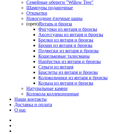
Семейные обереги "Willow Tree"
Шампуры подарочные
Открытки
Новогодние ёлочные шары
(open)
Янтарь и бронза
Фигурки из янтаря и бронзы
Аксессуары из янтаря и бронзы
Брелки из янтаря и бронзы
Броши из янтаря и бронзы
Подвески из янтаря и бронзы
Кошельковые талисманы
Напёрстки из янтаря и бронзы
Серьги из янтаря
Браслеты из янтаря и бронзы
Колокольчики из янтаря и бронзы
Кольца из янтаря и бронзы
Натуральные камни
Колокола коллекционные
Наши контакты
Доставка и оплата
О нас