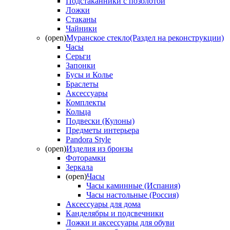
Подстаканники с позолотой
Ложки
Стаканы
Чайники
(open)
Муранское стекло(Раздел на реконструкции)
Часы
Серьги
Запонки
Бусы и Колье
Браслеты
Аксессуары
Комплекты
Кольца
Подвески (Кулоны)
Предметы интерьера
Pandora Style
(open)
Изделия из бронзы
Фоторамки
Зеркала
(open)
Часы
Часы каминные (Испания)
Часы настольные (Россия)
Аксессуары для дома
Канделябры и подсвечники
Ложки и аксессуары для обуви