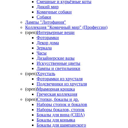
Смешные и курьёзные коты
Дикий мир
Комичные собаки
Собаки
Лампы "Литофания"
Коллекция "Комичный мир" (Профессии)
(open)
Интерьерные вещи
Фоторамки
Декор дома
Зеркала
Часы
Дизайнерские вазы
Искусственные цветы
Лампы и светильники
(open)
Хрусталь
Фоторамки из хрусталя
Подсвечники из хрусталя
(open)
Мраморная крошка
Греческая коллекция
(open)
Стопки, бокалы и др.
Наборы стопок и бокалов
Наборы бокалов, стопок
Бокалы для вина (США)
Бокалы для коньяка
Бокалы для шампанского