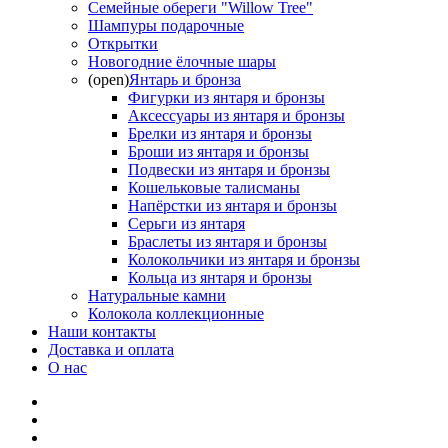
Семейные обереги "Willow Tree"
Шампуры подарочные
Открытки
Новогодние ёлочные шары
(open)
Янтарь и бронза
Фигурки из янтаря и бронзы
Аксессуары из янтаря и бронзы
Брелки из янтаря и бронзы
Броши из янтаря и бронзы
Подвески из янтаря и бронзы
Кошельковые талисманы
Напёрстки из янтаря и бронзы
Серьги из янтаря
Браслеты из янтаря и бронзы
Колокольчики из янтаря и бронзы
Кольца из янтаря и бронзы
Натуральные камни
Колокола коллекционные
Наши контакты
Доставка и оплата
О нас