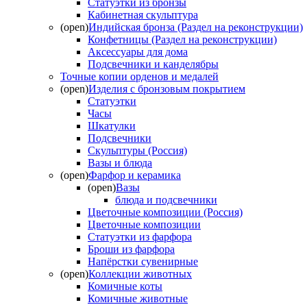
Статуэтки из бронзы
Кабинетная скульптура
(open)
Индийская бронза (Раздел на реконструкции)
Конфетницы (Раздел на реконструкции)
Аксессуары для дома
Подсвечники и канделябры
Точные копии орденов и медалей
(open)
Изделия с бронзовым покрытием
Статуэтки
Часы
Шкатулки
Подсвечники
Скульптуры (Россия)
Вазы и блюда
(open)
Фарфор и керамика
(open)
Вазы
блюда и подсвечники
Цветочные композиции (Россия)
Цветочные композиции
Статуэтки из фарфора
Броши из фарфора
Напёрстки сувенирные
(open)
Коллекции животных
Комичные коты
Комичные животные