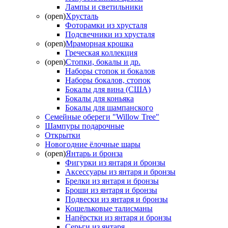
Лампы и светильники
(open)
Хрусталь
Фоторамки из хрусталя
Подсвечники из хрусталя
(open)
Мраморная крошка
Греческая коллекция
(open)
Стопки, бокалы и др.
Наборы стопок и бокалов
Наборы бокалов, стопок
Бокалы для вина (США)
Бокалы для коньяка
Бокалы для шампанского
Семейные обереги "Willow Tree"
Шампуры подарочные
Открытки
Новогодние ёлочные шары
(open)
Янтарь и бронза
Фигурки из янтаря и бронзы
Аксессуары из янтаря и бронзы
Брелки из янтаря и бронзы
Броши из янтаря и бронзы
Подвески из янтаря и бронзы
Кошельковые талисманы
Напёрстки из янтаря и бронзы
Серьги из янтаря