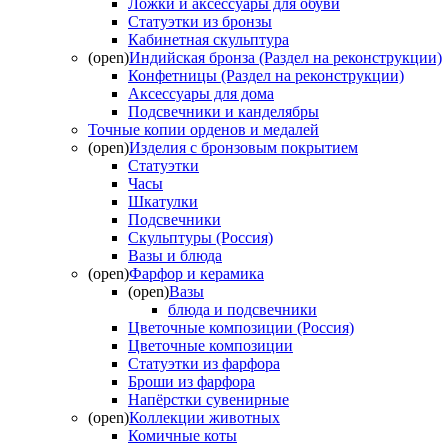
Ложки и аксессуары для обуви
Статуэтки из бронзы
Кабинетная скульптура
(open)
Индийская бронза (Раздел на реконструкции)
Конфетницы (Раздел на реконструкции)
Аксессуары для дома
Подсвечники и канделябры
Точные копии орденов и медалей
(open)
Изделия с бронзовым покрытием
Статуэтки
Часы
Шкатулки
Подсвечники
Скульптуры (Россия)
Вазы и блюда
(open)
Фарфор и керамика
(open)
Вазы
блюда и подсвечники
Цветочные композиции (Россия)
Цветочные композиции
Статуэтки из фарфора
Броши из фарфора
Напёрстки сувенирные
(open)
Коллекции животных
Комичные коты