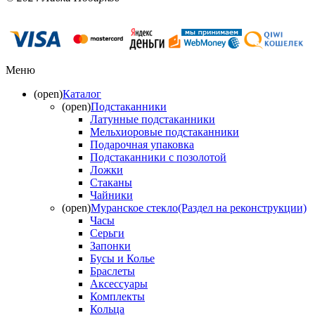
Меню
(open)
Каталог
(open)
Подстаканники
Латунные подстаканники
Мельхиоровые подстаканники
Подарочная упаковка
Подстаканники с позолотой
Ложки
Стаканы
Чайники
(open)
Муранское стекло(Раздел на реконструкции)
Часы
Серьги
Запонки
Бусы и Колье
Браслеты
Аксессуары
Комплекты
Кольца