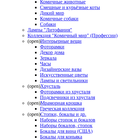
Комичные животные
Смешные и курьёзные коты
Дикий мир
Комичные собаки
Собаки
Лампы "Литофания"
Коллекция "Комичный мир" (Профессии)
(open)
Интерьерные вещи
Фоторамки
Декор дома
Зеркала
Часы
Дизайнерские вазы
Искусственные цветы
Лампы и светильники
(open)
Хрусталь
Фоторамки из хрусталя
Подсвечники из хрусталя
(open)
Мраморная крошка
Греческая коллекция
(open)
Стопки, бокалы и др.
Наборы стопок и бокалов
Наборы бокалов, стопок
Бокалы для вина (США)
Бокалы для коньяка