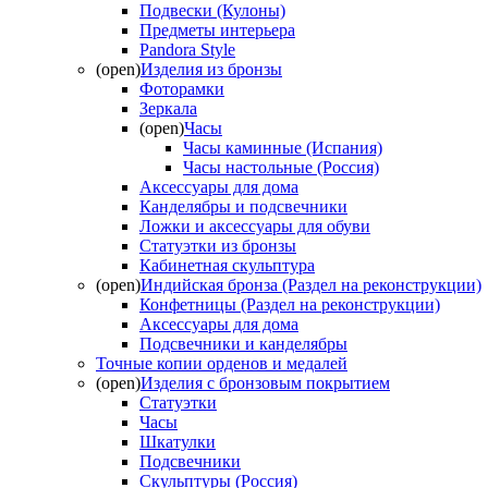
Подвески (Кулоны)
Предметы интерьера
Pandora Style
(open)
Изделия из бронзы
Фоторамки
Зеркала
(open)
Часы
Часы каминные (Испания)
Часы настольные (Россия)
Аксессуары для дома
Канделябры и подсвечники
Ложки и аксессуары для обуви
Статуэтки из бронзы
Кабинетная скульптура
(open)
Индийская бронза (Раздел на реконструкции)
Конфетницы (Раздел на реконструкции)
Аксессуары для дома
Подсвечники и канделябры
Точные копии орденов и медалей
(open)
Изделия с бронзовым покрытием
Статуэтки
Часы
Шкатулки
Подсвечники
Скульптуры (Россия)