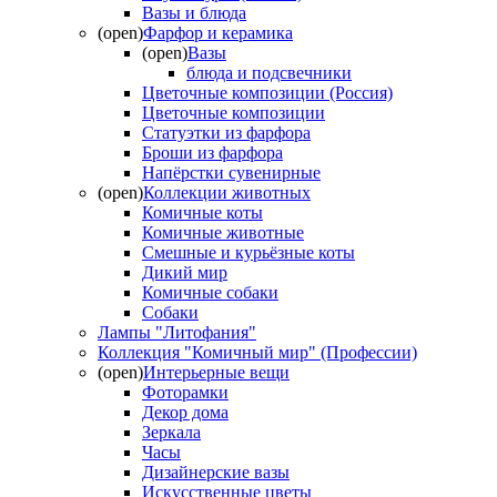
Вазы и блюда
(open)
Фарфор и керамика
(open)
Вазы
блюда и подсвечники
Цветочные композиции (Россия)
Цветочные композиции
Статуэтки из фарфора
Броши из фарфора
Напёрстки сувенирные
(open)
Коллекции животных
Комичные коты
Комичные животные
Смешные и курьёзные коты
Дикий мир
Комичные собаки
Собаки
Лампы "Литофания"
Коллекция "Комичный мир" (Профессии)
(open)
Интерьерные вещи
Фоторамки
Декор дома
Зеркала
Часы
Дизайнерские вазы
Искусственные цветы