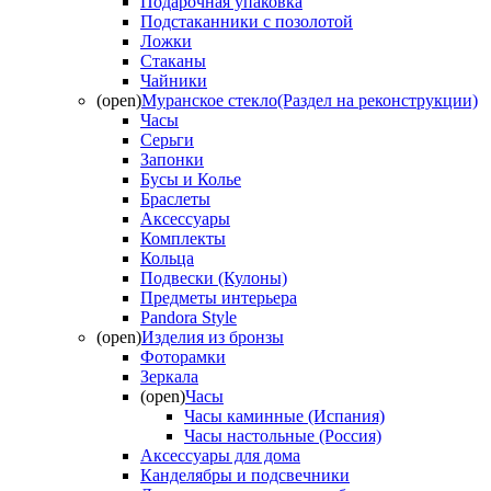
Подарочная упаковка
Подстаканники с позолотой
Ложки
Стаканы
Чайники
(open)
Муранское стекло(Раздел на реконструкции)
Часы
Серьги
Запонки
Бусы и Колье
Браслеты
Аксессуары
Комплекты
Кольца
Подвески (Кулоны)
Предметы интерьера
Pandora Style
(open)
Изделия из бронзы
Фоторамки
Зеркала
(open)
Часы
Часы каминные (Испания)
Часы настольные (Россия)
Аксессуары для дома
Канделябры и подсвечники