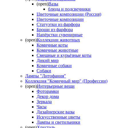
(open)
Вазы
блюда и подсвечники
Цветочные композиции (Россия)
Цветочные композиции
Статуэтки из фарфора
Броши из фарфора
Напёрстки сувенирные
(open)
Коллекции животных
Комичные коты
Комичные животные
Смешные и курьёзные коты
Дикий мир
Комичные собаки
Собаки
Лампы "Литофания"
Коллекция "Комичный мир" (Профессии)
(open)
Интерьерные вещи
Фоторамки
Декор дома
Зеркала
Часы
Дизайнерские вазы
Искусственные цветы
Лампы и светильники
(open)
Хрусталь