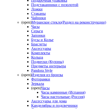
Подарочная упаковка
Подстаканники с позолотой
Ложки
Стаканы
Чайники
(open)
Муранское стекло(Раздел на реконструкции)
Часы
Серьги
Запонки
Бусы и Колье
Браслеты
Аксессуары
Комплекты
Кольца
Подвески (Кулоны)
Предметы интерьера
Pandora Style
(open)
Изделия из бронзы
Фоторамки
Зеркала
(open)
Часы
Часы каминные (Испания)
Часы настольные (Россия)
Аксессуары для дома
Канделябры и подсвечники