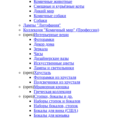
Комичные животные
Смешные и курьёзные коты
Дикий мир
Комичные собаки
Собаки
Лампы "Литофания"
Коллекция "Комичный мир" (Профессии)
(open)
Интерьерные вещи
Фоторамки
Декор дома
Зеркала
Часы
Дизайнерские вазы
Искусственные цветы
Лампы и светильники
(open)
Хрусталь
Фоторамки из хрусталя
Подсвечники из хрусталя
(open)
Мраморная крошка
Греческая коллекция
(open)
Стопки, бокалы и др.
Наборы стопок и бокалов
Наборы бокалов, стопок
Бокалы для вина (США)
Бокалы для коньяка