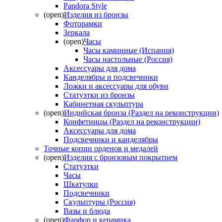
Pandora Style
(open)
Изделия из бронзы
Фоторамки
Зеркала
(open)
Часы
Часы каминные (Испания)
Часы настольные (Россия)
Аксессуары для дома
Канделябры и подсвечники
Ложки и аксессуары для обуви
Статуэтки из бронзы
Кабинетная скульптура
(open)
Индийская бронза (Раздел на реконструкции)
Конфетницы (Раздел на реконструкции)
Аксессуары для дома
Подсвечники и канделябры
Точные копии орденов и медалей
(open)
Изделия с бронзовым покрытием
Статуэтки
Часы
Шкатулки
Подсвечники
Скульптуры (Россия)
Вазы и блюда
(open)
Фарфор и керамика