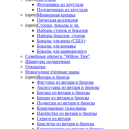
Фоторамки из хрусталя
Подсвечники из хрусталя
(open)
Мраморная крошка
Греческая коллекция
(open)
Стопки, бокалы и др.
Наборы стопок и бокалов
Наборы бокалов, стопок
Бокалы для вина (США)
Бокалы для коньяка
Бокалы для шампанского
Семейные обереги "Willow Tree"
Шампуры подарочные
Открытки
Новогодние ёлочные шары
(open)
Янтарь и бронза
Фигурки из янтаря и бронзы
Аксессуары из янтаря и бронзы
Брелки из янтаря и бронзы
Броши из янтаря и бронзы
Подвески из янтаря и бронзы
Кошельковые талисманы
Напёрстки из янтаря и бронзы
Серьги из янтаря
Браслеты из янтаря и бронзы
Колокольчики из янтаря и бронзы