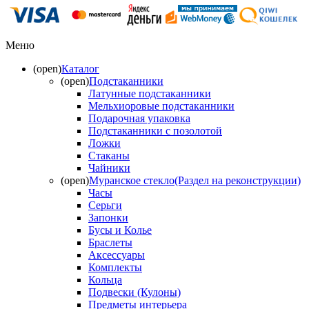
Меню
(open)
Каталог
(open)
Подстаканники
Латунные подстаканники
Мельхиоровые подстаканники
Подарочная упаковка
Подстаканники с позолотой
Ложки
Стаканы
Чайники
(open)
Муранское стекло(Раздел на реконструкции)
Часы
Серьги
Запонки
Бусы и Колье
Браслеты
Аксессуары
Комплекты
Кольца
Подвески (Кулоны)
Предметы интерьера