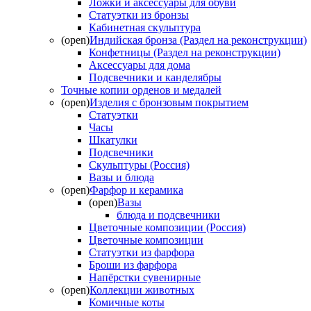
Ложки и аксессуары для обуви
Статуэтки из бронзы
Кабинетная скульптура
(open)
Индийская бронза (Раздел на реконструкции)
Конфетницы (Раздел на реконструкции)
Аксессуары для дома
Подсвечники и канделябры
Точные копии орденов и медалей
(open)
Изделия с бронзовым покрытием
Статуэтки
Часы
Шкатулки
Подсвечники
Скульптуры (Россия)
Вазы и блюда
(open)
Фарфор и керамика
(open)
Вазы
блюда и подсвечники
Цветочные композиции (Россия)
Цветочные композиции
Статуэтки из фарфора
Броши из фарфора
Напёрстки сувенирные
(open)
Коллекции животных
Комичные коты