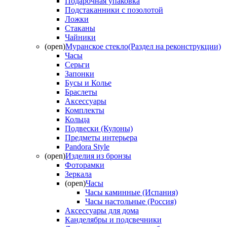
Подарочная упаковка
Подстаканники с позолотой
Ложки
Стаканы
Чайники
(open)
Муранское стекло(Раздел на реконструкции)
Часы
Серьги
Запонки
Бусы и Колье
Браслеты
Аксессуары
Комплекты
Кольца
Подвески (Кулоны)
Предметы интерьера
Pandora Style
(open)
Изделия из бронзы
Фоторамки
Зеркала
(open)
Часы
Часы каминные (Испания)
Часы настольные (Россия)
Аксессуары для дома
Канделябры и подсвечники