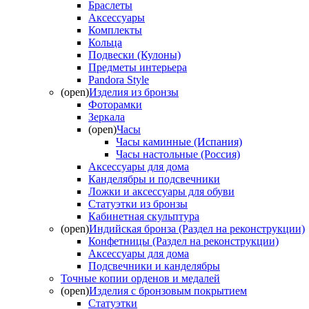
Браслеты
Аксессуары
Комплекты
Кольца
Подвески (Кулоны)
Предметы интерьера
Pandora Style
(open)
Изделия из бронзы
Фоторамки
Зеркала
(open)
Часы
Часы каминные (Испания)
Часы настольные (Россия)
Аксессуары для дома
Канделябры и подсвечники
Ложки и аксессуары для обуви
Статуэтки из бронзы
Кабинетная скульптура
(open)
Индийская бронза (Раздел на реконструкции)
Конфетницы (Раздел на реконструкции)
Аксессуары для дома
Подсвечники и канделябры
Точные копии орденов и медалей
(open)
Изделия с бронзовым покрытием
Статуэтки