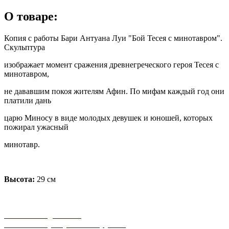
О товаре:
Копия с работы Бари Антуана Луи "Бой Тесея с минотавром".
Скульптура
изображает момент сражения древнегреческого героя Тесея с
минотавром,
не дававшим покоя жителям Афин. По мифам каждый год они
платили дань
царю Миносу в виде молодых девушек и юношей, которых
пожирал ужасный
минотавр.
Высота:
29 см
бесплатная доставка
заказов на сумму от 3000 рублей