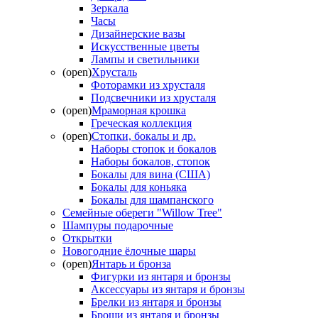
Зеркала
Часы
Дизайнерские вазы
Искусственные цветы
Лампы и светильники
(open)
Хрусталь
Фоторамки из хрусталя
Подсвечники из хрусталя
(open)
Мраморная крошка
Греческая коллекция
(open)
Стопки, бокалы и др.
Наборы стопок и бокалов
Наборы бокалов, стопок
Бокалы для вина (США)
Бокалы для коньяка
Бокалы для шампанского
Семейные обереги "Willow Tree"
Шампуры подарочные
Открытки
Новогодние ёлочные шары
(open)
Янтарь и бронза
Фигурки из янтаря и бронзы
Аксессуары из янтаря и бронзы
Брелки из янтаря и бронзы
Броши из янтаря и бронзы