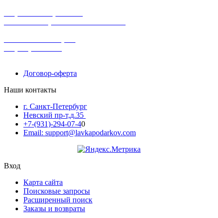
широкий ассортимент
в наличии в розничных магазинах
поможем с выбором
+7-(931)-294-07-4
0
Договор-оферта
Наши контакты
г. Санкт-Петербург
Невский пр-т,д.35
+7-(931)-294-07-4
0
Email: support@lavkapodarkov.com
Вход
Карта сайта
Поисковые запросы
Расширенный поиск
Заказы и возвраты