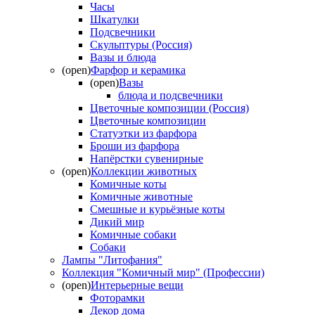
Часы
Шкатулки
Подсвечники
Скульптуры (Россия)
Вазы и блюда
(open)
Фарфор и керамика
(open)
Вазы
блюда и подсвечники
Цветочные композиции (Россия)
Цветочные композиции
Статуэтки из фарфора
Броши из фарфора
Напёрстки сувенирные
(open)
Коллекции животных
Комичные коты
Комичные животные
Смешные и курьёзные коты
Дикий мир
Комичные собаки
Собаки
Лампы "Литофания"
Коллекция "Комичный мир" (Профессии)
(open)
Интерьерные вещи
Фоторамки
Декор дома