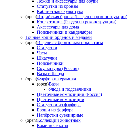
Ложки и аксессуары для обуви
Статуэтки из бронзы
Кабинетная скульптура
(open)
Индийская бронза (Раздел на реконструкции)
Конфетницы (Раздел на реконструкции)
Аксессуары для дома
Подсвечники и канделябры
Точные копии орденов и медалей
(open)
Изделия с бронзовым покрытием
Статуэтки
Часы
Шкатулки
Подсвечники
Скульптуры (Россия)
Вазы и блюда
(open)
Фарфор и керамика
(open)
Вазы
блюда и подсвечники
Цветочные композиции (Россия)
Цветочные композиции
Статуэтки из фарфора
Броши из фарфора
Напёрстки сувенирные
(open)
Коллекции животных
Комичные коты