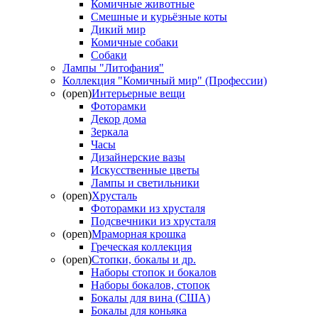
Комичные животные
Смешные и курьёзные коты
Дикий мир
Комичные собаки
Собаки
Лампы "Литофания"
Коллекция "Комичный мир" (Профессии)
(open)
Интерьерные вещи
Фоторамки
Декор дома
Зеркала
Часы
Дизайнерские вазы
Искусственные цветы
Лампы и светильники
(open)
Хрусталь
Фоторамки из хрусталя
Подсвечники из хрусталя
(open)
Мраморная крошка
Греческая коллекция
(open)
Стопки, бокалы и др.
Наборы стопок и бокалов
Наборы бокалов, стопок
Бокалы для вина (США)
Бокалы для коньяка