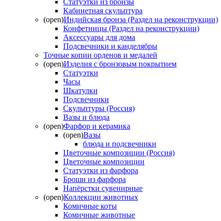
Статуэтки из бронзы
Кабинетная скульптура
(open)
Индийская бронза (Раздел на реконструкции)
Конфетницы (Раздел на реконструкции)
Аксессуары для дома
Подсвечники и канделябры
Точные копии орденов и медалей
(open)
Изделия с бронзовым покрытием
Статуэтки
Часы
Шкатулки
Подсвечники
Скульптуры (Россия)
Вазы и блюда
(open)
Фарфор и керамика
(open)
Вазы
блюда и подсвечники
Цветочные композиции (Россия)
Цветочные композиции
Статуэтки из фарфора
Броши из фарфора
Напёрстки сувенирные
(open)
Коллекции животных
Комичные коты
Комичные животные