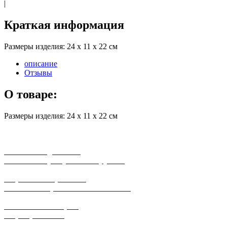
|
Краткая информация
Размеры изделия: 24 x 11 x 22 ​см
описание
Отзывы
О товаре:
Размеры изделия: 24 x 11 x 22 ​см
бесплатная доставка
заказов на сумму от 3000 рублей
широкий ассортимент
в наличии в розничных магазинах
поможем с выбором
+7-(931)-294-07-4
0