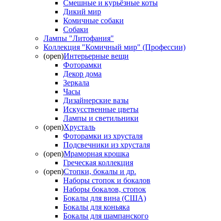
Смешные и курьёзные коты
Дикий мир
Комичные собаки
Собаки
Лампы "Литофания"
Коллекция "Комичный мир" (Профессии)
(open)
Интерьерные вещи
Фоторамки
Декор дома
Зеркала
Часы
Дизайнерские вазы
Искусственные цветы
Лампы и светильники
(open)
Хрусталь
Фоторамки из хрусталя
Подсвечники из хрусталя
(open)
Мраморная крошка
Греческая коллекция
(open)
Стопки, бокалы и др.
Наборы стопок и бокалов
Наборы бокалов, стопок
Бокалы для вина (США)
Бокалы для коньяка
Бокалы для шампанского