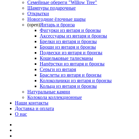
Семейные обереги "Willow Tree"
Шампуры подарочные
Открытки
Новогодние ёлочные шары
(open)
Янтарь и бронза
Фигурки из янтаря и бронзы
Аксессуары из янтаря и бронзы
Брелки из янтаря и бронзы
Броши из янтаря и бронзы
Подвески из янтаря и бронзы
Кошельковые талисманы
Напёрстки из янтаря и бронзы
Серьги из янтаря
Браслеты из янтаря и бронзы
Колокольчики из янтаря и бронзы
Кольца из янтаря и бронзы
Натуральные камни
Колокола коллекционные
Наши контакты
Доставка и оплата
О нас