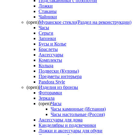
Подстаканники с позолотой
Ложки
Стаканы
Чайники
(open)
Муранское стекло(Раздел на реконструкции)
Часы
Серьги
Запонки
Бусы и Колье
Браслеты
Аксессуары
Комплекты
Кольца
Подвески (Кулоны)
Предметы интерьера
Pandora Style
(open)
Изделия из бронзы
Фоторамки
Зеркала
(open)
Часы
Часы каминные (Испания)
Часы настольные (Россия)
Аксессуары для дома
Канделябры и подсвечники
Ложки и аксессуары для обуви