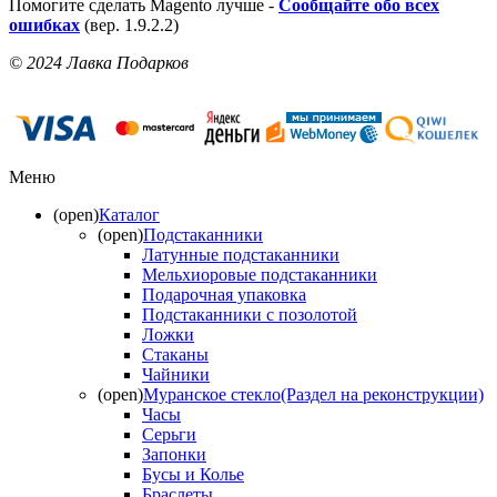
Помогите сделать Magento лучше -
Сообщайте обо всех
ошибках
(вер. 1.9.2.2)
© 2024 Лавка Подарков
Меню
(open)
Каталог
(open)
Подстаканники
Латунные подстаканники
Мельхиоровые подстаканники
Подарочная упаковка
Подстаканники с позолотой
Ложки
Стаканы
Чайники
(open)
Муранское стекло(Раздел на реконструкции)
Часы
Серьги
Запонки
Бусы и Колье
Браслеты