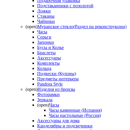
Подарочная упаковка
Подстаканники с позолотой
Ложки
Стаканы
Чайники
(open)
Муранское стекло(Раздел на реконструкции)
Часы
Серьги
Запонки
Бусы и Колье
Браслеты
Аксессуары
Комплекты
Кольца
Подвески (Кулоны)
Предметы интерьера
Pandora Style
(open)
Изделия из бронзы
Фоторамки
Зеркала
(open)
Часы
Часы каминные (Испания)
Часы настольные (Россия)
Аксессуары для дома
Канделябры и подсвечники