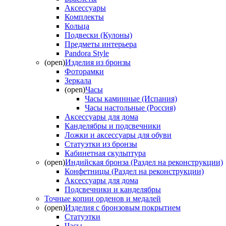
Аксессуары
Комплекты
Кольца
Подвески (Кулоны)
Предметы интерьера
Pandora Style
(open)
Изделия из бронзы
Фоторамки
Зеркала
(open)
Часы
Часы каминные (Испания)
Часы настольные (Россия)
Аксессуары для дома
Канделябры и подсвечники
Ложки и аксессуары для обуви
Статуэтки из бронзы
Кабинетная скульптура
(open)
Индийская бронза (Раздел на реконструкции)
Конфетницы (Раздел на реконструкции)
Аксессуары для дома
Подсвечники и канделябры
Точные копии орденов и медалей
(open)
Изделия с бронзовым покрытием
Статуэтки
Часы