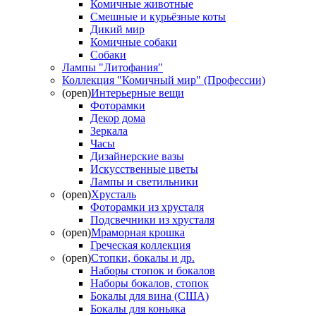
Комичные животные
Смешные и курьёзные коты
Дикий мир
Комичные собаки
Собаки
Лампы "Литофания"
Коллекция "Комичный мир" (Профессии)
(open)
Интерьерные вещи
Фоторамки
Декор дома
Зеркала
Часы
Дизайнерские вазы
Искусственные цветы
Лампы и светильники
(open)
Хрусталь
Фоторамки из хрусталя
Подсвечники из хрусталя
(open)
Мраморная крошка
Греческая коллекция
(open)
Стопки, бокалы и др.
Наборы стопок и бокалов
Наборы бокалов, стопок
Бокалы для вина (США)
Бокалы для коньяка