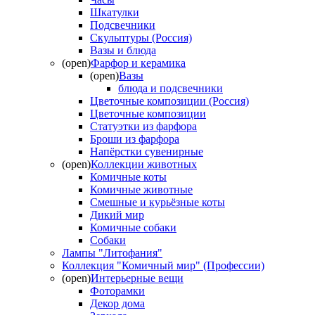
Шкатулки
Подсвечники
Скульптуры (Россия)
Вазы и блюда
(open)
Фарфор и керамика
(open)
Вазы
блюда и подсвечники
Цветочные композиции (Россия)
Цветочные композиции
Статуэтки из фарфора
Броши из фарфора
Напёрстки сувенирные
(open)
Коллекции животных
Комичные коты
Комичные животные
Смешные и курьёзные коты
Дикий мир
Комичные собаки
Собаки
Лампы "Литофания"
Коллекция "Комичный мир" (Профессии)
(open)
Интерьерные вещи
Фоторамки
Декор дома