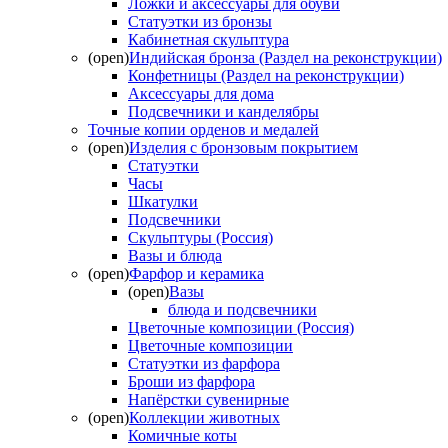
Ложки и аксессуары для обуви
Статуэтки из бронзы
Кабинетная скульптура
(open)
Индийская бронза (Раздел на реконструкции)
Конфетницы (Раздел на реконструкции)
Аксессуары для дома
Подсвечники и канделябры
Точные копии орденов и медалей
(open)
Изделия с бронзовым покрытием
Статуэтки
Часы
Шкатулки
Подсвечники
Скульптуры (Россия)
Вазы и блюда
(open)
Фарфор и керамика
(open)
Вазы
блюда и подсвечники
Цветочные композиции (Россия)
Цветочные композиции
Статуэтки из фарфора
Броши из фарфора
Напёрстки сувенирные
(open)
Коллекции животных
Комичные коты