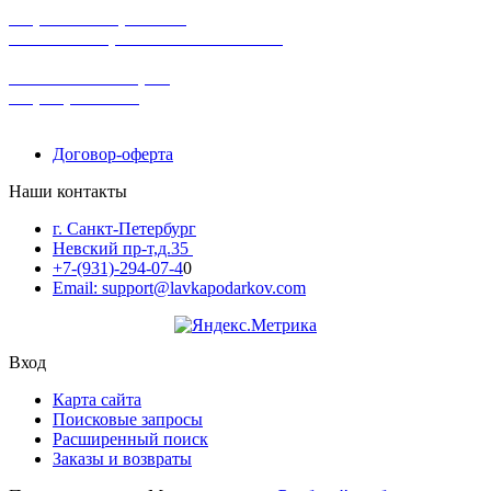
широкий ассортимент
в наличии в розничных магазинах
поможем с выбором
+7-(931)-294-07-4
0
Договор-оферта
Наши контакты
г. Санкт-Петербург
Невский пр-т,д.35
+7-(931)-294-07-4
0
Email: support@lavkapodarkov.com
Вход
Карта сайта
Поисковые запросы
Расширенный поиск
Заказы и возвраты