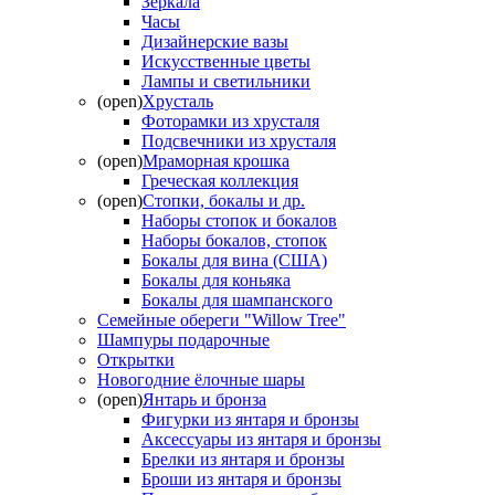
Зеркала
Часы
Дизайнерские вазы
Искусственные цветы
Лампы и светильники
(open)
Хрусталь
Фоторамки из хрусталя
Подсвечники из хрусталя
(open)
Мраморная крошка
Греческая коллекция
(open)
Стопки, бокалы и др.
Наборы стопок и бокалов
Наборы бокалов, стопок
Бокалы для вина (США)
Бокалы для коньяка
Бокалы для шампанского
Семейные обереги "Willow Tree"
Шампуры подарочные
Открытки
Новогодние ёлочные шары
(open)
Янтарь и бронза
Фигурки из янтаря и бронзы
Аксессуары из янтаря и бронзы
Брелки из янтаря и бронзы
Броши из янтаря и бронзы