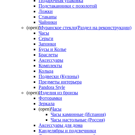
Подарочная упаковка
Подстаканники с позолотой
Ложки
Стаканы
Чайники
(open)
Муранское стекло(Раздел на реконструкции)
Часы
Серьги
Запонки
Бусы и Колье
Браслеты
Аксессуары
Комплекты
Кольца
Подвески (Кулоны)
Предметы интерьера
Pandora Style
(open)
Изделия из бронзы
Фоторамки
Зеркала
(open)
Часы
Часы каминные (Испания)
Часы настольные (Россия)
Аксессуары для дома
Канделябры и подсвечники