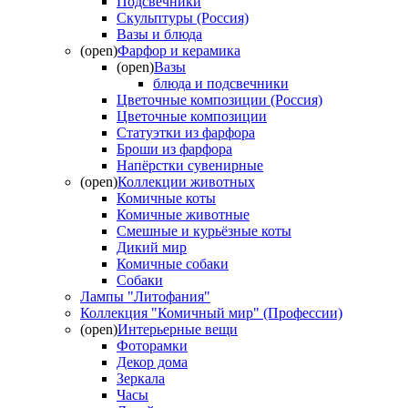
Подсвечники
Скульптуры (Россия)
Вазы и блюда
(open)
Фарфор и керамика
(open)
Вазы
блюда и подсвечники
Цветочные композиции (Россия)
Цветочные композиции
Статуэтки из фарфора
Броши из фарфора
Напёрстки сувенирные
(open)
Коллекции животных
Комичные коты
Комичные животные
Смешные и курьёзные коты
Дикий мир
Комичные собаки
Собаки
Лампы "Литофания"
Коллекция "Комичный мир" (Профессии)
(open)
Интерьерные вещи
Фоторамки
Декор дома
Зеркала
Часы