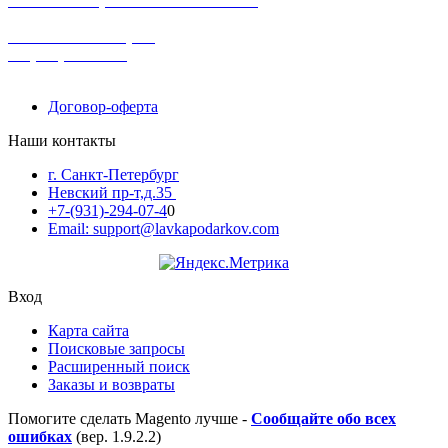
в наличии в розничных магазинах
поможем с выбором
+7-(931)-294-07-4
0
Договор-оферта
Наши контакты
г. Санкт-Петербург
Невский пр-т,д.35
+7-(931)-294-07-4
0
Email: support@lavkapodarkov.com
Вход
Карта сайта
Поисковые запросы
Расширенный поиск
Заказы и возвраты
Помогите сделать Magento лучше -
Сообщайте обо всех
ошибках
(вер. 1.9.2.2)