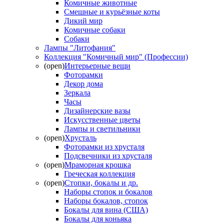
Комичные животные
Смешные и курьёзные коты
Дикий мир
Комичные собаки
Собаки
Лампы "Литофания"
Коллекция "Комичный мир" (Профессии)
(open)
Интерьерные вещи
Фоторамки
Декор дома
Зеркала
Часы
Дизайнерские вазы
Искусственные цветы
Лампы и светильники
(open)
Хрусталь
Фоторамки из хрусталя
Подсвечники из хрусталя
(open)
Мраморная крошка
Греческая коллекция
(open)
Стопки, бокалы и др.
Наборы стопок и бокалов
Наборы бокалов, стопок
Бокалы для вина (США)
Бокалы для коньяка