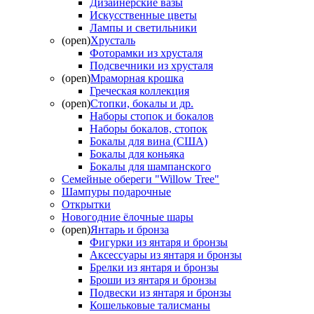
Дизайнерские вазы
Искусственные цветы
Лампы и светильники
(open)
Хрусталь
Фоторамки из хрусталя
Подсвечники из хрусталя
(open)
Мраморная крошка
Греческая коллекция
(open)
Стопки, бокалы и др.
Наборы стопок и бокалов
Наборы бокалов, стопок
Бокалы для вина (США)
Бокалы для коньяка
Бокалы для шампанского
Семейные обереги "Willow Tree"
Шампуры подарочные
Открытки
Новогодние ёлочные шары
(open)
Янтарь и бронза
Фигурки из янтаря и бронзы
Аксессуары из янтаря и бронзы
Брелки из янтаря и бронзы
Броши из янтаря и бронзы
Подвески из янтаря и бронзы
Кошельковые талисманы