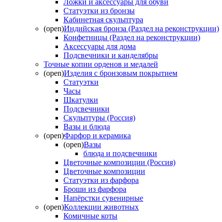
Ложки и аксессуары для обуви
Статуэтки из бронзы
Кабинетная скульптура
(open)
Индийская бронза (Раздел на реконструкции)
Конфетницы (Раздел на реконструкции)
Аксессуары для дома
Подсвечники и канделябры
Точные копии орденов и медалей
(open)
Изделия с бронзовым покрытием
Статуэтки
Часы
Шкатулки
Подсвечники
Скульптуры (Россия)
Вазы и блюда
(open)
Фарфор и керамика
(open)
Вазы
блюда и подсвечники
Цветочные композиции (Россия)
Цветочные композиции
Статуэтки из фарфора
Броши из фарфора
Напёрстки сувенирные
(open)
Коллекции животных
Комичные коты