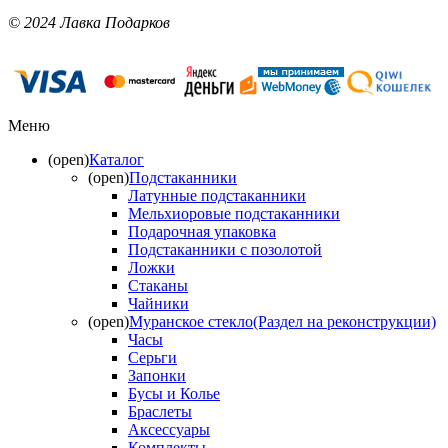
© 2024 Лавка Подарков
Меню
(open)
Каталог
(open)
Подстаканники
Латунные подстаканники
Мельхиоровые подстаканники
Подарочная упаковка
Подстаканники с позолотой
Ложки
Стаканы
Чайники
(open)
Муранское стекло(Раздел на реконструкции)
Часы
Серьги
Запонки
Бусы и Колье
Браслеты
Аксессуары
Комплекты