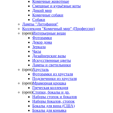
Комичные животные
Смешные и курьёзные коты
Дикий мир
Комичные собаки
Собаки
Лампы "Литофания"
Коллекция "Комичный мир" (Профессии)
(open)
Интерьерные вещи
Фоторамки
Декор дома
Зеркала
Часы
Дизайнерские вазы
Искусственные цветы
Лампы и светильники
(open)
Хрусталь
Фоторамки из хрусталя
Подсвечники из хрусталя
(open)
Мраморная крошка
Греческая коллекция
(open)
Стопки, бокалы и др.
Наборы стопок и бокалов
Наборы бокалов, стопок
Бокалы для вина (США)
Бокалы для коньяка