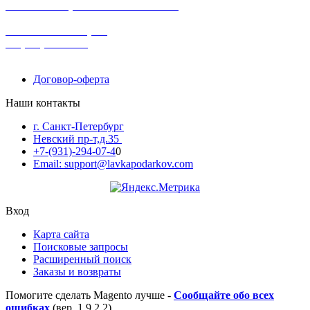
в наличии в розничных магазинах
поможем с выбором
+7-(931)-294-07-4
0
Договор-оферта
Наши контакты
г. Санкт-Петербург
Невский пр-т,д.35
+7-(931)-294-07-4
0
Email: support@lavkapodarkov.com
Вход
Карта сайта
Поисковые запросы
Расширенный поиск
Заказы и возвраты
Помогите сделать Magento лучше -
Сообщайте обо всех
ошибках
(вер. 1.9.2.2)