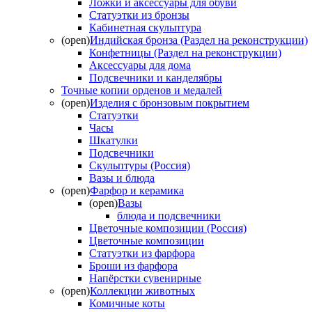
Ложки и аксессуары для обуви
Статуэтки из бронзы
Кабинетная скульптура
(open)
Индийская бронза (Раздел на реконструкции)
Конфетницы (Раздел на реконструкции)
Аксессуары для дома
Подсвечники и канделябры
Точные копии орденов и медалей
(open)
Изделия с бронзовым покрытием
Статуэтки
Часы
Шкатулки
Подсвечники
Скульптуры (Россия)
Вазы и блюда
(open)
Фарфор и керамика
(open)
Вазы
блюда и подсвечники
Цветочные композиции (Россия)
Цветочные композиции
Статуэтки из фарфора
Броши из фарфора
Напёрстки сувенирные
(open)
Коллекции животных
Комичные коты