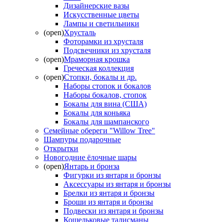
Дизайнерские вазы
Искусственные цветы
Лампы и светильники
(open)
Хрусталь
Фоторамки из хрусталя
Подсвечники из хрусталя
(open)
Мраморная крошка
Греческая коллекция
(open)
Стопки, бокалы и др.
Наборы стопок и бокалов
Наборы бокалов, стопок
Бокалы для вина (США)
Бокалы для коньяка
Бокалы для шампанского
Семейные обереги "Willow Tree"
Шампуры подарочные
Открытки
Новогодние ёлочные шары
(open)
Янтарь и бронза
Фигурки из янтаря и бронзы
Аксессуары из янтаря и бронзы
Брелки из янтаря и бронзы
Броши из янтаря и бронзы
Подвески из янтаря и бронзы
Кошельковые талисманы