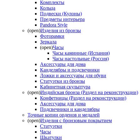
Комплекты
Кольца
Подвески (Кулоны)
Предметы интерьера
Pandora Style
(open)
Изделия из бронзы
Фоторамки
Зеркала
(open)
Часы
Часы каминные (Испания)
Часы настольные (Россия)
Аксессуары для дома
Канделябры и подсвечники
Ложки и аксессуары для обуви
Статуэтки из бронзы
Кабинетная скульптура
(open)
Индийская бронза (Раздел на реконструкции)
Конфетницы (Раздел на реконструкции)
Аксессуары для дома
Подсвечники и канделябры
Точные копии орденов и медалей
(open)
Изделия с бронзовым покрытием
Статуэтки
Часы
Шкатулки