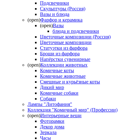
Подсвечники
Скульптуры (Россия)
Вазы и блюда
(open)
Фарфор и керамика
(open)
Вазы
блюда и подсвечники
Цветочные композиции (Россия)
Цветочные композиции
Статуэтки из фарфора
Броши из фарфора
Напёрстки сувенирные
(open)
Коллекции животных
Комичные коты
Комичные животные
Смешные и курьёзные коты
Дикий мир
Комичные собаки
Собаки
Лампы "Литофания"
Коллекция "Комичный мир" (Профессии)
(open)
Интерьерные вещи
Фоторамки
Декор дома
Зеркала
Часы