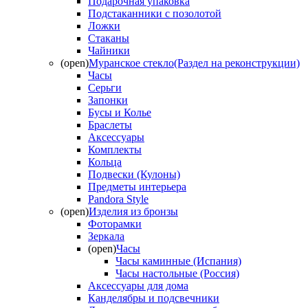
Подарочная упаковка
Подстаканники с позолотой
Ложки
Стаканы
Чайники
(open)
Муранское стекло(Раздел на реконструкции)
Часы
Серьги
Запонки
Бусы и Колье
Браслеты
Аксессуары
Комплекты
Кольца
Подвески (Кулоны)
Предметы интерьера
Pandora Style
(open)
Изделия из бронзы
Фоторамки
Зеркала
(open)
Часы
Часы каминные (Испания)
Часы настольные (Россия)
Аксессуары для дома
Канделябры и подсвечники