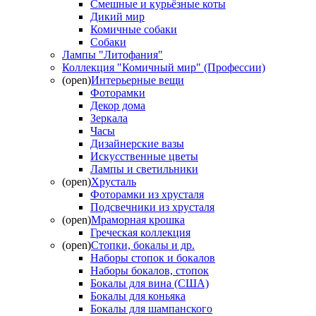
Смешные и курьёзные коты
Дикий мир
Комичные собаки
Собаки
Лампы "Литофания"
Коллекция "Комичный мир" (Профессии)
(open)
Интерьерные вещи
Фоторамки
Декор дома
Зеркала
Часы
Дизайнерские вазы
Искусственные цветы
Лампы и светильники
(open)
Хрусталь
Фоторамки из хрусталя
Подсвечники из хрусталя
(open)
Мраморная крошка
Греческая коллекция
(open)
Стопки, бокалы и др.
Наборы стопок и бокалов
Наборы бокалов, стопок
Бокалы для вина (США)
Бокалы для коньяка
Бокалы для шампанского