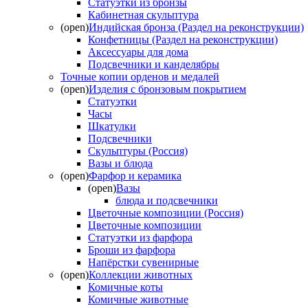
Статуэтки из бронзы
Кабинетная скульптура
(open)
Индийская бронза (Раздел на реконструкции)
Конфетницы (Раздел на реконструкции)
Аксессуары для дома
Подсвечники и канделябры
Точные копии орденов и медалей
(open)
Изделия с бронзовым покрытием
Статуэтки
Часы
Шкатулки
Подсвечники
Скульптуры (Россия)
Вазы и блюда
(open)
Фарфор и керамика
(open)
Вазы
блюда и подсвечники
Цветочные композиции (Россия)
Цветочные композиции
Статуэтки из фарфора
Броши из фарфора
Напёрстки сувенирные
(open)
Коллекции животных
Комичные коты
Комичные животные