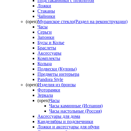
Подстаканники с позолотой
Ложки
Стаканы
Чайники
(open)
Муранское стекло(Раздел на реконструкции)
Часы
Серьги
Запонки
Бусы и Колье
Браслеты
Аксессуары
Комплекты
Кольца
Подвески (Кулоны)
Предметы интерьера
Pandora Style
(open)
Изделия из бронзы
Фоторамки
Зеркала
(open)
Часы
Часы каминные (Испания)
Часы настольные (Россия)
Аксессуары для дома
Канделябры и подсвечники
Ложки и аксессуары для обуви