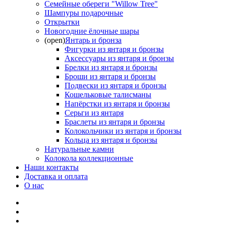
Семейные обереги "Willow Tree"
Шампуры подарочные
Открытки
Новогодние ёлочные шары
(open)
Янтарь и бронза
Фигурки из янтаря и бронзы
Аксессуары из янтаря и бронзы
Брелки из янтаря и бронзы
Броши из янтаря и бронзы
Подвески из янтаря и бронзы
Кошельковые талисманы
Напёрстки из янтаря и бронзы
Серьги из янтаря
Браслеты из янтаря и бронзы
Колокольчики из янтаря и бронзы
Кольца из янтаря и бронзы
Натуральные камни
Колокола коллекционные
Наши контакты
Доставка и оплата
О нас