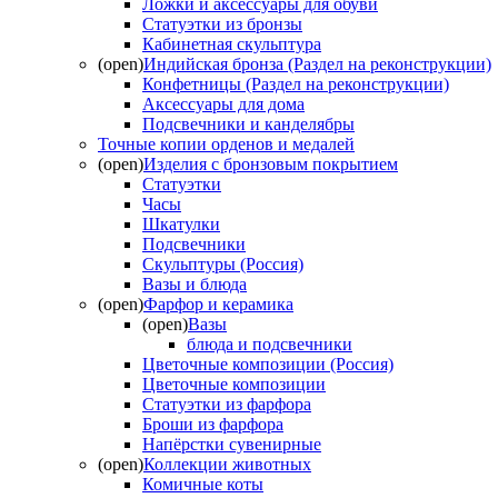
Ложки и аксессуары для обуви
Статуэтки из бронзы
Кабинетная скульптура
(open)
Индийская бронза (Раздел на реконструкции)
Конфетницы (Раздел на реконструкции)
Аксессуары для дома
Подсвечники и канделябры
Точные копии орденов и медалей
(open)
Изделия с бронзовым покрытием
Статуэтки
Часы
Шкатулки
Подсвечники
Скульптуры (Россия)
Вазы и блюда
(open)
Фарфор и керамика
(open)
Вазы
блюда и подсвечники
Цветочные композиции (Россия)
Цветочные композиции
Статуэтки из фарфора
Броши из фарфора
Напёрстки сувенирные
(open)
Коллекции животных
Комичные коты