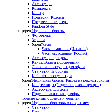
Аксессуары
Комплекты
Кольца
Подвески (Кулоны)
Предметы интерьера
Pandora Style
(open)
Изделия из бронзы
Фоторамки
Зеркала
(open)
Часы
Часы каминные (Испания)
Часы настольные (Россия)
Аксессуары для дома
Канделябры и подсвечники
Ложки и аксессуары для обуви
Статуэтки из бронзы
Кабинетная скульптура
(open)
Индийская бронза (Раздел на реконструкции)
Конфетницы (Раздел на реконструкции)
Аксессуары для дома
Подсвечники и канделябры
Точные копии орденов и медалей
(open)
Изделия с бронзовым покрытием
Статуэтки
Часы