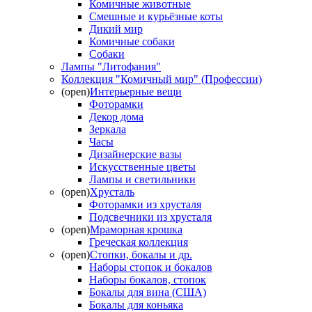
Комичные животные
Смешные и курьёзные коты
Дикий мир
Комичные собаки
Собаки
Лампы "Литофания"
Коллекция "Комичный мир" (Профессии)
(open)
Интерьерные вещи
Фоторамки
Декор дома
Зеркала
Часы
Дизайнерские вазы
Искусственные цветы
Лампы и светильники
(open)
Хрусталь
Фоторамки из хрусталя
Подсвечники из хрусталя
(open)
Мраморная крошка
Греческая коллекция
(open)
Стопки, бокалы и др.
Наборы стопок и бокалов
Наборы бокалов, стопок
Бокалы для вина (США)
Бокалы для коньяка