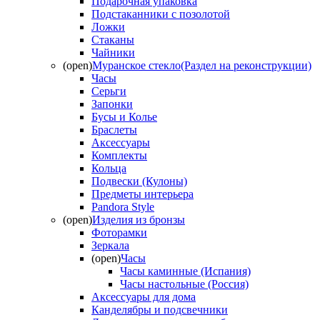
Подарочная упаковка
Подстаканники с позолотой
Ложки
Стаканы
Чайники
(open)
Муранское стекло(Раздел на реконструкции)
Часы
Серьги
Запонки
Бусы и Колье
Браслеты
Аксессуары
Комплекты
Кольца
Подвески (Кулоны)
Предметы интерьера
Pandora Style
(open)
Изделия из бронзы
Фоторамки
Зеркала
(open)
Часы
Часы каминные (Испания)
Часы настольные (Россия)
Аксессуары для дома
Канделябры и подсвечники