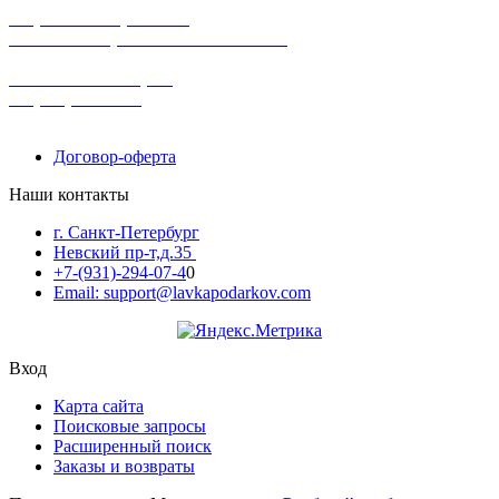
широкий ассортимент
в наличии в розничных магазинах
поможем с выбором
+7-(931)-294-07-4
0
Договор-оферта
Наши контакты
г. Санкт-Петербург
Невский пр-т,д.35
+7-(931)-294-07-4
0
Email: support@lavkapodarkov.com
Вход
Карта сайта
Поисковые запросы
Расширенный поиск
Заказы и возвраты