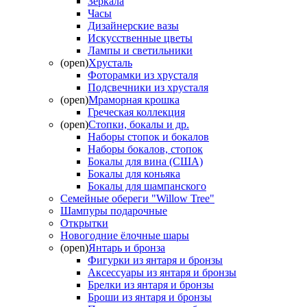
Зеркала
Часы
Дизайнерские вазы
Искусственные цветы
Лампы и светильники
(open)
Хрусталь
Фоторамки из хрусталя
Подсвечники из хрусталя
(open)
Мраморная крошка
Греческая коллекция
(open)
Стопки, бокалы и др.
Наборы стопок и бокалов
Наборы бокалов, стопок
Бокалы для вина (США)
Бокалы для коньяка
Бокалы для шампанского
Семейные обереги "Willow Tree"
Шампуры подарочные
Открытки
Новогодние ёлочные шары
(open)
Янтарь и бронза
Фигурки из янтаря и бронзы
Аксессуары из янтаря и бронзы
Брелки из янтаря и бронзы
Броши из янтаря и бронзы