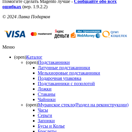
Помогите сделать Magento лучше -
Сообщайте обо всех
ошибках
(вер. 1.9.2.2)
© 2024 Лавка Подарков
Меню
(open)
Каталог
(open)
Подстаканники
Латунные подстаканники
Мельхиоровые подстаканники
Подарочная упаковка
Подстаканники с позолотой
Ложки
Стаканы
Чайники
(open)
Муранское стекло(Раздел на реконструкции)
Часы
Серьги
Запонки
Бусы и Колье
Браслеты