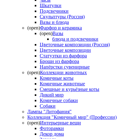
Шкатулки
Подсвечники
Скульптуры (Россия)
Вазы и блюда
(open)
Фарфор и керамика
(open)
Вазы
блюда и подсвечники
Цветочные композиции (Россия)
Цветочные композиции
Статуэтки из фарфора
Броши из фарфора
Напёрстки сувенирные
(open)
Коллекции животных
Комичные коты
Комичные животные
Смешные и курьёзные коты
Дикий мир
Комичные собаки
Собаки
Лампы "Литофания"
Коллекция "Комичный мир" (Профессии)
(open)
Интерьерные вещи
Фоторамки
Декор дома