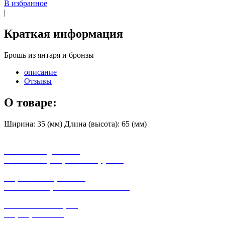
В избранное
|
Краткая информация
Брошь из янтаря и бронзы
описание
Отзывы
О товаре:
Ширина: 35 (мм) Длина (высота): 65 (мм)
бесплатная доставка
заказов на сумму от 3000 рублей
широкий ассортимент
в наличии в розничных магазинах
поможем с выбором
+7-(931)-294-07-4
0