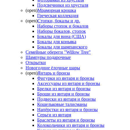
Подсвечники из хрусталя
(open)
Мраморная крошка
Греческая коллекция
(open)
Стопки, бокалы и др.
Наборы стопок и бокалов
Наборы бокалов, стопок
Бокалы для вина (США)
Бокалы для коньяка
Бокалы для шампанского
Семейные обереги "Willow Tree"
Шампуры подарочные
Открытки
Новогодние ёлочные шары
(open)
Янтарь и бронза
Фигурки из янтаря и бронзы
Аксессуары из янтаря и бронзы
Брелки из янтаря и бронзы
Броши из янтаря и бронзы
Подвески из янтаря и бронзы
Кошельковые талисманы
Напёрстки из янтаря и бронзы
Серьги из янтаря
Браслеты из янтаря и бронзы
Колокольчики из янтаря и бронзы