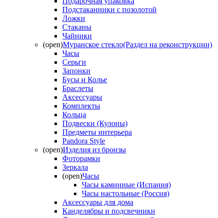
Подарочная упаковка
Подстаканники с позолотой
Ложки
Стаканы
Чайники
(open)
Муранское стекло(Раздел на реконструкции)
Часы
Серьги
Запонки
Бусы и Колье
Браслеты
Аксессуары
Комплекты
Кольца
Подвески (Кулоны)
Предметы интерьера
Pandora Style
(open)
Изделия из бронзы
Фоторамки
Зеркала
(open)
Часы
Часы каминные (Испания)
Часы настольные (Россия)
Аксессуары для дома
Канделябры и подсвечники