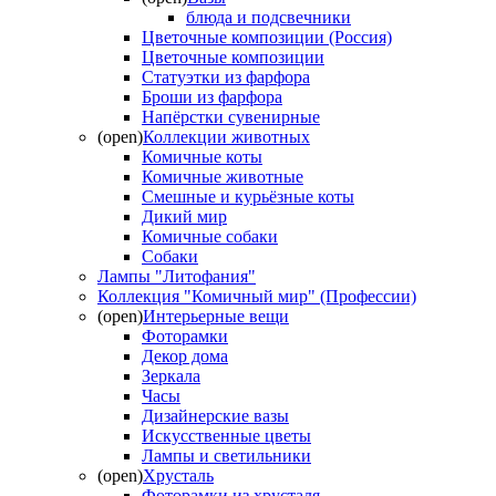
блюда и подсвечники
Цветочные композиции (Россия)
Цветочные композиции
Статуэтки из фарфора
Броши из фарфора
Напёрстки сувенирные
(open)
Коллекции животных
Комичные коты
Комичные животные
Смешные и курьёзные коты
Дикий мир
Комичные собаки
Собаки
Лампы "Литофания"
Коллекция "Комичный мир" (Профессии)
(open)
Интерьерные вещи
Фоторамки
Декор дома
Зеркала
Часы
Дизайнерские вазы
Искусственные цветы
Лампы и светильники
(open)
Хрусталь
Фоторамки из хрусталя