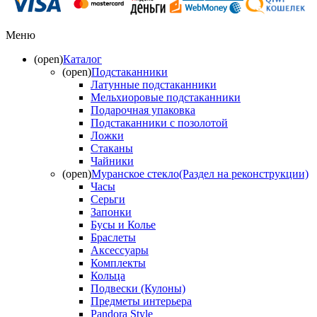
Меню
(open)
Каталог
(open)
Подстаканники
Латунные подстаканники
Мельхиоровые подстаканники
Подарочная упаковка
Подстаканники с позолотой
Ложки
Стаканы
Чайники
(open)
Муранское стекло(Раздел на реконструкции)
Часы
Серьги
Запонки
Бусы и Колье
Браслеты
Аксессуары
Комплекты
Кольца
Подвески (Кулоны)
Предметы интерьера
Pandora Style