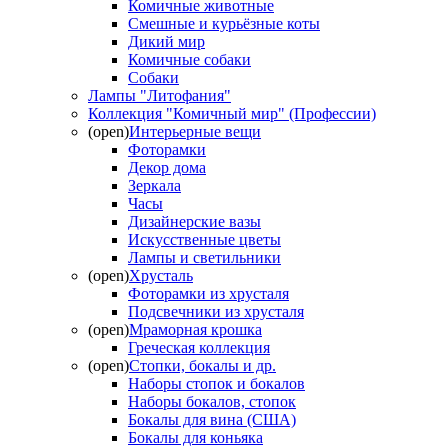
Комичные животные
Смешные и курьёзные коты
Дикий мир
Комичные собаки
Собаки
Лампы "Литофания"
Коллекция "Комичный мир" (Профессии)
(open)
Интерьерные вещи
Фоторамки
Декор дома
Зеркала
Часы
Дизайнерские вазы
Искусственные цветы
Лампы и светильники
(open)
Хрусталь
Фоторамки из хрусталя
Подсвечники из хрусталя
(open)
Мраморная крошка
Греческая коллекция
(open)
Стопки, бокалы и др.
Наборы стопок и бокалов
Наборы бокалов, стопок
Бокалы для вина (США)
Бокалы для коньяка