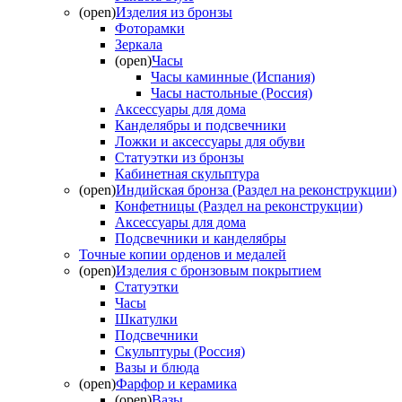
(open)
Изделия из бронзы
Фоторамки
Зеркала
(open)
Часы
Часы каминные (Испания)
Часы настольные (Россия)
Аксессуары для дома
Канделябры и подсвечники
Ложки и аксессуары для обуви
Статуэтки из бронзы
Кабинетная скульптура
(open)
Индийская бронза (Раздел на реконструкции)
Конфетницы (Раздел на реконструкции)
Аксессуары для дома
Подсвечники и канделябры
Точные копии орденов и медалей
(open)
Изделия с бронзовым покрытием
Статуэтки
Часы
Шкатулки
Подсвечники
Скульптуры (Россия)
Вазы и блюда
(open)
Фарфор и керамика
(open)
Вазы