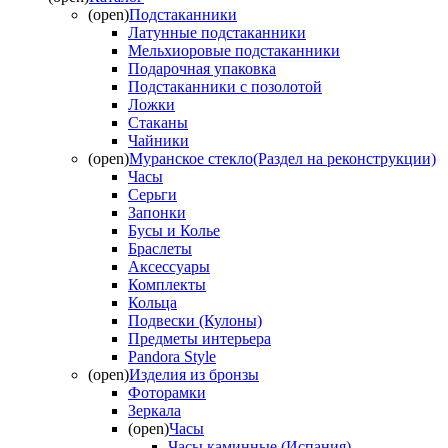
(open)
Подстаканники
Латунные подстаканники
Мельхиоровые подстаканники
Подарочная упаковка
Подстаканники с позолотой
Ложки
Стаканы
Чайники
(open)
Муранское стекло(Раздел на реконструкции)
Часы
Серьги
Запонки
Бусы и Колье
Браслеты
Аксессуары
Комплекты
Кольца
Подвески (Кулоны)
Предметы интерьера
Pandora Style
(open)
Изделия из бронзы
Фоторамки
Зеркала
(open)
Часы
Часы каминные (Испания)