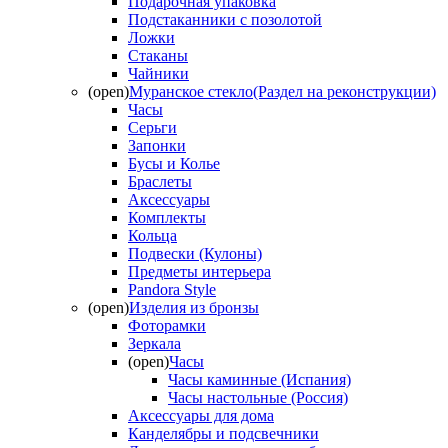
Подарочная упаковка
Подстаканники с позолотой
Ложки
Стаканы
Чайники
(open)
Муранское стекло(Раздел на реконструкции)
Часы
Серьги
Запонки
Бусы и Колье
Браслеты
Аксессуары
Комплекты
Кольца
Подвески (Кулоны)
Предметы интерьера
Pandora Style
(open)
Изделия из бронзы
Фоторамки
Зеркала
(open)
Часы
Часы каминные (Испания)
Часы настольные (Россия)
Аксессуары для дома
Канделябры и подсвечники