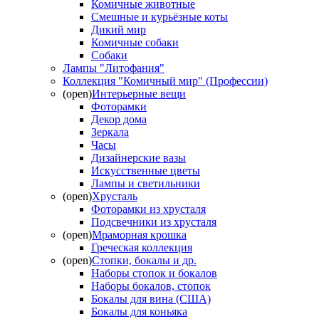
Комичные животные
Смешные и курьёзные коты
Дикий мир
Комичные собаки
Собаки
Лампы "Литофания"
Коллекция "Комичный мир" (Профессии)
(open)
Интерьерные вещи
Фоторамки
Декор дома
Зеркала
Часы
Дизайнерские вазы
Искусственные цветы
Лампы и светильники
(open)
Хрусталь
Фоторамки из хрусталя
Подсвечники из хрусталя
(open)
Мраморная крошка
Греческая коллекция
(open)
Стопки, бокалы и др.
Наборы стопок и бокалов
Наборы бокалов, стопок
Бокалы для вина (США)
Бокалы для коньяка