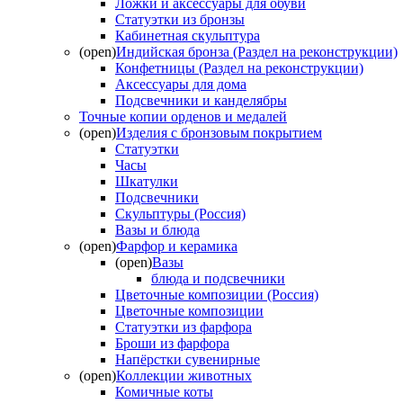
Ложки и аксессуары для обуви
Статуэтки из бронзы
Кабинетная скульптура
(open)
Индийская бронза (Раздел на реконструкции)
Конфетницы (Раздел на реконструкции)
Аксессуары для дома
Подсвечники и канделябры
Точные копии орденов и медалей
(open)
Изделия с бронзовым покрытием
Статуэтки
Часы
Шкатулки
Подсвечники
Скульптуры (Россия)
Вазы и блюда
(open)
Фарфор и керамика
(open)
Вазы
блюда и подсвечники
Цветочные композиции (Россия)
Цветочные композиции
Статуэтки из фарфора
Броши из фарфора
Напёрстки сувенирные
(open)
Коллекции животных
Комичные коты