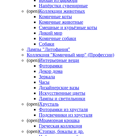
Броши из фарфора
Напёрстки сувенирные
(open)
Коллекции животных
Комичные коты
Комичные животные
Смешные и курьёзные коты
Дикий мир
Комичные собаки
Собаки
Лампы "Литофания"
Коллекция "Комичный мир" (Профессии)
(open)
Интерьерные вещи
Фоторамки
Декор дома
Зеркала
Часы
Дизайнерские вазы
Искусственные цветы
Лампы и светильники
(open)
Хрусталь
Фоторамки из хрусталя
Подсвечники из хрусталя
(open)
Мраморная крошка
Греческая коллекция
(open)
Стопки, бокалы и др.