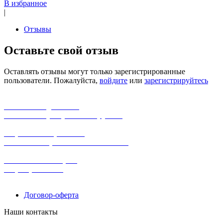
В избранное
|
Отзывы
Оставьте свой отзыв
Оставлять отзывы могут только зарегистрированные
пользователи. Пожалуйста,
войдите
или
зарегистрируйтесь
бесплатная доставка
заказов на сумму от 3000 рублей
широкий ассортимент
в наличии в розничных магазинах
поможем с выбором
+7-(931)-294-07-4
0
Договор-оферта
Наши контакты