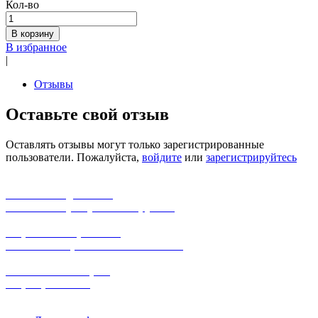
Кол-во
В корзину
В избранное
|
Отзывы
Оставьте свой отзыв
Оставлять отзывы могут только зарегистрированные
пользователи. Пожалуйста,
войдите
или
зарегистрируйтесь
бесплатная доставка
заказов на сумму от 3000 рублей
широкий ассортимент
в наличии в розничных магазинах
поможем с выбором
+7-(931)-294-07-4
0