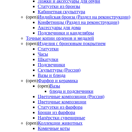
Ложки и аксессуары для обуви
Статуэтки из бронзы
Кабинетная скульптура
(open)
Индийская бронза (Раздел на реконструкции)
Конфетницы (Раздел на реконструкции)
Аксессуары для дома
Подсвечники и канделябры
Точные копии орденов и медалей
(open)
Изделия с бронзовым покрытием
Статуэтки
Часы
Шкатулки
Подсвечники
Скульптуры (Россия)
Вазы и блюда
(open)
Фарфор и керамика
(open)
Вазы
блюда и подсвечники
Цветочные композиции (Россия)
Цветочные композиции
Статуэтки из фарфора
Броши из фарфора
Напёрстки сувенирные
(open)
Коллекции животных
Комичные коты