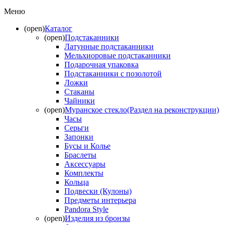
Меню
(open)
Каталог
(open)
Подстаканники
Латунные подстаканники
Мельхиоровые подстаканники
Подарочная упаковка
Подстаканники с позолотой
Ложки
Стаканы
Чайники
(open)
Муранское стекло(Раздел на реконструкции)
Часы
Серьги
Запонки
Бусы и Колье
Браслеты
Аксессуары
Комплекты
Кольца
Подвески (Кулоны)
Предметы интерьера
Pandora Style
(open)
Изделия из бронзы