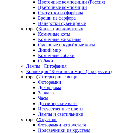
Цветочные композиции (Россия)
Цветочные композиции
Статуэтки из фарфора
Броши из фарфора
Напёрстки сувенирные
(open)
Коллекции животных
Комичные коты
Комичные животные
Смешные и курьёзные коты
Дикий мир
Комичные собаки
Собаки
Лампы "Литофания"
Коллекция "Комичный мир" (Профессии)
(open)
Интерьерные вещи
Фоторамки
Декор дома
Зеркала
Часы
Дизайнерские вазы
Искусственные цветы
Лампы и светильники
(open)
Хрусталь
Фоторамки из хрусталя
Подсвечники из хрусталя