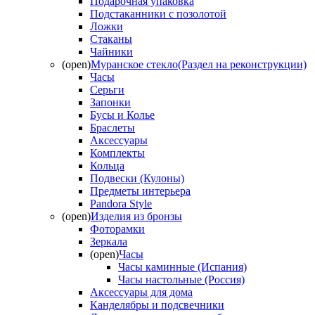
Подарочная упаковка
Подстаканники с позолотой
Ложки
Стаканы
Чайники
(open)
Муранское стекло(Раздел на реконструкции)
Часы
Серьги
Запонки
Бусы и Колье
Браслеты
Аксессуары
Комплекты
Кольца
Подвески (Кулоны)
Предметы интерьера
Pandora Style
(open)
Изделия из бронзы
Фоторамки
Зеркала
(open)
Часы
Часы каминные (Испания)
Часы настольные (Россия)
Аксессуары для дома
Канделябры и подсвечники