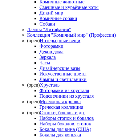
Комичные животные
Смешные и курьёзные коты
Дикий мир
Комичные собаки
Собаки
Лампы "Литофания"
Коллекция "Комичный мир" (Профессии)
(open)
Интерьерные вещи
Фоторамки
Декор дома
Зеркала
Часы
Дизайнерские вазы
Искусственные цветы
Лампы и светильники
(open)
Хрусталь
Фоторамки из хрусталя
Подсвечники из хрусталя
(open)
Мраморная крошка
Греческая коллекция
(open)
Стопки, бокалы и др.
Наборы стопок и бокалов
Наборы бокалов, стопок
Бокалы для вина (США)
Бокалы для коньяка