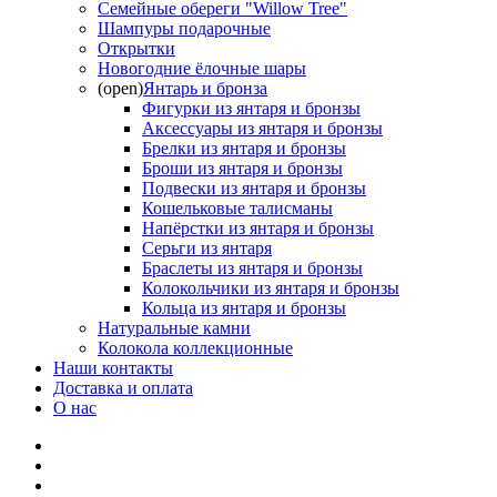
Семейные обереги "Willow Tree"
Шампуры подарочные
Открытки
Новогодние ёлочные шары
(open)
Янтарь и бронза
Фигурки из янтаря и бронзы
Аксессуары из янтаря и бронзы
Брелки из янтаря и бронзы
Броши из янтаря и бронзы
Подвески из янтаря и бронзы
Кошельковые талисманы
Напёрстки из янтаря и бронзы
Серьги из янтаря
Браслеты из янтаря и бронзы
Колокольчики из янтаря и бронзы
Кольца из янтаря и бронзы
Натуральные камни
Колокола коллекционные
Наши контакты
Доставка и оплата
О нас