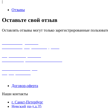
|
Отзывы
Оставьте свой отзыв
Оставлять отзывы могут только зарегистрированные пользоват
бесплатная доставка
заказов на сумму от 3000 рублей
широкий ассортимент
в наличии в розничных магазинах
поможем с выбором
+7-(931)-294-07-4
0
Договор-оферта
Наши контакты
г. Санкт-Петербург
Невский пр-т,д.35