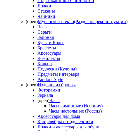
Подстаканники с позолотой
Ложки
Стаканы
Чайники
(open)
Муранское стекло(Раздел на реконструкции)
Часы
Серьги
Запонки
Бусы и Колье
Браслеты
Аксессуары
Комплекты
Кольца
Подвески (Кулоны)
Предметы интерьера
Pandora Style
(open)
Изделия из бронзы
Фоторамки
Зеркала
(open)
Часы
Часы каминные (Испания)
Часы настольные (Россия)
Аксессуары для дома
Канделябры и подсвечники
Ложки и аксессуары для обуви