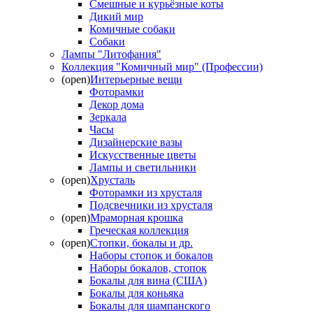
Смешные и курьёзные коты
Дикий мир
Комичные собаки
Собаки
Лампы "Литофания"
Коллекция "Комичный мир" (Профессии)
(open)
Интерьерные вещи
Фоторамки
Декор дома
Зеркала
Часы
Дизайнерские вазы
Искусственные цветы
Лампы и светильники
(open)
Хрусталь
Фоторамки из хрусталя
Подсвечники из хрусталя
(open)
Мраморная крошка
Греческая коллекция
(open)
Стопки, бокалы и др.
Наборы стопок и бокалов
Наборы бокалов, стопок
Бокалы для вина (США)
Бокалы для коньяка
Бокалы для шампанского