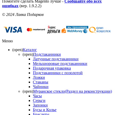
Помогите сделать Magento лучше -
Сообщайте обо всех
ошибках
(вер. 1.9.2.2)
© 2024 Лавка Подарков
Меню
(open)
Каталог
(open)
Подстаканники
Латунные подстаканники
Мельхиоровые подстаканники
Подарочная упаковка
Подстаканники с позолотой
Ложки
Стаканы
Чайники
(open)
Муранское стекло(Раздел на реконструкции)
Часы
Серьги
Запонки
Бусы и Колье
Браслеты