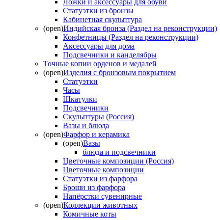
Ложки и аксессуары для обуви
Статуэтки из бронзы
Кабинетная скульптура
(open)
Индийская бронза (Раздел на реконструкции)
Конфетницы (Раздел на реконструкции)
Аксессуары для дома
Подсвечники и канделябры
Точные копии орденов и медалей
(open)
Изделия с бронзовым покрытием
Статуэтки
Часы
Шкатулки
Подсвечники
Скульптуры (Россия)
Вазы и блюда
(open)
Фарфор и керамика
(open)
Вазы
блюда и подсвечники
Цветочные композиции (Россия)
Цветочные композиции
Статуэтки из фарфора
Броши из фарфора
Напёрстки сувенирные
(open)
Коллекции животных
Комичные коты