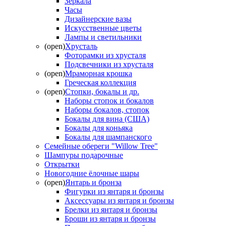
Зеркала
Часы
Дизайнерские вазы
Искусственные цветы
Лампы и светильники
(open)
Хрусталь
Фоторамки из хрусталя
Подсвечники из хрусталя
(open)
Мраморная крошка
Греческая коллекция
(open)
Стопки, бокалы и др.
Наборы стопок и бокалов
Наборы бокалов, стопок
Бокалы для вина (США)
Бокалы для коньяка
Бокалы для шампанского
Семейные обереги "Willow Tree"
Шампуры подарочные
Открытки
Новогодние ёлочные шары
(open)
Янтарь и бронза
Фигурки из янтаря и бронзы
Аксессуары из янтаря и бронзы
Брелки из янтаря и бронзы
Броши из янтаря и бронзы