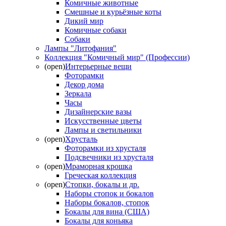
Комичные животные
Смешные и курьёзные коты
Дикий мир
Комичные собаки
Собаки
Лампы "Литофания"
Коллекция "Комичный мир" (Профессии)
(open)
Интерьерные вещи
Фоторамки
Декор дома
Зеркала
Часы
Дизайнерские вазы
Искусственные цветы
Лампы и светильники
(open)
Хрусталь
Фоторамки из хрусталя
Подсвечники из хрусталя
(open)
Мраморная крошка
Греческая коллекция
(open)
Стопки, бокалы и др.
Наборы стопок и бокалов
Наборы бокалов, стопок
Бокалы для вина (США)
Бокалы для коньяка