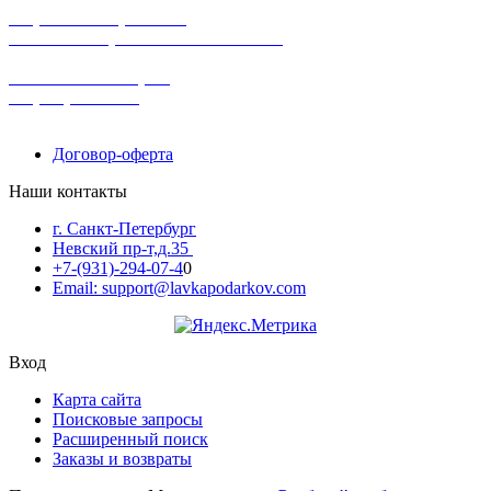
широкий ассортимент
в наличии в розничных магазинах
поможем с выбором
+7-(931)-294-07-4
0
Договор-оферта
Наши контакты
г. Санкт-Петербург
Невский пр-т,д.35
+7-(931)-294-07-4
0
Email: support@lavkapodarkov.com
Вход
Карта сайта
Поисковые запросы
Расширенный поиск
Заказы и возвраты