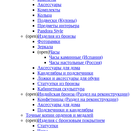
Аксессуары
Комплекты
Кольца
Подвески (Кулоны)
Предметы интерьера
Pandora Style
(open)
Изделия из бронзы
Фоторамки
Зеркала
(open)
Часы
Часы каминные (Испания)
Часы настольные (Россия)
Аксессуары для дома
Канделябры и подсвечники
Ложки и аксессуары для обуви
Статуэтки из бронзы
Кабинетная скульптура
(open)
Индийская бронза (Раздел на реконструкции)
Конфетницы (Раздел на реконструкции)
Аксессуары для дома
Подсвечники и канделябры
Точные копии орденов и медалей
(open)
Изделия с бронзовым покрытием
Статуэтки
Часы