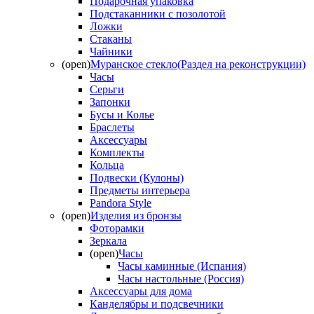
Подарочная упаковка
Подстаканники с позолотой
Ложки
Стаканы
Чайники
(open)
Муранское стекло(Раздел на реконструкции)
Часы
Серьги
Запонки
Бусы и Колье
Браслеты
Аксессуары
Комплекты
Кольца
Подвески (Кулоны)
Предметы интерьера
Pandora Style
(open)
Изделия из бронзы
Фоторамки
Зеркала
(open)
Часы
Часы каминные (Испания)
Часы настольные (Россия)
Аксессуары для дома
Канделябры и подсвечники