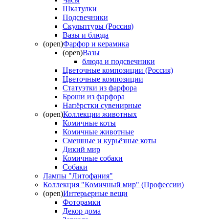
Шкатулки
Подсвечники
Скульптуры (Россия)
Вазы и блюда
(open)
Фарфор и керамика
(open)
Вазы
блюда и подсвечники
Цветочные композиции (Россия)
Цветочные композиции
Статуэтки из фарфора
Броши из фарфора
Напёрстки сувенирные
(open)
Коллекции животных
Комичные коты
Комичные животные
Смешные и курьёзные коты
Дикий мир
Комичные собаки
Собаки
Лампы "Литофания"
Коллекция "Комичный мир" (Профессии)
(open)
Интерьерные вещи
Фоторамки
Декор дома