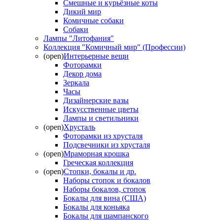
Смешные и курьёзные коты
Дикий мир
Комичные собаки
Собаки
Лампы "Литофания"
Коллекция "Комичный мир" (Профессии)
(open)
Интерьерные вещи
Фоторамки
Декор дома
Зеркала
Часы
Дизайнерские вазы
Искусственные цветы
Лампы и светильники
(open)
Хрусталь
Фоторамки из хрусталя
Подсвечники из хрусталя
(open)
Мраморная крошка
Греческая коллекция
(open)
Стопки, бокалы и др.
Наборы стопок и бокалов
Наборы бокалов, стопок
Бокалы для вина (США)
Бокалы для коньяка
Бокалы для шампанского