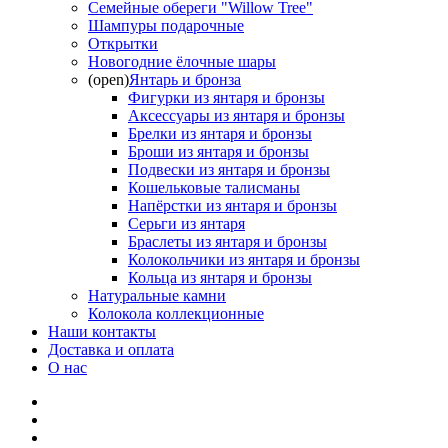
Семейные обереги "Willow Tree"
Шампуры подарочные
Открытки
Новогодние ёлочные шары
(open)
Янтарь и бронза
Фигурки из янтаря и бронзы
Аксессуары из янтаря и бронзы
Брелки из янтаря и бронзы
Броши из янтаря и бронзы
Подвески из янтаря и бронзы
Кошельковые талисманы
Напёрстки из янтаря и бронзы
Серьги из янтаря
Браслеты из янтаря и бронзы
Колокольчики из янтаря и бронзы
Кольца из янтаря и бронзы
Натуральные камни
Колокола коллекционные
Наши контакты
Доставка и оплата
О нас