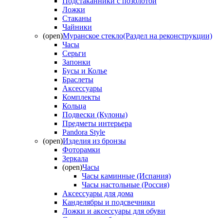
Подстаканники с позолотой
Ложки
Стаканы
Чайники
(open)
Муранское стекло(Раздел на реконструкции)
Часы
Серьги
Запонки
Бусы и Колье
Браслеты
Аксессуары
Комплекты
Кольца
Подвески (Кулоны)
Предметы интерьера
Pandora Style
(open)
Изделия из бронзы
Фоторамки
Зеркала
(open)
Часы
Часы каминные (Испания)
Часы настольные (Россия)
Аксессуары для дома
Канделябры и подсвечники
Ложки и аксессуары для обуви