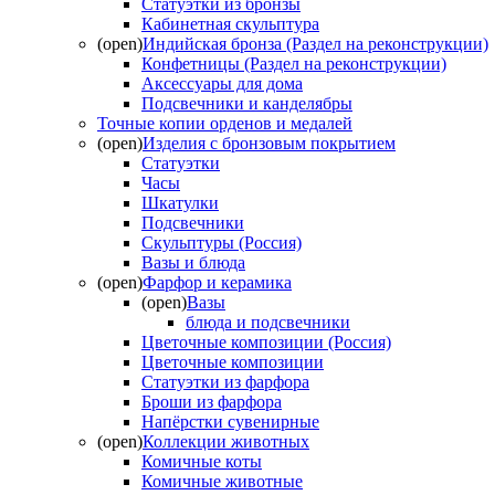
Статуэтки из бронзы
Кабинетная скульптура
(open)
Индийская бронза (Раздел на реконструкции)
Конфетницы (Раздел на реконструкции)
Аксессуары для дома
Подсвечники и канделябры
Точные копии орденов и медалей
(open)
Изделия с бронзовым покрытием
Статуэтки
Часы
Шкатулки
Подсвечники
Скульптуры (Россия)
Вазы и блюда
(open)
Фарфор и керамика
(open)
Вазы
блюда и подсвечники
Цветочные композиции (Россия)
Цветочные композиции
Статуэтки из фарфора
Броши из фарфора
Напёрстки сувенирные
(open)
Коллекции животных
Комичные коты
Комичные животные