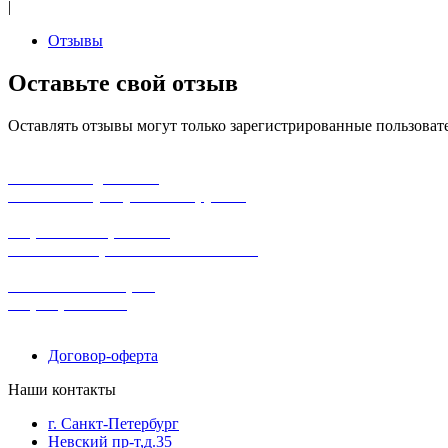
|
Отзывы
Оставьте свой отзыв
Оставлять отзывы могут только зарегистрированные пользоват
бесплатная доставка
заказов на сумму от 3000 рублей
широкий ассортимент
в наличии в розничных магазинах
поможем с выбором
+7-(931)-294-07-4
0
Договор-оферта
Наши контакты
г. Санкт-Петербург
Невский пр-т,д.35