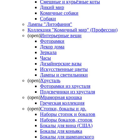
Смешные и курьёзные коты
Дикий мир
Комичные собаки
Собаки
Лампы "Литофания"
Коллекция "Комичный мир" (Профессии)
(open)
Интерьерные вещи
Фоторамки
Декор дома
Зеркала
Часы
Дизайнерские вазы
Искусственные цветы
Лампы и светильники
(open)
Хрусталь
Фоторамки из хрусталя
Подсвечники из хрусталя
(open)
Мраморная крошка
Греческая коллекция
(open)
Стопки, бокалы и др.
Наборы стопок и бокалов
Наборы бокалов, стопок
Бокалы для вина (США)
Бокалы для коньяка
Бокалы для шампанского