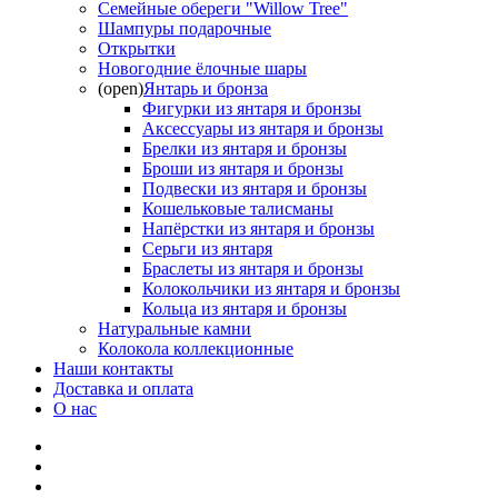
Семейные обереги "Willow Tree"
Шампуры подарочные
Открытки
Новогодние ёлочные шары
(open)
Янтарь и бронза
Фигурки из янтаря и бронзы
Аксессуары из янтаря и бронзы
Брелки из янтаря и бронзы
Броши из янтаря и бронзы
Подвески из янтаря и бронзы
Кошельковые талисманы
Напёрстки из янтаря и бронзы
Серьги из янтаря
Браслеты из янтаря и бронзы
Колокольчики из янтаря и бронзы
Кольца из янтаря и бронзы
Натуральные камни
Колокола коллекционные
Наши контакты
Доставка и оплата
О нас