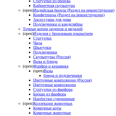
Статуэтки из бронзы
Кабинетная скульптура
(open)
Индийская бронза (Раздел на реконструкции)
Конфетницы (Раздел на реконструкции)
Аксессуары для дома
Подсвечники и канделябры
Точные копии орденов и медалей
(open)
Изделия с бронзовым покрытием
Статуэтки
Часы
Шкатулки
Подсвечники
Скульптуры (Россия)
Вазы и блюда
(open)
Фарфор и керамика
(open)
Вазы
блюда и подсвечники
Цветочные композиции (Россия)
Цветочные композиции
Статуэтки из фарфора
Броши из фарфора
Напёрстки сувенирные
(open)
Коллекции животных
Комичные коты
Комичные животные