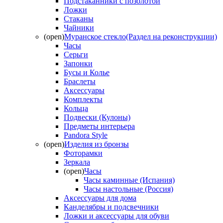
Подстаканники с позолотой
Ложки
Стаканы
Чайники
(open)
Муранское стекло(Раздел на реконструкции)
Часы
Серьги
Запонки
Бусы и Колье
Браслеты
Аксессуары
Комплекты
Кольца
Подвески (Кулоны)
Предметы интерьера
Pandora Style
(open)
Изделия из бронзы
Фоторамки
Зеркала
(open)
Часы
Часы каминные (Испания)
Часы настольные (Россия)
Аксессуары для дома
Канделябры и подсвечники
Ложки и аксессуары для обуви