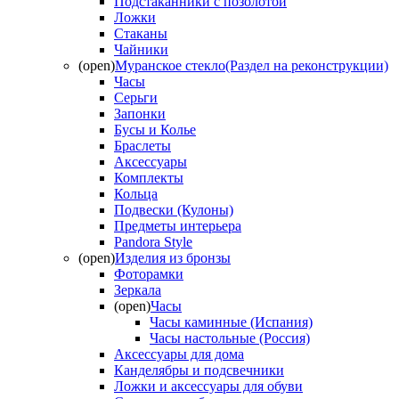
Подстаканники с позолотой
Ложки
Стаканы
Чайники
(open)
Муранское стекло(Раздел на реконструкции)
Часы
Серьги
Запонки
Бусы и Колье
Браслеты
Аксессуары
Комплекты
Кольца
Подвески (Кулоны)
Предметы интерьера
Pandora Style
(open)
Изделия из бронзы
Фоторамки
Зеркала
(open)
Часы
Часы каминные (Испания)
Часы настольные (Россия)
Аксессуары для дома
Канделябры и подсвечники
Ложки и аксессуары для обуви