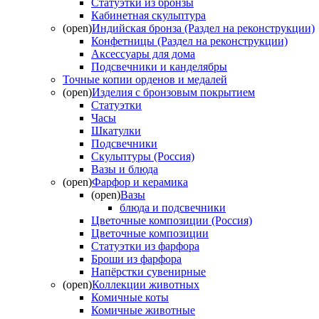
Статуэтки из бронзы
Кабинетная скульптура
(open)
Индийская бронза (Раздел на реконструкции)
Конфетницы (Раздел на реконструкции)
Аксессуары для дома
Подсвечники и канделябры
Точные копии орденов и медалей
(open)
Изделия с бронзовым покрытием
Статуэтки
Часы
Шкатулки
Подсвечники
Скульптуры (Россия)
Вазы и блюда
(open)
Фарфор и керамика
(open)
Вазы
блюда и подсвечники
Цветочные композиции (Россия)
Цветочные композиции
Статуэтки из фарфора
Броши из фарфора
Напёрстки сувенирные
(open)
Коллекции животных
Комичные коты
Комичные животные