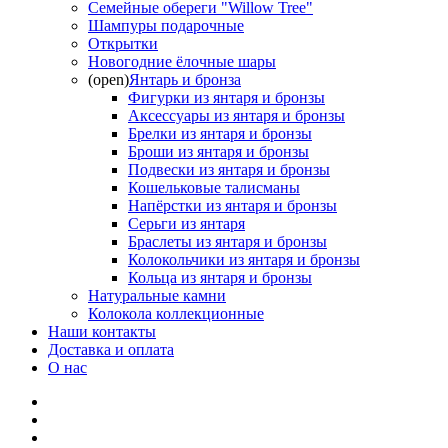
Семейные обереги "Willow Tree"
Шампуры подарочные
Открытки
Новогодние ёлочные шары
(open)
Янтарь и бронза
Фигурки из янтаря и бронзы
Аксессуары из янтаря и бронзы
Брелки из янтаря и бронзы
Броши из янтаря и бронзы
Подвески из янтаря и бронзы
Кошельковые талисманы
Напёрстки из янтаря и бронзы
Серьги из янтаря
Браслеты из янтаря и бронзы
Колокольчики из янтаря и бронзы
Кольца из янтаря и бронзы
Натуральные камни
Колокола коллекционные
Наши контакты
Доставка и оплата
О нас