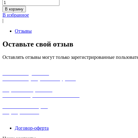
В корзину
В избранное
|
Отзывы
Оставьте свой отзыв
Оставлять отзывы могут только зарегистрированные пользоват
бесплатная доставка
заказов на сумму от 3000 рублей
широкий ассортимент
в наличии в розничных магазинах
поможем с выбором
+7-(931)-294-07-4
0
Договор-оферта