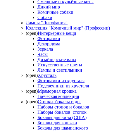
Смешные и курьёзные коты
Дикий мир
Комичные собаки
Собаки
Лампы "Литофания"
Коллекция "Комичный мир" (Профессии)
(open)
Интерьерные вещи
Фоторамки
Декор дома
Зеркала
Часы
Дизайнерские вазы
Искусственные цветы
Лампы и светильники
(open)
Хрусталь
Фоторамки из хрусталя
Подсвечники из хрусталя
(open)
Мраморная крошка
Греческая коллекция
(open)
Стопки, бокалы и др.
Наборы стопок и бокалов
Наборы бокалов, стопок
Бокалы для вина (США)
Бокалы для коньяка
Бокалы для шампанского