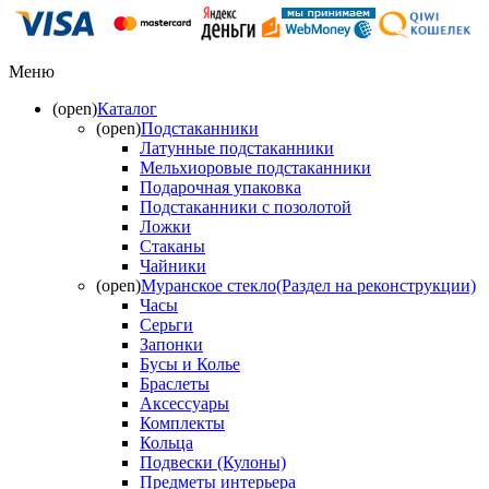
Меню
(open)
Каталог
(open)
Подстаканники
Латунные подстаканники
Мельхиоровые подстаканники
Подарочная упаковка
Подстаканники с позолотой
Ложки
Стаканы
Чайники
(open)
Муранское стекло(Раздел на реконструкции)
Часы
Серьги
Запонки
Бусы и Колье
Браслеты
Аксессуары
Комплекты
Кольца
Подвески (Кулоны)
Предметы интерьера