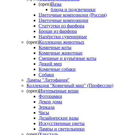
(open)
Вазы
блюда и подсвечники
Цветочные композиции (Россия)
Цветочные композиции
Статуэтки из фарфора
Броши из фарфора
Напёрстки сувенирные
(open)
Коллекции животных
Комичные коты
Комичные животные
Смешные и курьёзные коты
Дикий мир
Комичные собаки
Собаки
Лампы "Литофания"
Коллекция "Комичный мир" (Профессии)
(open)
Интерьерные вещи
Фоторамки
Декор дома
Зеркала
Часы
Дизайнерские вазы
Искусственные цветы
Лампы и светильники
(open)
Хрусталь