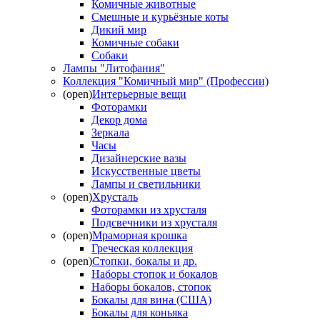
Комичные животные
Смешные и курьёзные коты
Дикий мир
Комичные собаки
Собаки
Лампы "Литофания"
Коллекция "Комичный мир" (Профессии)
(open)
Интерьерные вещи
Фоторамки
Декор дома
Зеркала
Часы
Дизайнерские вазы
Искусственные цветы
Лампы и светильники
(open)
Хрусталь
Фоторамки из хрусталя
Подсвечники из хрусталя
(open)
Мраморная крошка
Греческая коллекция
(open)
Стопки, бокалы и др.
Наборы стопок и бокалов
Наборы бокалов, стопок
Бокалы для вина (США)
Бокалы для коньяка