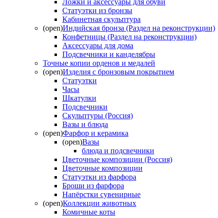
Ложки и аксессуары для обуви
Статуэтки из бронзы
Кабинетная скульптура
(open)
Индийская бронза (Раздел на реконструкции)
Конфетницы (Раздел на реконструкции)
Аксессуары для дома
Подсвечники и канделябры
Точные копии орденов и медалей
(open)
Изделия с бронзовым покрытием
Статуэтки
Часы
Шкатулки
Подсвечники
Скульптуры (Россия)
Вазы и блюда
(open)
Фарфор и керамика
(open)
Вазы
блюда и подсвечники
Цветочные композиции (Россия)
Цветочные композиции
Статуэтки из фарфора
Броши из фарфора
Напёрстки сувенирные
(open)
Коллекции животных
Комичные коты