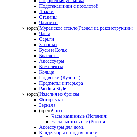
Подарочная упаковка
Подстаканники с позолотой
Ложки
Стаканы
Чайники
(open)
Муранское стекло(Раздел на реконструкции)
Часы
Серьги
Запонки
Бусы и Колье
Браслеты
Аксессуары
Комплекты
Кольца
Подвески (Кулоны)
Предметы интерьера
Pandora Style
(open)
Изделия из бронзы
Фоторамки
Зеркала
(open)
Часы
Часы каминные (Испания)
Часы настольные (Россия)
Аксессуары для дома
Канделябры и подсвечники