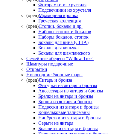
Фоторамки из хрусталя
Подсвечники из хрусталя
(open)
Мраморная крошка
Греческая коллекция
(open)
Стопки, бокалы и др.
Наборы стопок и бокалов
Наборы бокалов, стопок
Бокалы для вина (США)
Бокалы для коньяка
Бокалы для шампанского
Семейные обереги "Willow Tree"
Шампуры подарочные
Открытки
Новогодние ёлочные шары
(open)
Янтарь и бронза
Фигурки из янтаря и бронзы
Аксессуары из янтаря и бронзы
Брелки из янтаря и бронзы
Броши из янтаря и бронзы
Подвески из янтаря и бронзы
Кошельковые талисманы
Напёрстки из янтаря и бронзы
Серьги из янтаря
Браслеты из янтаря и бронзы
Колокольчики из янтаря и бронзы