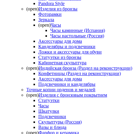
Pandora Style
(open)
Изделия из бронзы
Фоторамки
Зеркала
(open)
Часы
Часы каминные (Испания)
Часы настольные (Россия)
Аксессуары для дома
Канделябры и подсвечники
Ложки и аксессуары для обуви
Статуэтки из бронзы
Кабинетная скульптура
(open)
Индийская бронза (Раздел на реконструкции)
Конфетницы (Раздел на реконструкции)
Аксессуары для дома
Подсвечники и канделябры
Точные копии орденов и медалей
(open)
Изделия с бронзовым покрытием
Статуэтки
Часы
Шкатулки
Подсвечники
Скульптуры (Россия)
Вазы и блюда
(open)
Фарфор и керамика